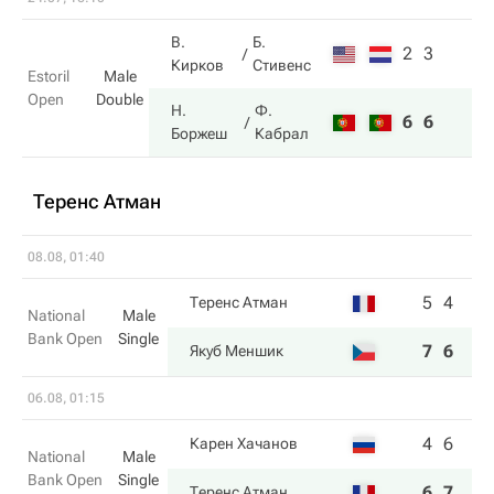
В.
Б.
2
3
Кирков
Стивенс
Estoril
Male
Open
Double
Н.
Ф.
6
6
Боржеш
Кабрал
Теренс Атман
08.08, 01:40
5
4
Теренс Атман
National
Male
Bank Open
Single
7
6
Якуб Меншик
06.08, 01:15
4
6
Карен Хачанов
National
Male
Bank Open
Single
6
7
Теренс Атман