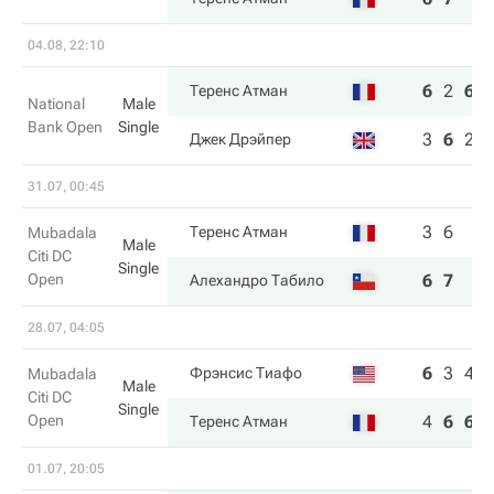
04.08, 22:10
6
2
6
Теренс Атман
National
Male
Bank Open
Single
3
6
2
Джек Дрэйпер
31.07, 00:45
3
6
Теренс Атман
Mubadala
Male
Citi DC
Single
Open
6
7
Алехандро Табило
28.07, 04:05
6
3
4
Фрэнсис Тиафо
Mubadala
Male
Citi DC
Single
Open
4
6
6
Теренс Атман
01.07, 20:05