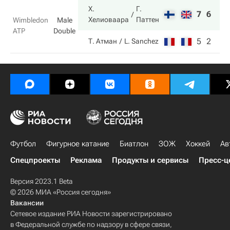
Х.
Г.
7
6
Хелиоваара
Паттен
Wimbledon
Male
ATP
Double
5
2
Т. Атман
L. Sanchez
Футбол
Фигурное катание
Биатлон
ЗОЖ
Хоккей
Ав
Спецпроекты
Реклама
Продукты и сервисы
Пресс-ц
Версия 2023.1 Beta
© 2026 МИА «Россия сегодня»
Вакансии
Сетевое издание РИА Новости зарегистрировано
в Федеральной службе по надзору в сфере связи,