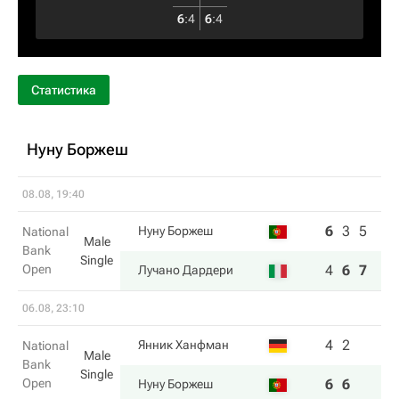
6
:
4
6
:
4
Статистика
Нуну Боржеш
08.08, 19:40
6
3
5
Нуну Боржеш
National
Male
Bank
Single
Open
4
6
7
Лучано Дардери
06.08, 23:10
4
2
Янник Ханфман
National
Male
Bank
Single
Open
6
6
Нуну Боржеш