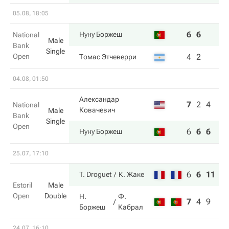
05.08, 18:05
6
6
Нуну Боржеш
National
Male
Bank
Single
Open
4
2
Томас Этчеверри
04.08, 01:50
Александар
7
2
4
National
Ковачевич
Male
Bank
Single
Open
6
6
6
Нуну Боржеш
25.07, 17:10
6
6
11
T. Droguet
К. Жаке
Estoril
Male
Open
Double
Н.
Ф.
7
4
9
Боржеш
Кабрал
24.07, 16:10