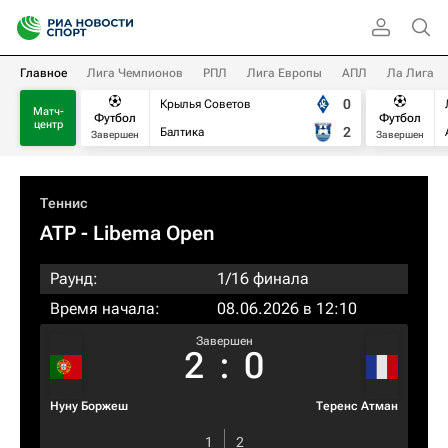
Главное
Лига Чемпионов
РПЛ
Лига Европы
АПЛ
Ла Лига
0
Крылья Советов
Матч-
Футбол
Футбол
центр
2
Балтика
Завершен
Завершен
Теннис
ATP
- Libema Open
Раунд:
1/16 финала
Время начала:
08.06.2026 в 12:10
Завершен
2
:
0
Нуну Боржеш
Теренс Атман
1
2