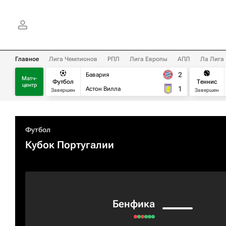
Главное
Лига Чемпионов
РПЛ
Лига Европы
АПЛ
Ла Лига
2
Бавария
Матч-
Футбол
Теннис
центр
1
Астон Вилла
Завершен
Завершен
Футбол
Кубок Португалии
Бенфика