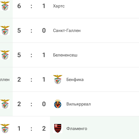
6
:
1
Хартс
5
:
0
Санкт-Галлен
5
:
1
Белененсеш
2
:
1
аллен
Бенфика
2
:
0
Вильярреал
1
:
2
Фламенго