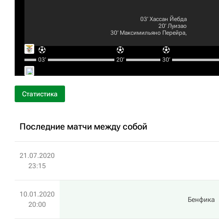
03‎’‎
Хассан Йебда
20‎’‎
Луизао
30‎’‎
Максимильяно Перейра,
03‎’‎
20‎’‎
30‎’‎
Статистика
Последние матчи между собой
21.07.2020
23:15
10.01.2020
Бенфика
20:00