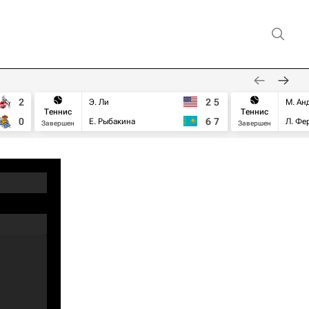
2
2
5
Э. Ли
М. Ан
Теннис
Теннис
0
6
7
Е. Рыбакина
Л. Фе
Завершен
Завершен