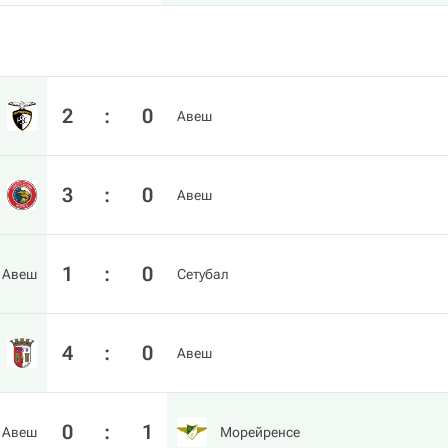
2
:
0
Авеш
3
:
0
Авеш
1
:
0
Авеш
Сетубал
4
:
0
Авеш
0
:
1
Авеш
Морейренсе