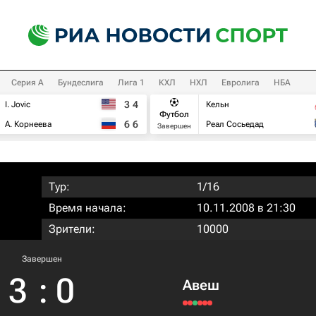
Серия А
Бундеслига
Лига 1
КХЛ
НХЛ
Евролига
НБА
3
4
I. Jovic
Кельн
Футбол
6
6
А. Корнеева
Реал Сосьедад
Завершен
Тур:
1/16
Время начала:
10.11.2008 в 21:30
Зрители:
10000
Завершен
3
:
0
Авеш