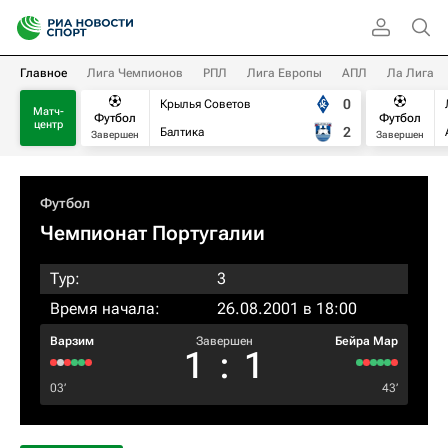
Главное
Лига Чемпионов
РПЛ
Лига Европы
АПЛ
Ла Лига
0
Крылья Советов
Матч-
Футбол
Футбол
центр
2
Балтика
Завершен
Завершен
Футбол
Чемпионат Португалии
Тур:
3
Время начала:
26.08.2001 в 18:00
Варзим
Завершен
Бейра Мар
1
:
1
03‎’‎
43‎’‎