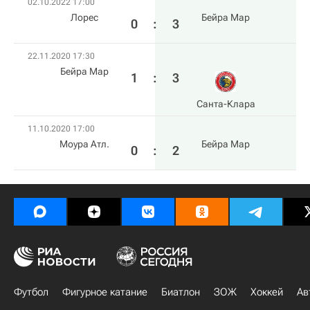
02.10.2022 17:00
Лорес
Бейра Мар
0
:
3
22.11.2020 17:30
Бейра Мар
1
:
3
Санта-Клара
11.10.2020 17:00
Моура Атл.
Бейра Мар
0
:
2
Футбол
Фигурное катание
Биатлон
ЗОЖ
Хоккей
Ав