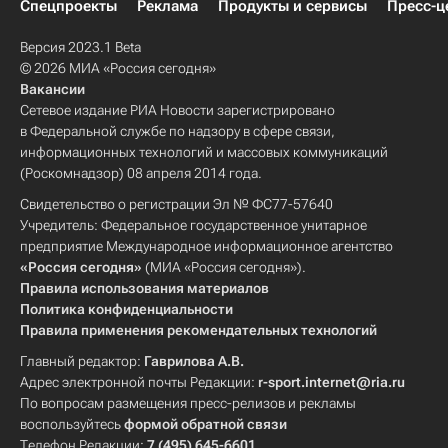
Спецпроекты
Реклама
Продукты и сервисы
Пресс-ц
Версия 2023.1 Beta
© 2026 МИА «Россия сегодня»
Вакансии
Сетевое издание РИА Новости зарегистрировано
в Федеральной службе по надзору в сфере связи,
информационных технологий и массовых коммуникаций
(Роскомнадзор) 08 апреля 2014 года.
Свидетельство о регистрации Эл № ФС77-57640
Учредитель: Федеральное государственное унитарное
предприятие Международное информационное агентство
«Россия сегодня»
(МИА «Россия сегодня»).
Правила использования материалов
Политика конфиденциальности
Правила применения рекомендательных технологий
Главный редактор:
Гаврилова А.В.
Адрес электронной почты Редакции:
r-sport.internet@ria.ru
По вопросам размещения пресс-релизов и рекламы
воспользуйтесь
формой обратной связи
Телефон Редакции:
7 (495) 645-6601