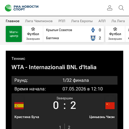
Главное
Лига Чемпионов
РПЛ
Лига Европы
АПЛ
Ла Лига
0
Крылья Советов
Матч-
Футбол
Футбол
центр
2
Балтика
Завершен
Завершен
Теннис
WTA
- Internazionali BNL d'Italia
Раунд:
1/32 финала
Время начала:
07.05.2026 в 12:10
Завершен
0
:
2
Кристина Буча
Циньвэнь Чжэн
1
2