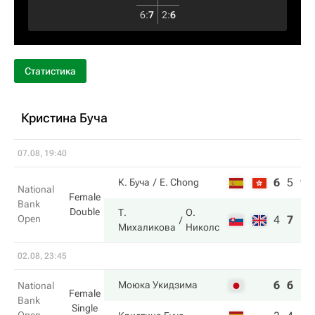
6
:
7
2
:
6
Статистика
Кристина Буча
07.08, 19:40
6
5
9
К. Буча
E. Chong
National
Female
Bank
Double
Т.
О.
Open
4
7
11
Михаликова
Николс
02.08, 23:45
6
6
Моюка Укидзима
National
Female
Bank
Single