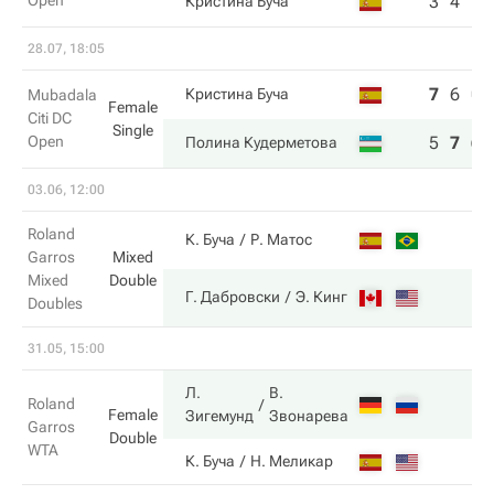
Open
3
4
Кристина Буча
28.07, 18:05
7
6
0
Кристина Буча
Mubadala
Female
Citi DC
Single
Open
5
7
6
Полина Кудерметова
03.06, 12:00
Roland
К. Буча
Р. Матос
Garros
Mixed
Mixed
Double
Г. Дабровски
Э. Кинг
Doubles
31.05, 15:00
Л.
В.
Roland
Female
Зигемунд
Звонарева
Garros
Double
WTA
К. Буча
Н. Меликар