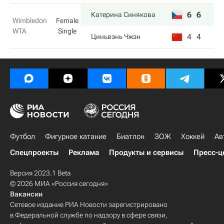
6
6
Катерина Синякова
Wimbledon
Female
WTA
Single
4
4
Циньвэнь Чжэн
Футбол
Фигурное катание
Биатлон
ЗОЖ
Хоккей
Ав
Спецпроекты
Реклама
Продукты и сервисы
Пресс-ц
Версия 2023.1 Beta
© 2026 МИА «Россия сегодня»
Вакансии
Сетевое издание РИА Новости зарегистрировано
в Федеральной службе по надзору в сфере связи,