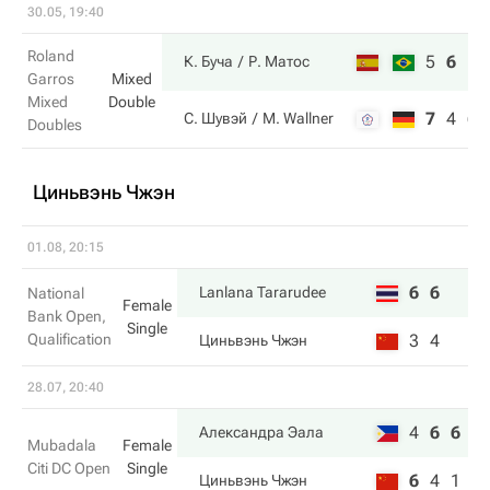
30.05, 19:40
Roland
5
6
10
К. Буча
Р. Матос
Garros
Mixed
Mixed
Double
7
4
6
С. Шувэй
M. Wallner
Doubles
Циньвэнь Чжэн
01.08, 20:15
6
6
Lanlana Tararudee
National
Female
Bank Open,
Single
Qualification
3
4
Циньвэнь Чжэн
28.07, 20:40
4
6
6
Александра Эала
Mubadala
Female
Citi DC Open
Single
6
4
1
Циньвэнь Чжэн