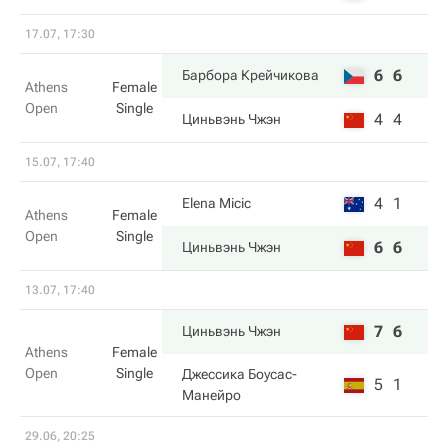
17.07, 17:30
6
6
Барбора Крейчикова
Athens
Female
Open
Single
4
4
Циньвэнь Чжэн
15.07, 17:40
4
1
Elena Micic
Athens
Female
Open
Single
6
6
Циньвэнь Чжэн
13.07, 17:40
7
6
Циньвэнь Чжэн
Athens
Female
Open
Single
Джессика Боусас-
5
1
Манейро
29.06, 20:25