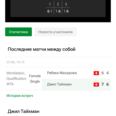
1
2
3
6
:
1
1
:
6
1
:
6
Статистика
Новости участников
Последние матчи между собой
23.06, 16:15
6
4
Ребека Масарова
Wimbledon,
Female
Qualification
Single
WTA
7
6
Джил Тайхман
История встреч
Джил Тайхман