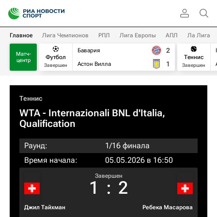
Главное
Лига Чемпионов
РПЛ
Лига Европы
АПЛ
Ла Лига
2
Бавария
Матч-
Футбол
Теннис
центр
1
Астон Вилла
Завершен
Завершен
Теннис
WTA
- Internazionali BNL d'Italia,
Qualification
Раунд:
1/16 финала
Время начала:
05.05.2026 в 16:50
Завершен
1
:
2
Джил Тайхман
Ребека Масарова