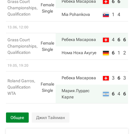
6
6
Ребека Масарова
Grass Court
Female
Championships,
Single
Qualification
1
4
Mia Pohankova
13.06, 12:00
4
6
6
Ребека Масарова
Grass Court
Female
Championships,
Single
Qualification
6
1
2
Нома Ноха Акугуе
19.05, 19:20
3
6
3
Ребека Масарова
Roland Garros,
Female
Qualification
Single
Мария Лурдес
WTA
6
4
6
Карле
Общее
Джил Тайхман