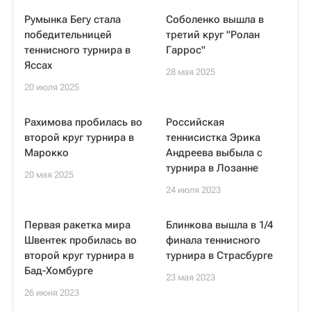
Румынка Бегу стала
Соболенко вышла в
победительницей
третий круг "Ролан
теннисного турнира в
Гаррос"
Яссах
28 мая 2025
20 июля 2025
Рахимова пробилась во
Российская
второй круг турнира в
теннисистка Эрика
Марокко
Андреева выбыла с
турнира в Лозанне
20 мая 2025
24 июля 2023
Первая ракетка мира
Блинкова вышла в 1/4
Швентек пробилась во
финала теннисного
второй круг турнира в
турнира в Страсбурге
Бад-Хомбурге
23 мая 2023
26 июня 2023