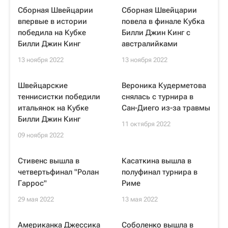
Сборная Швейцарии
Сборная Швейцарии
впервые в истории
повела в финале Кубка
победила на Кубке
Билли Джин Кинг с
Билли Джин Кинг
австралийками
13 ноября 2022
13 ноября 2022
Швейцарские
Вероника Кудерметова
теннисистки победили
снялась с турнира в
итальянок на Кубке
Сан-Диего из-за травмы
Билли Джин Кинг
11 октября 2022
09 ноября 2022
Стивенс вышла в
Касаткина вышла в
четвертьфинал "Ролан
полуфинал турнира в
Гаррос"
Риме
29 мая 2022
13 мая 2022
Американка Джессика
Соболенко вышла в