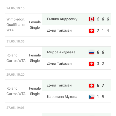
24.06, 19:15
6
6
6
Бьянка Андрееску
Wimbledon,
Female
Qualification
Single
WTA
7
1
4
Джил Тайхман
31.05, 18:35
6
6
Мирра Андреева
Roland
Female
Garros WTA
Single
3
2
Джил Тайхман
29.05, 15:20
6
7
Джил Тайхман
Roland
Female
Garros WTA
Single
1
5
Каролина Мухова
27.05, 19:05