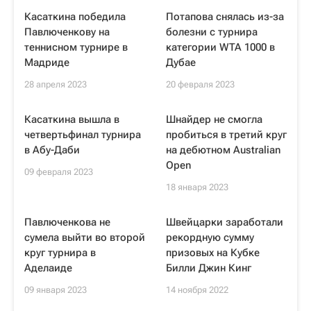
Касаткина победила
Потапова снялась из-за
Павлюченкову на
болезни с турнира
теннисном турнире в
категории WTA 1000 в
Мадриде
Дубае
28 апреля 2023
20 февраля 2023
Касаткина вышла в
Шнайдер не смогла
четвертьфинал турнира
пробиться в третий круг
в Абу-Даби
на дебютном Australian
Open
09 февраля 2023
18 января 2023
Павлюченкова не
Швейцарки заработали
сумела выйти во второй
рекордную сумму
круг турнира в
призовых на Кубке
Аделаиде
Билли Джин Кинг
09 января 2023
14 ноября 2022