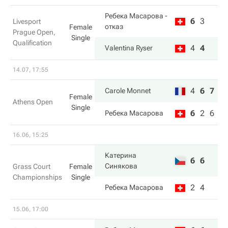
Ребека Масарова
-
6
3
Livesport
отказ
Female
Prague Open,
Single
Qualification
4
4
Valentina Ryser
14.07, 17:55
4
6
7
Carole Monnet
Female
Athens Open
Single
6
2
6
Ребека Масарова
16.06, 15:25
Катерина
6
6
Синякова
Grass Court
Female
Championships
Single
2
4
Ребека Масарова
15.06, 17:00