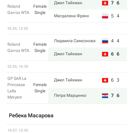
7
6
Джил Тайхман
Roland
Female
Garros WTA
Single
5
4
Магдалена Френх
25.05, 12:05
4
4
Людмила Самсонова
Roland
Female
Garros WTA
Single
6
6
Джил Тайхман
22.05, 16:30
GP SAR La
6
3
Джил Тайхман
Princesse
Female
Lalla
Single
7
6
Петра Марцинко
Meryem
Ребека Масарова
18.07, 15:50