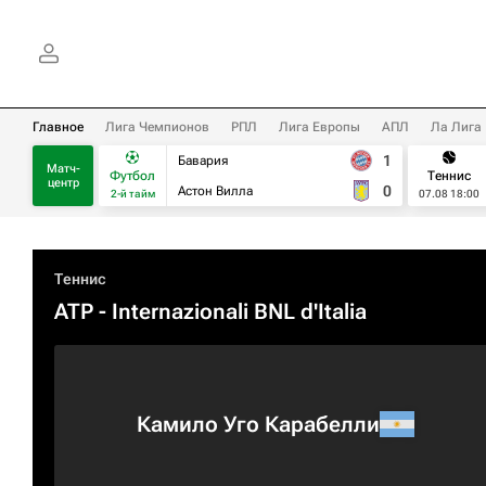
Главное
Лига Чемпионов
РПЛ
Лига Европы
АПЛ
Ла Лига
1
Бавария
Матч-
Футбол
Теннис
центр
0
Астон Вилла
2-й тайм
07.08 18:00
Теннис
ATP
- Internazionali BNL d'Italia
Камило Уго Карабелли