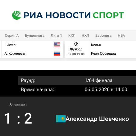
Серия А
Бундеслига
Лига 1
КХЛ
НХЛ
Евролига
НБА
I. Jovic
Кельн
Футбол
А. Корнеева
Реал Сосьедад
07.08 19:00
Раунд:
1/64 финала
Время начала:
06.05.2026 в 14:00
Завершен
1
:
2
Александр Шевченко