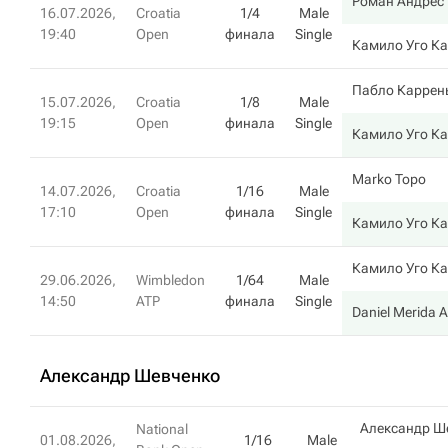
Роман Андрес 
16.07.2026,
Croatia
1/4
Male
19:40
Open
финала
Single
Камило Уго К
Пабло Каррен
15.07.2026,
Croatia
1/8
Male
19:15
Open
финала
Single
Камило Уго К
Marko Topo
14.07.2026,
Croatia
1/16
Male
17:10
Open
финала
Single
Камило Уго К
Камило Уго К
29.06.2026,
Wimbledon
1/64
Male
14:50
ATP
финала
Single
Daniel Merida A
Александр Шевченко
Александр Ш
National
01.08.2026,
1/16
Male