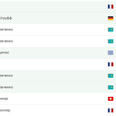
Штруфф
евченко
евченко
ципас
евченко
евченко
икер
юллер