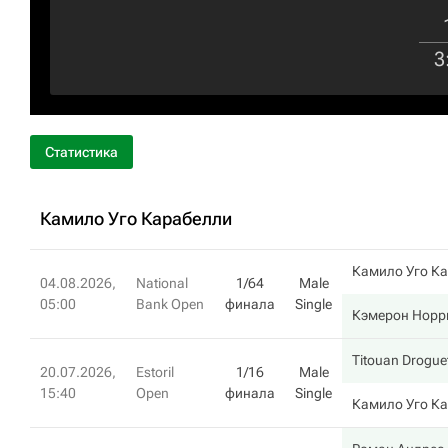
3
Статистика
Камило Уго Карабелли
Камило Уго К
04.08.2026,
National
1/64
Male
05:00
Bank Open
финала
Single
Кэмерон Норр
Titouan Drogue
20.07.2026,
Estoril
1/16
Male
15:40
Open
финала
Single
Камило Уго К