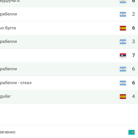
6
Бурручага
2
арабелли
6
ьо-Буста
3
арабелли
7
6
арабелли
6
арабелли
- отказ
4
guilar
евченко