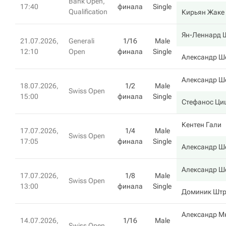
Bank Open,
17:40
финала
Single
Qualification
Кирьян Жаке
Ян-Леннард 
21.07.2026,
Generali
1/16
Male
12:10
Open
финала
Single
Александр Ш
Александр Ш
18.07.2026,
1/2
Male
Swiss Open
15:00
финала
Single
Стефанос Ци
Кентен Гали
17.07.2026,
1/4
Male
Swiss Open
17:05
финала
Single
Александр Ш
Александр Ш
17.07.2026,
1/8
Male
Swiss Open
13:00
финала
Single
Доминик Штр
Александр М
14.07.2026,
1/16
Male
Swiss Open