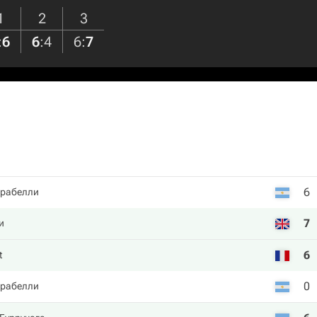
1
2
3
:
6
6
:
4
6
:
7
6
арабелли
7
и
6
t
0
арабелли