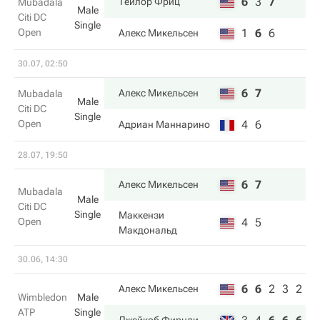
6
3
7
Тейлор Фриц
Mubadala
Male
Citi DC
Single
Open
1
6
6
Алекс Микельсен
30.07, 02:50
6
7
Алекс Микельсен
Mubadala
Male
Citi DC
Single
Open
4
6
Адриан Маннарино
28.07, 19:50
6
7
Алекс Микельсен
Mubadala
Male
Citi DC
Single
Маккензи
Open
4
5
Макдональд
30.06, 14:30
6
6
2
3
2
Алекс Микельсен
Wimbledon
Male
ATP
Single