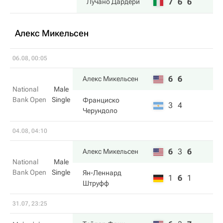
7
6
6
Лучано Дардери
Алекс Микельсен
06.08, 00:05
6
6
Алекс Микельсен
National
Male
Bank Open
Single
Франциско
3
4
Черундоло
04.08, 04:10
6
3
6
Алекс Микельсен
National
Male
Bank Open
Single
Ян-Леннард
1
6
1
Штруфф
31.07, 23:25