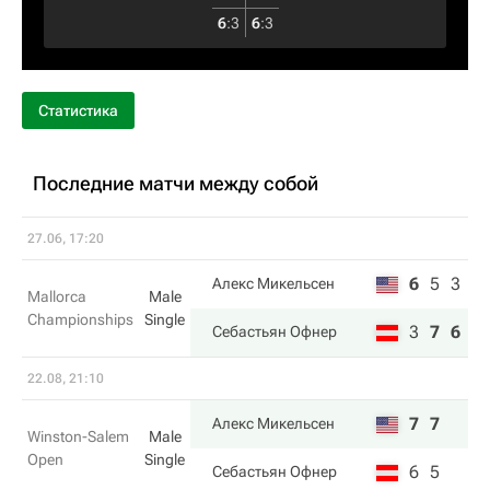
6
:
3
6
:
3
Статистика
Последние матчи между собой
27.06, 17:20
6
5
3
Алекс Микельсен
Mallorca
Male
Championships
Single
3
7
6
Себастьян Офнер
22.08, 21:10
7
7
Алекс Микельсен
Winston-Salem
Male
Open
Single
6
5
Себастьян Офнер