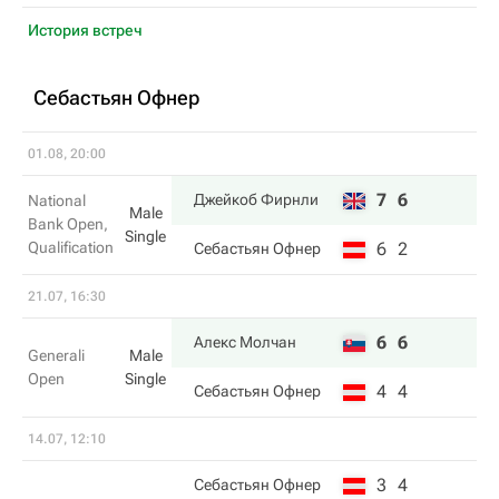
История встреч
Себастьян Офнер
01.08, 20:00
7
6
Джейкоб Фирнли
National
Male
Bank Open,
Single
Qualification
6
2
Себастьян Офнер
21.07, 16:30
6
6
Алекс Молчан
Generali
Male
Open
Single
4
4
Себастьян Офнер
14.07, 12:10
3
4
Себастьян Офнер