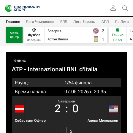
Главное
Лига Чемпионов
РПЛ
Лига Европы
АПЛ
Ла Лига
2
Бавария
I.
Матч-
Футбол
Теннис
центр
1
Астон Вилла
А
Завершен
1-й сет
Теннис
ATP
- Internazionali BNL d'Italia
Раунд:
1/64 финала
Время начала:
07.05.2026 в 20:35
Завершен
2
:
0
Себастьян Офнер
Алекс Микельсен
1
2