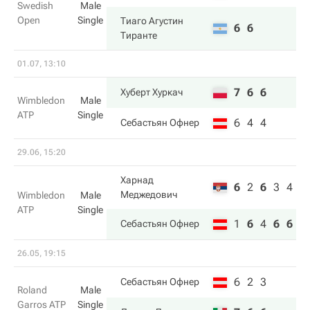
Swedish
Male
Open
Single
Тиаго Агустин
6
6
Тиранте
01.07, 13:10
7
6
6
Хуберт Хуркач
Wimbledon
Male
ATP
Single
6
4
4
Себастьян Офнер
29.06, 15:20
Харнад
6
2
6
3
4
Меджедович
Wimbledon
Male
ATP
Single
1
6
4
6
6
Себастьян Офнер
26.05, 19:15
6
2
3
Себастьян Офнер
Roland
Male
Garros ATP
Single