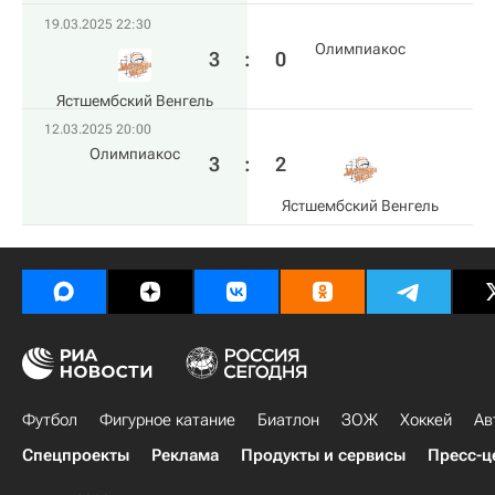
19.03.2025 22:30
Олимпиакос
3
:
0
Ястшембский Венгель
12.03.2025 20:00
Олимпиакос
3
:
2
Ястшембский Венгель
Футбол
Фигурное катание
Биатлон
ЗОЖ
Хоккей
Ав
Спецпроекты
Реклама
Продукты и сервисы
Пресс-ц