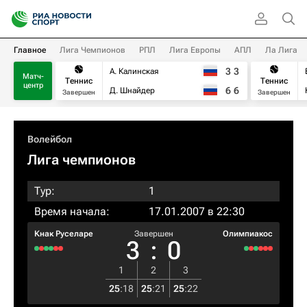
Главное
Лига Чемпионов
РПЛ
Лига Европы
АПЛ
Ла Лига
3
3
А. Калинская
Матч-
Теннис
Теннис
центр
6
6
Д. Шнайдер
Завершен
Завершен
Волейбол
Лига чемпионов
Тур:
1
Время начала:
17.01.2007 в 22:30
Кнак Руселаре
Завершен
Олимпиакос
3
:
0
1
2
3
25
:
18
25
:
21
25
:
22