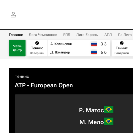
Главное
Лига Чемпионов
РПЛ
Лига Европы
АПЛ
Ла Лига
3
3
А. Калинская
Матч-
Теннис
Теннис
центр
6
6
Д. Шнайдер
Завершен
Завершен
Теннис
ATP
- European Open
Р. Матос
М. Мело