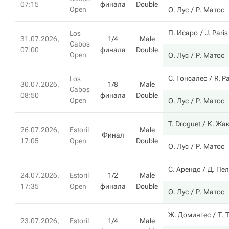
07:15
финала
Double
Open
О. Лус
Р. Матос
П. Исаро
J. Paris
Los
31.07.2026,
1/4
Male
Cabos
07:00
финала
Double
Open
О. Лус
Р. Матос
С. Гонсалес
R. P
Los
30.07.2026,
1/8
Male
Cabos
08:50
финала
Double
Open
О. Лус
Р. Матос
T. Droguet
К. Жа
26.07.2026,
Estoril
Male
Финал
17:05
Open
Double
О. Лус
Р. Матос
С. Арендс
Д. Пел
24.07.2026,
Estoril
1/2
Male
17:35
Open
финала
Double
О. Лус
Р. Матос
Ж. Домингес
Т. 
23.07.2026,
Estoril
1/4
Male