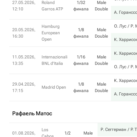
27.05.2026,
Roland
1/32
Male
12:10
Garros ATP
финала
Double
А. Горансс
О. Лус
Р. 
Hamburg
20.05.2026,
1/8
Male
European
16:30
финала
Double
Open
К. Харрисо
К. Харрисо
11.05.2026,
Internazionali
1/16
Male
13:35
BNL d'Italia
финала
Double
О. Лус
Р. 
К. Харрисо
29.04.2026,
1/8
Male
Madrid Open
17:15
финала
Double
А. Горансс
Рафаель Матос
Р. Сеггерман
P. 
Los
01.08.2026,
1/2
Male
Cabos