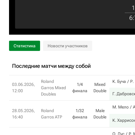
1
6
:
Статистика
Новости участников
Последние матчи между собой
Roland
К. Буча
Р.
03.06.2026,
1/4
Mixed
Garros Mixed
12:00
финала
Double
Г. Дабровс
Doubles
М. Мело
28.05.2026,
Roland
1/32
Male
16:40
Garros ATP
финала
Double
К. Харрисо
О. Лус
Р. 