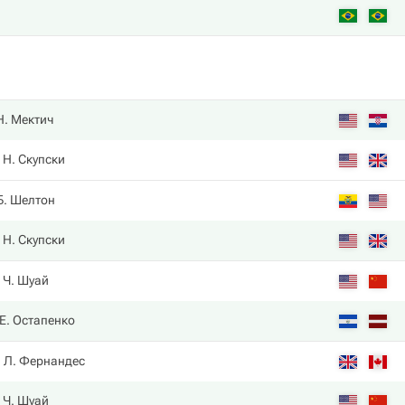
Н. Мектич
Н. Скупски
Б. Шелтон
Н. Скупски
Ч. Шуай
Е. Остапенко
Л. Фернандес
Ч. Шуай