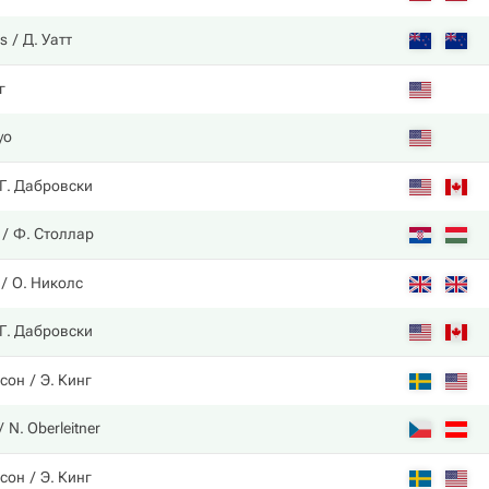
ds
Д. Уатт
г
yo
Г. Дабровски
Ф. Столлар
О. Николс
Г. Дабровски
ссон
Э. Кинг
N. Oberleitner
ссон
Э. Кинг