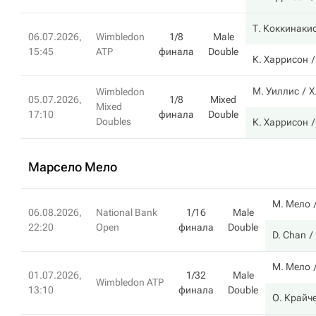
Т. Коккинаки
06.07.2026,
Wimbledon
1/8
Male
15:45
ATP
финала
Double
К. Харрисон
М. Уиллис
Х
Wimbledon
05.07.2026,
1/8
Mixed
Mixed
17:10
финала
Double
Doubles
К. Харрисон
Марсело Мело
М. Мело
06.08.2026,
National Bank
1/16
Male
22:20
Open
финала
Double
D. Chan
М. Мело
01.07.2026,
1/32
Male
Wimbledon ATP
13:10
финала
Double
О. Крайч