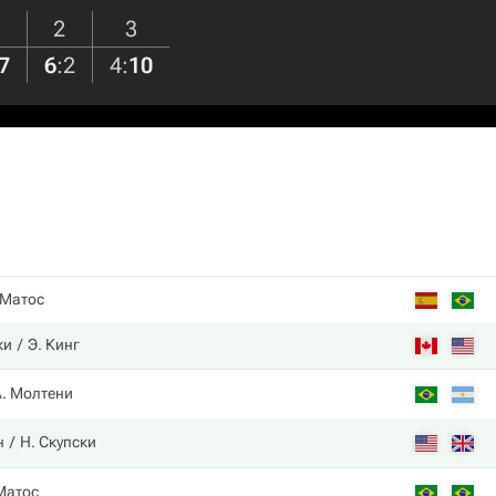
2
3
7
6
:
2
4
:
10
 Матос
ки
Э. Кинг
А. Молтени
н
Н. Скупски
Матос