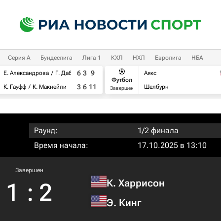
Серия А
Бундеслига
Лига 1
КХЛ
НХЛ
Евролига
НБА
6
3
9
Е. Александрова
Г. Дабровски
Аякс
Футбол
3
6
11
К. Гауфф
К. Макнейли
Шелбурн
Завершен
Раунд:
1/2 финала
Время начала:
17.10.2025 в 13:10
Завершен
К. Харрисон
1
:
2
Э. Кинг