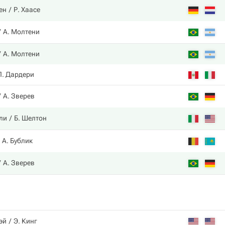
ен
Р. Хаасе
А. Молтени
А. Молтени
Л. Дардери
А. Зверев
ли
Б. Шелтон
А. Бублик
А. Зверев
эй
Э. Кинг