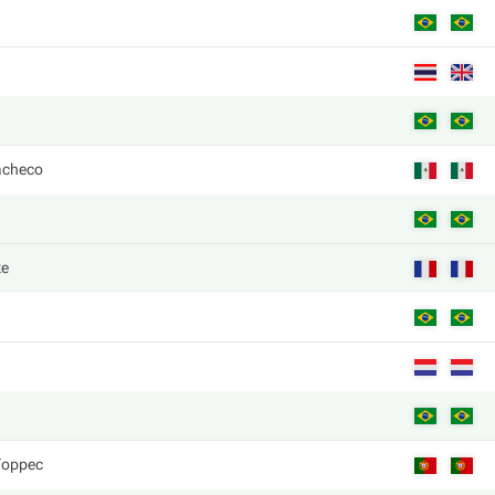
acheco
ке
Торрес