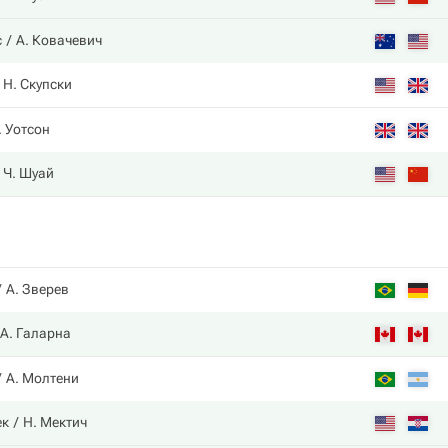
с
А. Ковачевич
Н. Скупски
. Уотсон
Ч. Шуай
А. Зверев
А. Галарна
А. Молтени
ек
Н. Мектич