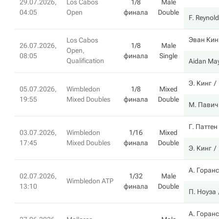
29.07.2026,
Los Cabos
1/8
Male
04:05
Open
финала
Double
F. Reynol
Эван Кин
Los Cabos
26.07.2026,
1/8
Male
Open,
08:05
финала
Single
Qualification
Aidan Ma
Э. Кинг
05.07.2026,
Wimbledon
1/8
Mixed
19:55
Mixed Doubles
финала
Double
М. Павич
Г. Паттен
03.07.2026,
Wimbledon
1/16
Mixed
17:45
Mixed Doubles
финала
Double
Э. Кинг
А. Горан
02.07.2026,
1/32
Male
Wimbledon ATP
13:10
финала
Double
П. Ноуза
А. Горан