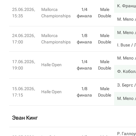
К. Франц
25.06.2026,
Mallorca
1/4
Male
15:35
Championships
финала
Double
М. Мело
М. Мело
24.06.2026,
Mallorca
1/8
Male
17:00
Championships
финала
Double
I. Buse
М. Мело
17.06.2026,
1/4
Male
Halle Open
19:00
финала
Double
Ф. Кобол
З. Бергс
15.06.2026,
1/8
Male
Halle Open
17:15
финала
Double
М. Мело
Эван Кинг
Р. Галлоу