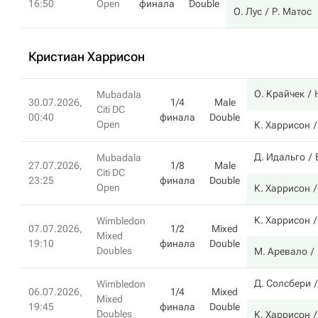
16:50
Open
финала
Double
О. Лус
Р. Матос
Кристиан Харрисон
О. Крайчек
Mubadala
30.07.2026,
1/4
Male
Citi DC
00:40
финала
Double
Open
К. Харрисон
Д. Идальго
Mubadala
27.07.2026,
1/8
Male
Citi DC
23:25
финала
Double
Open
К. Харрисон
К. Харрисон
Wimbledon
07.07.2026,
1/2
Mixed
Mixed
19:10
финала
Double
Doubles
М. Аревало
Д. Солсбери
Wimbledon
06.07.2026,
1/4
Mixed
Mixed
19:45
финала
Double
Doubles
К. Харрисон