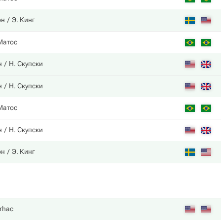
он
Э. Кинг
Матос
н
Н. Скупски
н
Н. Скупски
Матос
н
Н. Скупски
он
Э. Кинг
Trhac