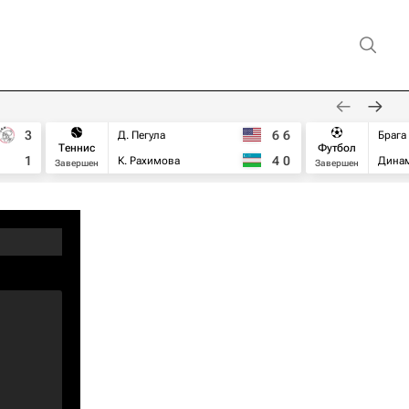
3
6
6
Д. Пегула
Брага
Теннис
Футбол
1
4
0
К. Рахимова
Дина
Завершен
Завершен