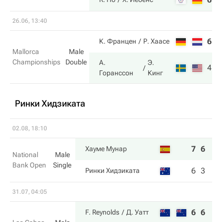
26.06, 13:40
6
5
К. Францен
Р. Хаасе
Mallorca
Male
Championships
Double
А.
Э.
4
7
Горанссон
Кинг
Ринки Хидзиката
02.08, 18:10
7
6
Хауме Мунар
National
Male
Bank Open
Single
6
3
Ринки Хидзиката
31.07, 04:05
6
6
F. Reynolds
Д. Уатт