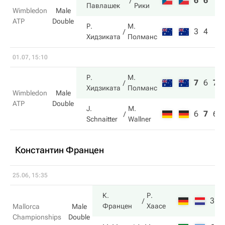
6
6
Павлашек
Рики
Wimbledon
Male
ATP
Double
Р.
М.
3
4
Хидзиката
Полманс
01.07, 15:10
Р.
М.
7
6
7
Хидзиката
Полманс
Wimbledon
Male
ATP
Double
J.
M.
6
7
6
Schnaitter
Wallner
Константин Францен
25.06, 15:35
К.
Р.
3
6
Францен
Хаасе
Mallorca
Male
Championships
Double