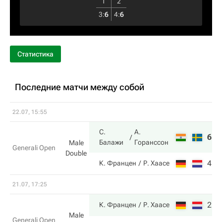
1
2
3
:
6
4
:
6
Статистика
Последние матчи между собой
22.07, 15:55
С.
А.
6
7
Балажи
Горанссон
Male
Generali Open
Double
4
6
К. Францен
Р. Хаасе
21.07, 17:25
2
7
К. Францен
Р. Хаасе
Male
Generali Open