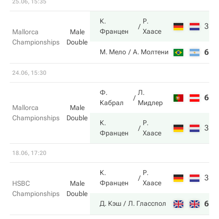
25.06, 15:35
К.
Р.
3
6
Францен
Хаасе
Mallorca
Male
Championships
Double
6
3
М. Мело
А. Молтени
24.06, 15:30
Ф.
Л.
6
3
Кабрал
Мидлер
Mallorca
Male
Championships
Double
К.
Р.
3
6
Францен
Хаасе
18.06, 17:20
К.
Р.
3
6
Францен
Хаасе
HSBC
Male
Championships
Double
6
1
Д. Кэш
Л. Гласспол