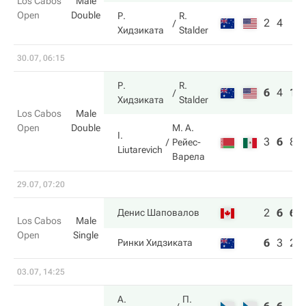
Los Cabos
Male
Open
Double
Р.
R.
2
4
Хидзиката
Stalder
30.07, 06:15
Р.
R.
6
4
10
Хидзиката
Stalder
Los Cabos
Male
Open
Double
М. А.
I.
3
6
8
Рейес-
Liutarevich
Варела
29.07, 07:20
2
6
6
Денис Шаповалов
Los Cabos
Male
Open
Single
6
3
2
Ринки Хидзиката
03.07, 14:25
А.
П.