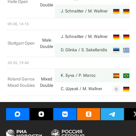
Halle Open
Double
7
J. Schnaitter
M. Wallner
09.06, 14:15
7
J. Schnaitter
M. Wallner
Male
Stuttgart Open
Double
6
D. Glinka
S. Sakellaridis
30.05, 19:40
5
К. Буча
Р. Матос
Roland Garros
Mixed
Mixed Doubles
Double
7
С. Шувэй
M. Wallner