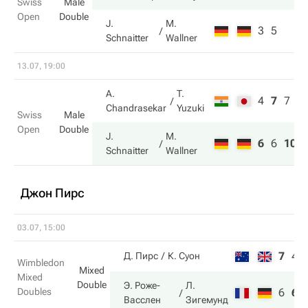
Swiss
Male
Open
Double
J.
M.
3
5
Schnaitter
Wallner
13.07, 19:00
A.
T.
4
7
7
Chandrasekar
Yuzuki
Swiss
Male
Open
Double
J.
M.
6
6
10
Schnaitter
Wallner
Джон Пирс
03.07, 15:00
7
4
Д. Пирс
К. Суон
Wimbledon
Mixed
Mixed
Double
Э. Роже-
Л.
Doubles
6
6
Васслен
Зигемунд