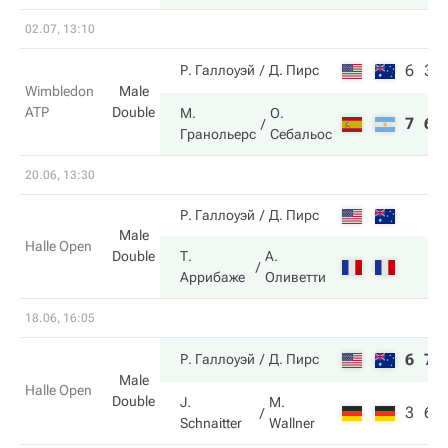
02.07, 13:10
6
3
Р. Галлоуэй
Д. Пирс
Wimbledon
Male
ATP
Double
М.
О.
7
6
Гранольерс
Себальос
20.06, 13:30
Р. Галлоуэй
Д. Пирс
Male
Halle Open
Double
Т.
А.
Аррибаже
Оливетти
18.06, 16:05
6
7
Р. Галлоуэй
Д. Пирс
Male
Halle Open
Double
J.
M.
3
6
Schnaitter
Wallner