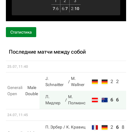
1
2
3
7
:
6
6
:
7
2
:
10
Статистика
Последние матчи между собой
25.07, 11:40
J.
M.
2
2
Schnaitter
Wallner
Generali
Male
Open
Double
Л.
М.
6
6
Мидлер
Полманс
24.07, 11:45
2
6
8
П. Эрбер
К. Кравиц