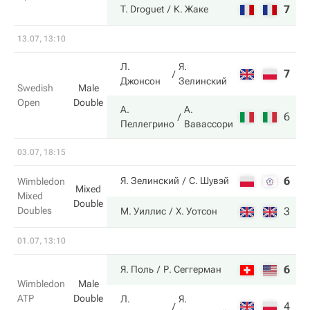
7
6
T. Droguet
К. Жаке
13.07, 13:10
Л.
Я.
7
1
Джонсон
Зелинский
Swedish
Male
Open
Double
А.
А.
6
6
Пеллегрино
Вавассори
03.07, 18:15
6
3
Я. Зелинский
С. Шувэй
Wimbledon
Mixed
Mixed
Double
Doubles
3
6
М. Уиллис
Х. Уотсон
01.07, 13:10
6
6
Я. Поль
Р. Сеггерман
Wimbledon
Male
ATP
Double
Л.
Я.
4
4