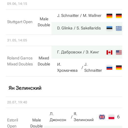
09.06, 14:15
7
J. Schnaitter
M. Wallner
Male
Stuttgart Open
Double
6
D. Glinka
S. Sakellaridis
31.05, 14:05
6
Г. Дабровски
Э. Кинг
Roland Garros
Mixed
Mixed Doubles
Double
И.
J.
4
Хромачева
Schnaitter
Ян Зелинский
20.07, 19:40
Л.
Я.
6
1
Джонсон
Зелинский
Estoril
Male
Open
Double