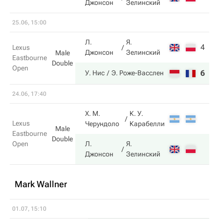
Джонсон
Зелинский
25.06, 15:00
Л.
Я.
4
2
Lexus
Джонсон
Зелинский
Male
Eastbourne
Double
Open
6
6
У. Нис
Э. Роже-Васслен
24.06, 17:40
Х. М.
К. У.
Lexus
Черундоло
Карабелли
Male
Eastbourne
Double
Open
Л.
Я.
Джонсон
Зелинский
Mark Wallner
01.07, 15:10