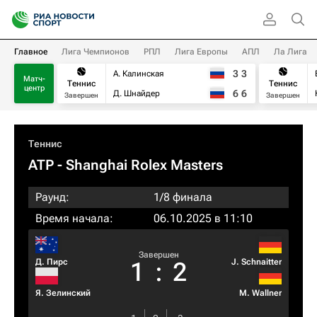
Главное
Лига Чемпионов
РПЛ
Лига Европы
АПЛ
Ла Лига
3
3
А. Калинская
Матч-
Теннис
Теннис
центр
6
6
Д. Шнайдер
Завершен
Завершен
Теннис
ATP
- Shanghai Rolex Masters
Раунд:
1/8 финала
Время начала:
06.10.2025 в 11:10
Завершен
Д. Пирс
J. Schnaitter
1
:
2
Я. Зелинский
M. Wallner