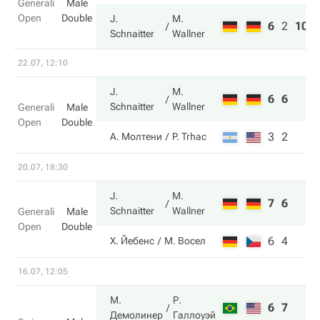
Generali
Male
Open
Double
J.
M.
6
2
10
Schnaitter
Wallner
22.07, 12:10
J.
M.
6
6
Schnaitter
Wallner
Generali
Male
Open
Double
3
2
А. Молтени
P. Trhac
20.07, 18:30
J.
M.
7
6
Schnaitter
Wallner
Generali
Male
Open
Double
6
4
Х. Йебенс
М. Восел
16.07, 12:05
М.
Р.
6
7
Демолинер
Галлоуэй