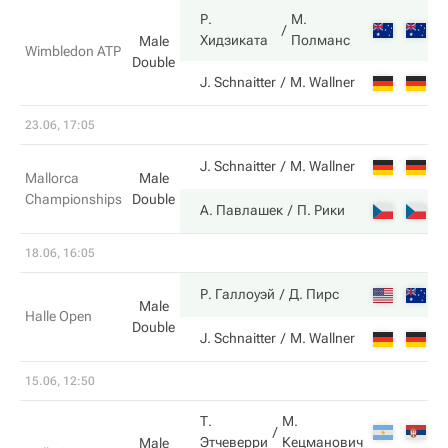
Р.
М.
7
Хидзиката
Полманс
Male
Wimbledon ATP
Double
6
J. Schnaitter
M. Wallner
23.06, 17:05
6
J. Schnaitter
M. Wallner
Mallorca
Male
Championships
Double
7
А. Павлашек
П. Рики
18.06, 16:05
6
Р. Галлоуэй
Д. Пирс
Male
Halle Open
Double
3
J. Schnaitter
M. Wallner
15.06, 12:50
Т.
М.
6
Этчеверри
Кецманович
Male