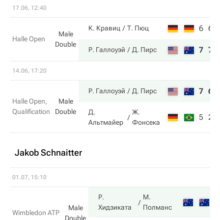
17.06, 12:40
6
6
К. Кравиц
Т. Пюц
Male
Halle Open
Double
7
7
Р. Галлоуэй
Д. Пирс
14.06, 17:20
7
6
Р. Галлоуэй
Д. Пирс
Halle Open,
Male
Qualification
Double
Д.
Ж.
5
2
Альтмайер
Фонсека
Jakob Schnaitter
01.07, 15:10
Р.
М.
7
Хидзиката
Полманс
Male
Wimbledon ATP
Double