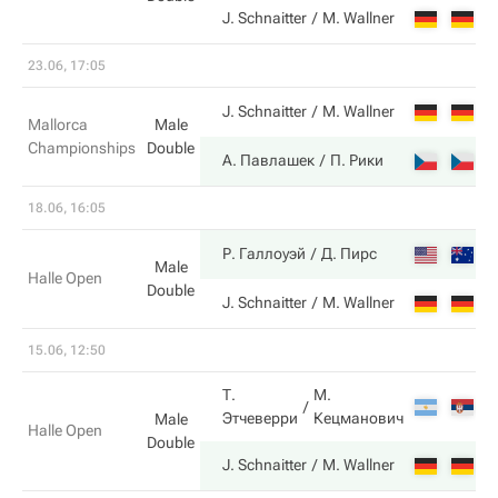
6
J. Schnaitter
M. Wallner
23.06, 17:05
6
J. Schnaitter
M. Wallner
Mallorca
Male
Championships
Double
7
А. Павлашек
П. Рики
18.06, 16:05
6
Р. Галлоуэй
Д. Пирс
Male
Halle Open
Double
3
J. Schnaitter
M. Wallner
15.06, 12:50
Т.
М.
6
Этчеверри
Кецманович
Male
Halle Open
Double
7
J. Schnaitter
M. Wallner