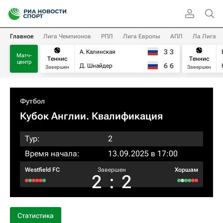
Главное
Лига Чемпионов
РПЛ
Лига Европы
АПЛ
Ла Лига
3
3
А. Калинская
Матч-
Теннис
Теннис
центр
6
6
Д. Шнайдер
Завершен
Завершен
Футбол
Кубок Англии. Квалификация
Тур:
2
Время начала:
13.09.2025 в 17:00
Westfield FC
Завершен
Хоршам
2
:
2
Статистика