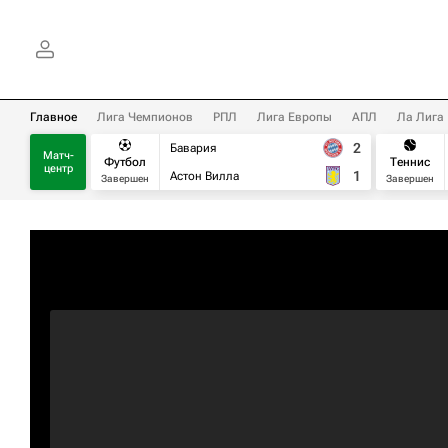
Главное
Лига Чемпионов
РПЛ
Лига Европы
АПЛ
Ла Лига
2
Бавария
Матч-
Футбол
Теннис
центр
1
Астон Вилла
Завершен
Завершен