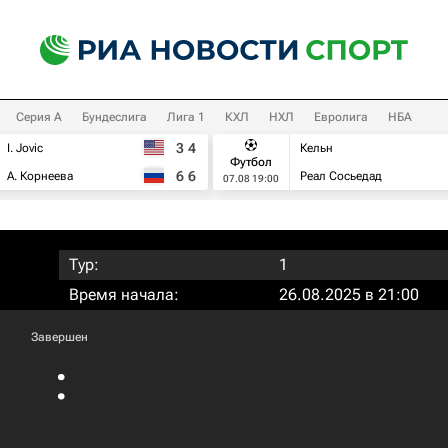
Серия А
Бундеслига
Лига 1
КХЛ
НХЛ
Евролига
НБА
3
4
I. Jovic
Кельн
Футбол
6
6
А. Корнеева
Реал Сосьедад
07.08 19:00
Тур:
1
Время начала:
26.08.2025 в 21:00
Завершен
: