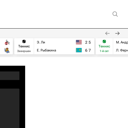
2
5
Э. Ли
М. Анд
Теннис
Теннис
6
7
Е. Рыбакина
Л. Фер
Завершен
1-й сет