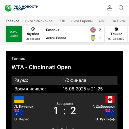
Главное
Лига Чемпионов
РПЛ
Лига Европы
АПЛ
Ла Лига
2
Бавария
Матч-
Футбол
Теннис
центр
1
Астон Вилла
Завершен
07.08 18:00
Теннис
WTA
- Cincinnati Open
Раунд:
1/2 финала
Время начала:
15.08.2025 в 21:25
Завершен
Л. Киченок
Г. Дабровски
1
:
2
Э. Перес
Э. Рутлифф