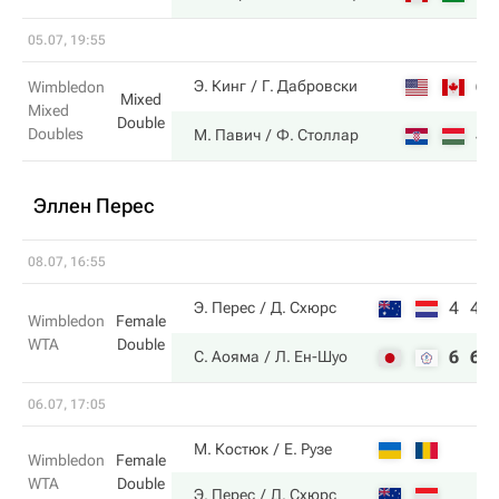
05.07, 19:55
6
Э. Кинг
Г. Дабровски
Wimbledon
Mixed
Mixed
Double
Doubles
4
М. Павич
Ф. Столлар
Эллен Перес
08.07, 16:55
4
4
Э. Перес
Д. Схюрс
Wimbledon
Female
WTA
Double
6
6
С. Аояма
Л. Ен-Шуо
06.07, 17:05
М. Костюк
Е. Рузе
Wimbledon
Female
WTA
Double
Э. Перес
Д. Схюрс