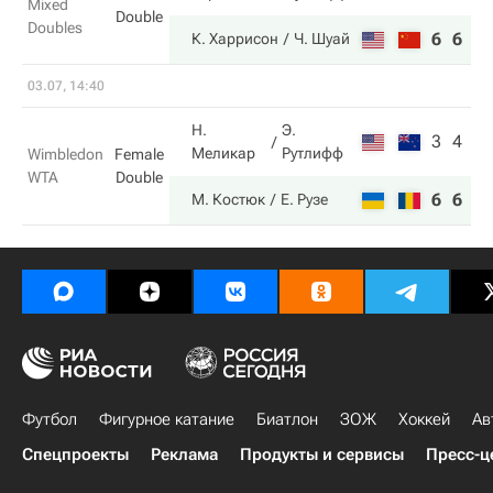
Mixed
Double
Doubles
6
6
К. Харрисон
Ч. Шуай
03.07, 14:40
Н.
Э.
3
4
Меликар
Рутлифф
Wimbledon
Female
WTA
Double
6
6
М. Костюк
Е. Рузе
Футбол
Фигурное катание
Биатлон
ЗОЖ
Хоккей
Ав
Спецпроекты
Реклама
Продукты и сервисы
Пресс-ц