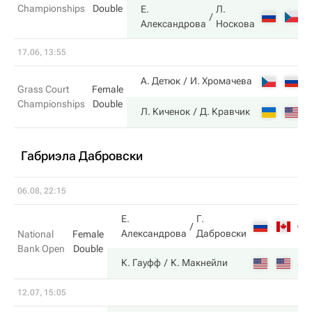
Championships
Double
Е.
Л.
6
Александрова
Носкова
17.06, 13:55
4
А. Детюк
И. Хромачева
Grass Court
Female
Championships
Double
6
Л. Киченок
Д. Кравчик
Габриэла Дабровски
06.08, 22:15
Е.
Г.
6
Александрова
Дабровски
National
Female
Bank Open
Double
3
К. Гауфф
К. Макнейли
12.07, 15:05