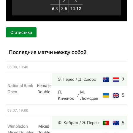
1
2
3
6
:
3
3
:
6
10
:
12
Статистика
Последние матчи между собой
06.08, 19:40
7
6
Э. Перес
Д. Схюрс
National Bank
Female
Open
Double
Л.
М.
5
4
Киченок
Люмсден
03.07, 19:00
5
7
Ф. Кабрал
Э. Перес
Wimbledon
Mixed
Mixed Doubles
Double