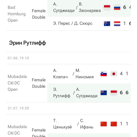
А.
В.
6
4
Bad
Сутджиади
Звонарева
Female
Homburg
Double
Open
1
6
Э. Перес
Д. Схюрс
Эрин Рутлифф
01.08, 19:10
А.
М.
4
1
Mubadala
Клепач
Ниномия
Female
Citi DC
Double
Open
Э.
А.
6
6
Рутлифф
Сутджиади
31.07, 19:20
Т.
С.
1
1
Mubadala
Цяньхуэй
Ифань
Female
Citi DC
Double