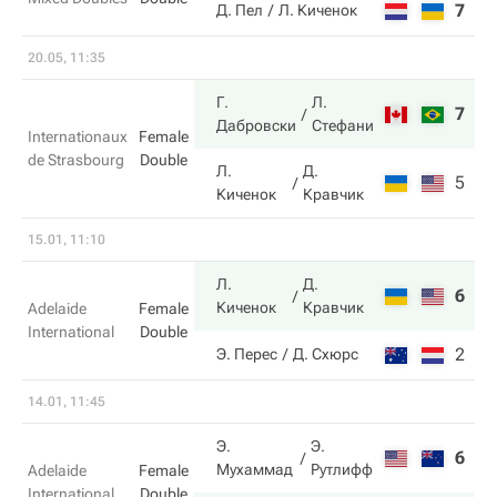
7
5
Д. Пел
Л. Киченок
20.05, 11:35
Г.
Л.
7
2
Дабровски
Стефани
Internationaux
Female
de Strasbourg
Double
Л.
Д.
5
6
Киченок
Кравчик
15.01, 11:10
Л.
Д.
6
3
Киченок
Кравчик
Adelaide
Female
International
Double
2
6
Э. Перес
Д. Схюрс
14.01, 11:45
Э.
Э.
6
4
Мухаммад
Рутлифф
Adelaide
Female
International
Double