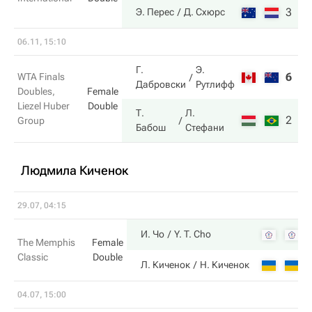
3
6
Э. Перес
Д. Схюрс
06.11, 15:10
Г.
Э.
6
5
WTA Finals
Дабровски
Рутлифф
Doubles,
Female
Liezel Huber
Double
Т.
Л.
2
7
Group
Бабош
Стефани
Людмила Киченок
29.07, 04:15
4
И. Чо
Y. T. Cho
The Memphis
Female
Classic
Double
6
Л. Киченок
Н. Киченок
04.07, 15:00