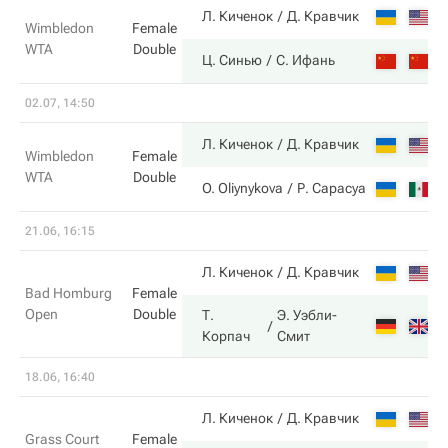
4
Л. Киченок
Д. Кравчик
Wimbledon
Female
WTA
Double
6
Ц. Синью
С. Ифань
02.07, 14:50
6
Л. Киченок
Д. Кравчик
Wimbledon
Female
WTA
Double
1
O. Oliynykova
Р. Сарасуа
21.06, 16:15
6
Л. Киченок
Д. Кравчик
Bad Homburg
Female
Open
Double
Т.
Э. Уэбли-
3
Корпач
Смит
18.06, 16:40
3
Л. Киченок
Д. Кравчик
Grass Court
Female