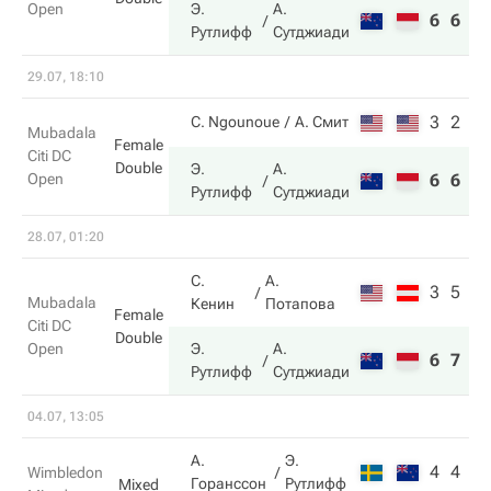
Open
Э.
А.
6
6
Рутлифф
Сутджиади
29.07, 18:10
3
2
C. Ngounoue
А. Смит
Mubadala
Female
Citi DC
Double
Э.
А.
Open
6
6
Рутлифф
Сутджиади
28.07, 01:20
С.
А.
3
5
Mubadala
Кенин
Потапова
Female
Citi DC
Double
Open
Э.
А.
6
7
Рутлифф
Сутджиади
04.07, 13:05
А.
Э.
4
4
Wimbledon
Горанссон
Рутлифф
Mixed