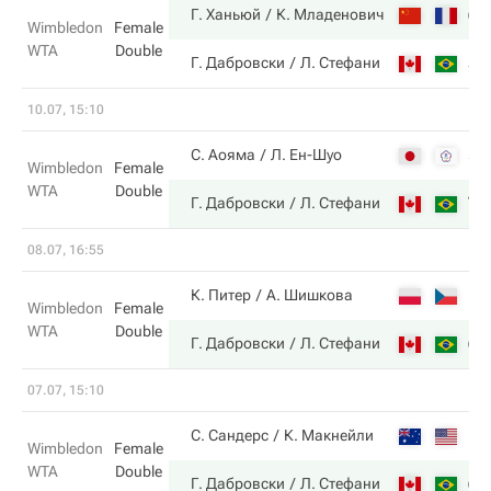
6
Г. Ханьюй
К. Младенович
Wimbledon
Female
WTA
Double
3
Г. Дабровски
Л. Стефани
10.07, 15:10
5
С. Аояма
Л. Ен-Шуо
Wimbledon
Female
WTA
Double
7
Г. Дабровски
Л. Стефани
08.07, 16:55
1
К. Питер
А. Шишкова
Wimbledon
Female
WTA
Double
6
Г. Дабровски
Л. Стефани
07.07, 15:10
1
С. Сандерс
К. Макнейли
Wimbledon
Female
WTA
Double
6
Г. Дабровски
Л. Стефани