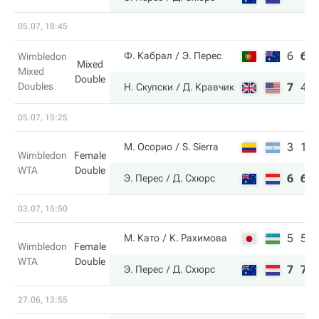
05.07, 18:45
6
6
Ф. Кабрал
Э. Перес
Wimbledon
Mixed
Mixed
Double
Doubles
7
4
Н. Скупски
Д. Кравчик
05.07, 15:25
3
1
М. Осорио
S. Sierra
Wimbledon
Female
WTA
Double
6
6
Э. Перес
Д. Схюрс
03.07, 15:50
5
5
М. Като
К. Рахимова
Wimbledon
Female
WTA
Double
7
7
Э. Перес
Д. Схюрс
27.06, 13:55