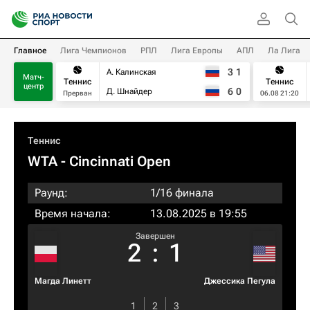
Главное
Лига Чемпионов
РПЛ
Лига Европы
АПЛ
Ла Лига
3
1
А. Калинская
Матч-
Теннис
Теннис
центр
6
0
Д. Шнайдер
Прерван
06.08 21:20
Теннис
WTA
- Cincinnati Open
Раунд:
1/16 финала
Время начала:
13.08.2025 в 19:55
Завершен
2
:
1
Магда Линетт
Джессика Пегула
1
2
3