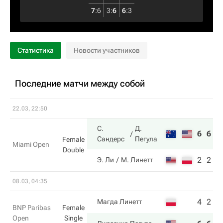
7
:
6
3
:
6
6
:
3
Статистика
Новости участников
Последние матчи между собой
22.03, 22:50
С.
Д.
6
6
Сандерс
Пегула
Female
Miami Open
Double
2
2
Э. Ли
М. Линетт
08.03, 04:35
4
2
Магда Линетт
BNP Paribas
Female
Open
Single