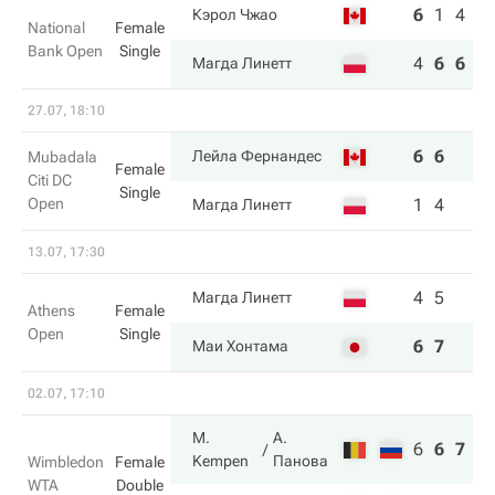
6
1
4
Кэрол Чжао
National
Female
Bank Open
Single
4
6
6
Магда Линетт
27.07, 18:10
6
6
Лейла Фернандес
Mubadala
Female
Citi DC
Single
Open
1
4
Магда Линетт
13.07, 17:30
4
5
Магда Линетт
Athens
Female
Open
Single
6
7
Маи Хонтама
02.07, 17:10
M.
А.
6
6
7
Kempen
Панова
Wimbledon
Female
WTA
Double