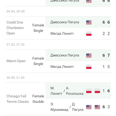
6
6
Джессика Пегула
04.04, 20:30
6
6
Джессика Пегула
Credit One
Female
Charleston
Single
Open
2
2
Магда Линетт
27.03, 21:35
6
7
Джессика Пегула
Female
Miami Open
Single
1
5
Магда Линетт
28.09, 21:55
М.
А.
1
6
1
Линетт
Росольска
Chicago Fall
Female
Tennis Classic
Double
Э.
Д.
6
3
8
Мухаммад
Пегула