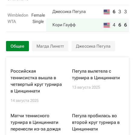
6
3
3
Джессика Пегула
Wimbledon
Female
WTA
Single
4
6
6
Кори Гауфф
Общее
Магда Линетт
Джессика Пегула
Российская
Пегула вылетела с
теннисистка вышла в
турнира в Цинциннати
четвертый круг турнира
13 августа 2025
в Цинциннати
14 августа 2025
Матчи теннисного
Пегула пробилась во
турнира в Цинциннати
второй круг турнира в
перенесли из-за дождя
Цинциннати