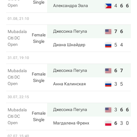
Single
Open
4
6
6
Александра Эала
01.08, 21:10
7
6
Джессика Пегула
Mubadala
Female
Citi DC
Single
Open
5
4
Диана Шнайдер
31.07, 19:10
6
7
Джессика Пегула
Mubadala
Female
Citi DC
Single
Open
3
5
Анна Калинская
30.07, 22:15
3
6
6
Джессика Пегула
Mubadala
Female
Citi DC
Single
Open
6
3
0
Магдалена Френх
07.07, 15:40