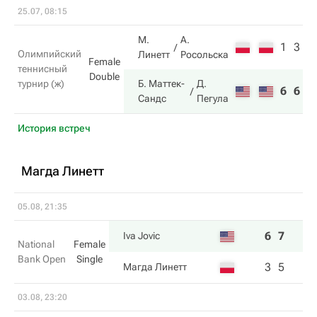
25.07, 08:15
М.
А.
1
3
Олимпийский
Линетт
Росольска
Female
теннисный
Double
турнир (ж)
Б. Маттек-
Д.
6
6
Сандс
Пегула
История встреч
Магда Линетт
05.08, 21:35
6
7
Iva Jovic
National
Female
Bank Open
Single
3
5
Магда Линетт
03.08, 23:20