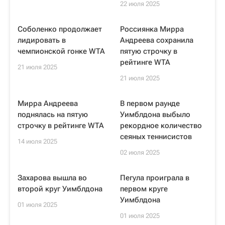
22 июля 2025
Соболенко продолжает
Россиянка Мирра
лидировать в
Андреева сохранила
чемпионской гонке WTA
пятую строчку в
рейтинге WTA
21 июля 2025
21 июля 2025
Мирра Андреева
В первом раунде
поднялась на пятую
Уимблдона выбыло
строчку в рейтинге WTA
рекордное количество
сеяных теннисистов
14 июля 2025
02 июля 2025
Захарова вышла во
Пегула проиграла в
второй круг Уимблдона
первом круге
Уимблдона
01 июля 2025
01 июля 2025