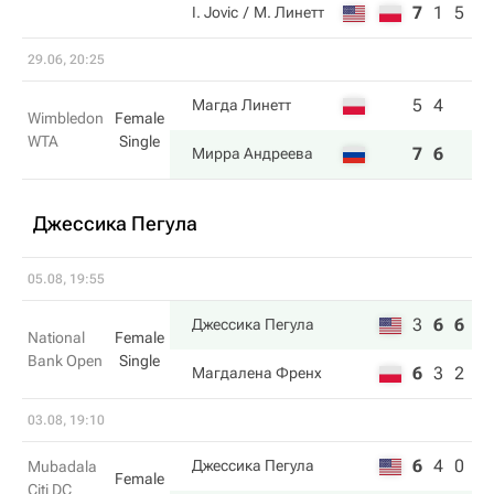
7
1
5
I. Jovic
М. Линетт
29.06, 20:25
5
4
Магда Линетт
Wimbledon
Female
WTA
Single
7
6
Мирра Андреева
Джессика Пегула
05.08, 19:55
3
6
6
Джессика Пегула
National
Female
Bank Open
Single
6
3
2
Магдалена Френх
03.08, 19:10
6
4
0
Джессика Пегула
Mubadala
Female
Citi DC