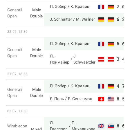
2
6
П. Эрбер
К. Кравиц
Generali
Male
Open
Double
6
2
J. Schnaitter
M. Wallner
23.07, 12:30
6
6
П. Эрбер
К. Кравиц
Generali
Male
Open
Double
Л.
J.
3
4
Ноймайер
Schwaerzler
21.07, 16:55
4
7
П. Эрбер
К. Кравиц
Generali
Male
Open
Double
6
5
Я. Поль
Р. Сеггерман
03.07, 17:50
Л.
Т.
6
6
Wimbledon
Гласспол
Михаликова
Mixed