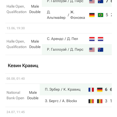
7
6
Р. Галлоуэй
Д. Пирс
Halle Open,
Male
Qualification
Double
Д.
Ж.
5
2
Альтмайер
Фонсека
13.06, 19:30
С. Арендс
Д. Пел
Halle Open,
Male
Qualification
Double
Р. Галлоуэй
Д. Пирс
Кевин Кравиц
08.08, 01:40
6
6
П. Эрбер
К. Кравиц
National
Male
Bank Open
Double
3
1
З. Бергс
A. Blockx
24.07, 11:45