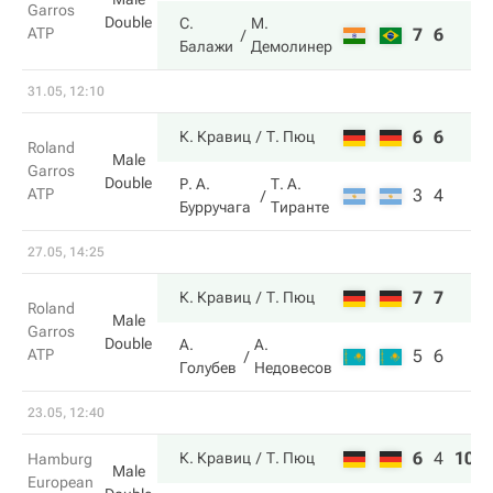
Garros
Double
С.
М.
ATP
7
6
Балажи
Демолинер
31.05, 12:10
6
6
К. Кравиц
Т. Пюц
Roland
Male
Garros
Double
Р. А.
Т. А.
ATP
3
4
Бурручага
Тиранте
27.05, 14:25
7
7
К. Кравиц
Т. Пюц
Roland
Male
Garros
Double
А.
А.
ATP
5
6
Голубев
Недовесов
23.05, 12:40
6
4
10
К. Кравиц
Т. Пюц
Hamburg
Male
European