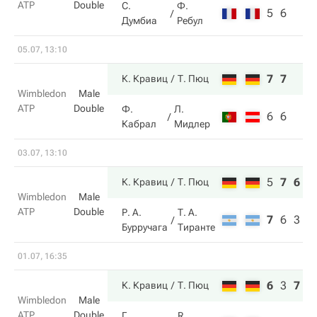
ATP
Double
С.
Ф.
5
6
Думбиа
Ребул
05.07, 13:10
7
7
К. Кравиц
Т. Пюц
Wimbledon
Male
ATP
Double
Ф.
Л.
6
6
Кабрал
Мидлер
03.07, 13:10
5
7
6
К. Кравиц
Т. Пюц
Wimbledon
Male
ATP
Double
Р. А.
Т. А.
7
6
3
Бурручага
Тиранте
01.07, 16:35
6
3
7
К. Кравиц
Т. Пюц
Wimbledon
Male
ATP
Double
Г.
R.