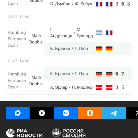
Double
Open
3
6
8
С. Думбиа
Ф. Ребул
22.05, 12:30
Г.
М.
Hamburg
Male
Андреоцци
Гуинард
European
Double
Open
К. Кравиц
Т. Пюц
21.05, 14:30
6
7
К. Кравиц
Т. Пюц
Hamburg
Male
European
Double
Open
3
5
А. Эрлер
Л. Мидлер