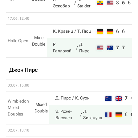
3
6
6
Эскобар
Stalder
17.06, 12:40
6
6
К. Кравиц
Т. Пюц
Male
Halle Open
Double
Р.
Д.
7
7
Галлоуэй
Пирс
Джон Пирс
03.07, 15:00
7
4
Д. Пирс
К. Суон
Wimbledon
Mixed
Mixed
Double
Э. Роже-
Л.
Doubles
6
6
Васслен
Зигемунд
02.07, 13:10