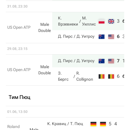
31.08, 23:30
К.
М.
3
6
Врзевиеки
Уиллис
Male
US Open ATP
Double
6
3
Д. Пирс
Д. Уитроу
29.08, 23:15
7
1
Д. Пирс
Д. Уитроу
Male
US Open ATP
Double
З.
R.
6
6
Бергс
Collignon
Тим Пюц
01.06, 13:50
5
4
К. Кравиц
Т. Пюц
Roland
Male