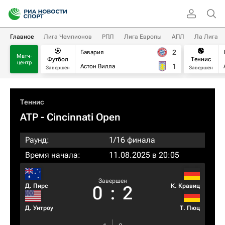
Главное
Лига Чемпионов
РПЛ
Лига Европы
АПЛ
Ла Лига
2
Бавария
Матч-
Футбол
Теннис
центр
1
Астон Вилла
Завершен
Завершен
Теннис
ATP
- Cincinnati Open
Раунд:
1/16 финала
Время начала:
11.08.2025 в 20:05
Завершен
Д. Пирс
К. Кравиц
0
:
2
Д. Уитроу
Т. Пюц