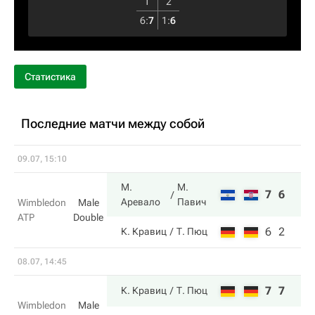
1
2
6
:
7
1
:
6
Статистика
Последние матчи между собой
09.07, 15:10
М.
М.
7
6
Аревало
Павич
Wimbledon
Male
ATP
Double
6
2
К. Кравиц
Т. Пюц
08.07, 14:45
7
7
К. Кравиц
Т. Пюц
Wimbledon
Male