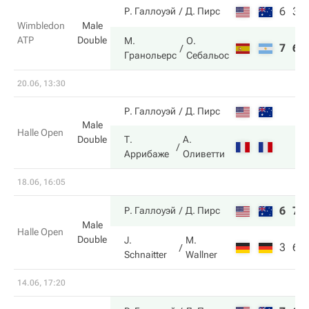
6
3
Р. Галлоуэй
Д. Пирс
Wimbledon
Male
ATP
Double
М.
О.
7
6
Гранольерс
Себальос
20.06, 13:30
Р. Галлоуэй
Д. Пирс
Male
Halle Open
Double
Т.
А.
Аррибаже
Оливетти
18.06, 16:05
6
7
Р. Галлоуэй
Д. Пирс
Male
Halle Open
Double
J.
M.
3
6
Schnaitter
Wallner
14.06, 17:20