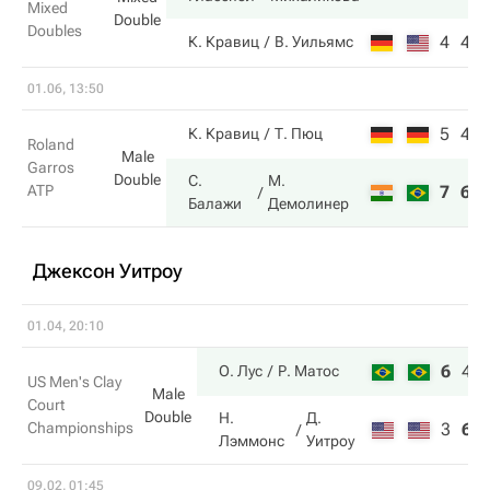
Mixed
Double
Doubles
4
4
К. Кравиц
В. Уильямс
01.06, 13:50
5
4
К. Кравиц
Т. Пюц
Roland
Male
Garros
Double
С.
М.
ATP
7
6
Балажи
Демолинер
Джексон Уитроу
01.04, 20:10
6
4
О. Лус
Р. Матос
US Men's Clay
Male
Court
Double
Н.
Д.
Championships
3
6
Лэммонс
Уитроу
09.02, 01:45