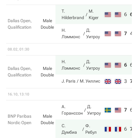
T.
M.
6
6
Hilderbrand
Kiger
Dallas Open,
Male
Qualification
Double
Н.
Д.
7
4
Лэммонс
Уитроу
08.02, 01:30
Н.
Д.
6
6
Лэммонс
Уитроу
Dallas Open,
Male
Qualification
Double
3
7
J. Paris
М. Уиллис
16.10, 13:10
А.
Д.
7
6
Горанссон
Уитроу
BNP Paribas
Male
Nordic Open
Double
С.
Ф.
6
7
Думбиа
Ребул