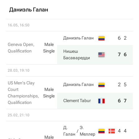
Даниэль Галан
16.05, 16:50
6
2
Даниэль Галан
Geneva Open,
Male
Qualification
Single
Нишеш
7
6
Басаваредди
28.03, 19:10
US Men's Clay
2
5
Даниэль Галан
Court
Male
Championships,
Single
6
7
Clement Tabur
Qualification
25.02, 21:10
Д.
Э.
4
4
Галан
Меллер
Male