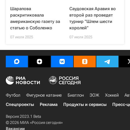
Шарапова
Саудовская Аравия во
раскритиковала
второй раз проведет
американскую газету за
турнир "Шлем шести
статью о Соболенко
королей"
07 июля 2025
07 июля 2025
Футбол
Фигурное катание
Биатлон
ЗОЖ
Хоккей
Ав
Спецпроекты
Реклама
Продукты и сервисы
Пресс-ц
Версия 2023.1 Beta
© 2026 МИА «Россия сегодня»
Вакансии