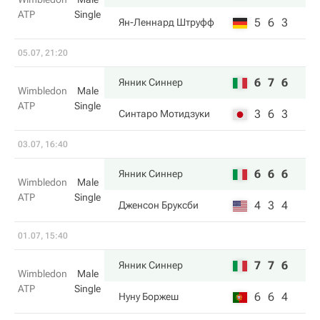
ATP
Single
5
6
3
Ян-Леннард Штруфф
05.07, 21:20
6
7
6
Янник Синнер
Wimbledon
Male
ATP
Single
3
6
3
Синтаро Мотидзуки
03.07, 16:40
6
6
6
Янник Синнер
Wimbledon
Male
ATP
Single
4
3
4
Дженсон Бруксби
01.07, 15:40
7
7
6
Янник Синнер
Wimbledon
Male
ATP
Single
6
6
4
Нуну Боржеш