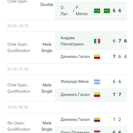
Chile Open
Double
О.
Р.
6
6
Лус
Матос
22.02, 18:10
Андреа
6
7
6
Пеллегрино
Chile Open,
Male
Qualification
Single
7
6
4
Даниэль Галан
21.02, 21:10
6
6
Факундо Мена
Chile Open,
Male
Qualification
Single
7
7
Даниэль Галан
15.02, 00:35
1
2
Даниэль Галан
Rio Open,
Male
Qualification
Single
6
6
Дино Прижмич