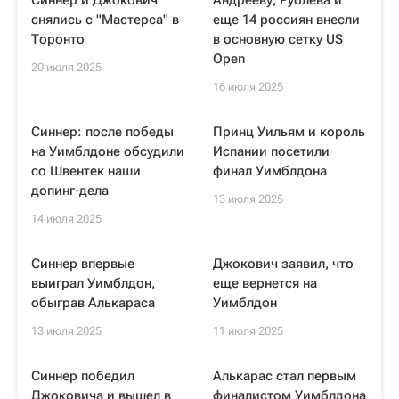
Синнер и Джокович
Андрееву, Рублева и
снялись с "Мастерса" в
еще 14 россиян внесли
Торонто
в основную сетку US
Open
20 июля 2025
16 июля 2025
Синнер: после победы
Принц Уильям и король
на Уимблдоне обсудили
Испании посетили
со Швентек наши
финал Уимблдона
допинг-дела
13 июля 2025
14 июля 2025
Синнер впервые
Джокович заявил, что
выиграл Уимблдон,
еще вернется на
обыграв Алькараса
Уимблдон
13 июля 2025
11 июля 2025
Синнер победил
Алькарас стал первым
Джоковича и вышел в
финалистом Уимблдона