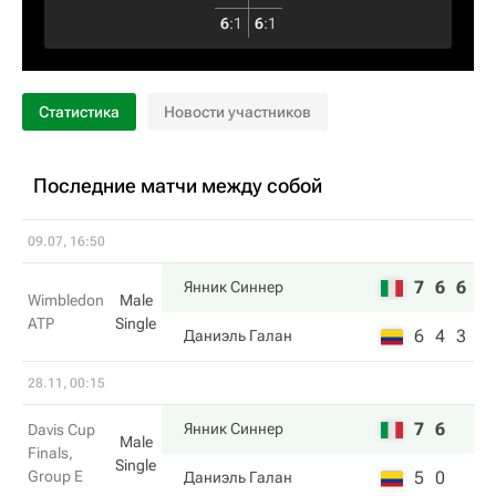
6
:
1
6
:
1
Статистика
Новости участников
Последние матчи между собой
09.07, 16:50
7
6
6
Янник Синнер
Wimbledon
Male
ATP
Single
6
4
3
Даниэль Галан
28.11, 00:15
7
6
Янник Синнер
Davis Cup
Male
Finals,
Single
Group E
5
0
Даниэль Галан