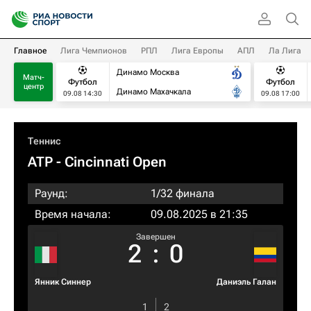
Главное
Лига Чемпионов
РПЛ
Лига Европы
АПЛ
Ла Лига
Динамо Москва
Матч-
Футбол
Футбол
центр
Динамо Махачкала
09.08 14:30
09.08 17:00
Теннис
ATP
- Cincinnati Open
Раунд:
1/32 финала
Время начала:
09.08.2025 в 21:35
Завершен
2
:
0
Янник Синнер
Даниэль Галан
1
2