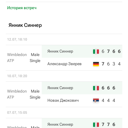
История встреч
Янник Синнер
12.07, 18:10
6
7
6
6
Янник Синнер
Wimbledon
Male
ATP
Single
7
6
3
4
Александр Зверев
10.07, 18:20
6
6
6
Янник Синнер
Wimbledon
Male
ATP
Single
4
4
4
Новак Джокович
07.07, 15:05
7
7
6
Янник Синнер
Wimbledon
Male