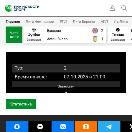
Главное
Лига Чемпионов
РПЛ
Лига Европы
АПЛ
Ла Лига
2
Бавария
Матч-
Футбол
Теннис
центр
1
Астон Вилла
Завершен
Завершен
Тур:
2
Время начала:
07.10.2025 в 21:00
Завершен
:
Статистика