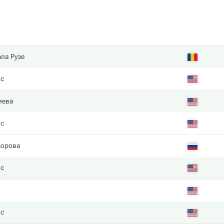
ла Рузе
нс
иева
нс
зорова
нс
нс