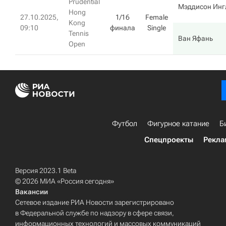
Prudential
Мэддисон Инг
Hong
27.10.2025,
1/16
Female
Kong
09:10
финала
Single
Tennis
Ван Яфань
Open
Футбол
Фигурное катание
Б
Спецпроекты
Рекла
Версия 2023.1 Beta
© 2026 МИА «Россия сегодня»
Вакансии
Сетевое издание РИА Новости зарегистрировано
в Федеральной службе по надзору в сфере связи,
информационных технологий и массовых коммуникаций