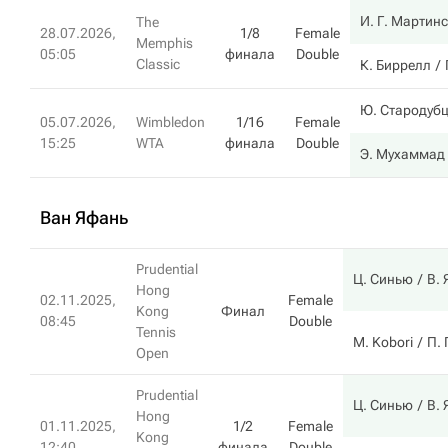
И. Г. Мартинс
The
28.07.2026,
1/8
Female
Memphis
05:05
финала
Double
Classic
К. Биррелл
Ю. Стародуб
05.07.2026,
Wimbledon
1/16
Female
15:25
WTA
финала
Double
Э. Мухаммад
Ван Яфань
Prudential
Ц. Синью
В.
Hong
02.11.2025,
Female
Kong
Финал
08:45
Double
Tennis
M. Kobori
П.
Open
Prudential
Ц. Синью
В.
Hong
01.11.2025,
1/2
Female
Kong
12:40
финала
Double