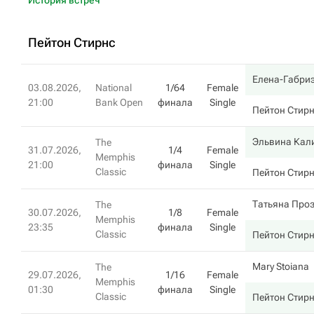
История встреч
Пейтон Стирнс
Елена-Габриэ
03.08.2026,
National
1/64
Female
21:00
Bank Open
финала
Single
Пейтон Стир
Эльвина Кал
The
31.07.2026,
1/4
Female
Memphis
21:00
финала
Single
Classic
Пейтон Стир
Татьяна Про
The
30.07.2026,
1/8
Female
Memphis
23:35
финала
Single
Classic
Пейтон Стир
Mary Stoiana
The
29.07.2026,
1/16
Female
Memphis
01:30
финала
Single
Classic
Пейтон Стир