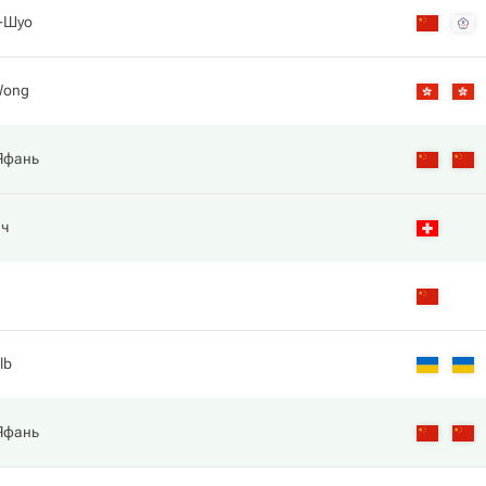
н-Шуо
Wong
 Яфань
ич
lb
 Яфань