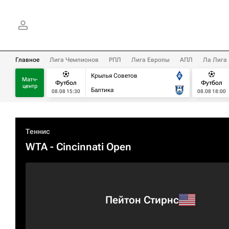
Главное
Лига Чемпионов
РПЛ
Лига Европы
АПЛ
Ла Лига
Крылья Советов
Матч-
Футбол
Футбол
центр
Балтика
08.08 15:30
08.08 18:00
Теннис
WTA
- Cincinnati Open
Пейтон Стирнс