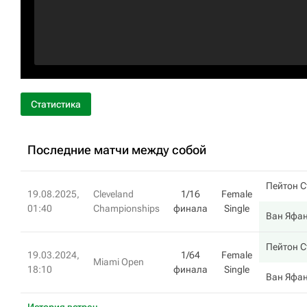
Статистика
Последние матчи между собой
Пейтон С
19.08.2025,
Cleveland
1/16
Female
01:40
Championships
финала
Single
Ван Яфа
Пейтон С
19.03.2024,
1/64
Female
Miami Open
18:10
финала
Single
Ван Яфа