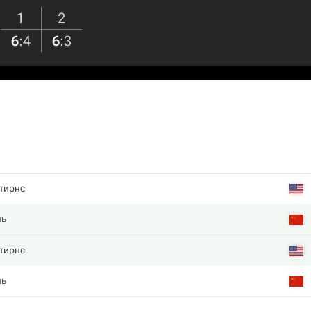
1
2
6
:
4
6
:
3
тирнс
нь
тирнс
нь