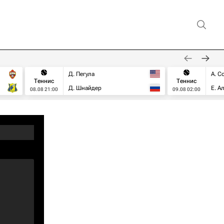
Д. Пегула
А. С
Теннис
Теннис
Д. Шнайдер
Е. А
08.08 21:00
09.08 02:00