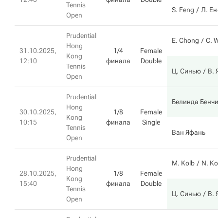
Tennis
S. Feng
Л. Е
Open
Prudential
E. Chong
C. 
Hong
31.10.2025,
1/4
Female
Kong
12:10
финала
Double
Tennis
Ц. Синью
В.
Open
Prudential
Белинда Бенч
Hong
30.10.2025,
1/8
Female
Kong
10:15
финала
Single
Tennis
Ван Яфань
Open
Prudential
M. Kolb
N. Ko
Hong
28.10.2025,
1/8
Female
Kong
15:40
финала
Double
Tennis
Ц. Синью
В.
Open