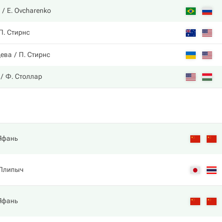
E. Ovcharenko
П. Стирнс
цева
П. Стирнс
Ф. Столлар
 Яфань
 Плипыч
 Яфань