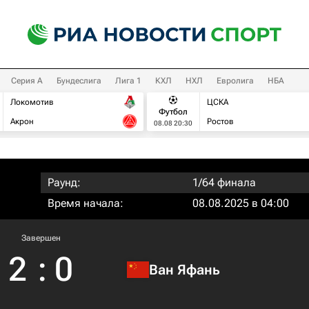
Серия А
Бундеслига
Лига 1
КХЛ
НХЛ
Евролига
НБА
Локомотив
ЦСКА
Футбол
Акрон
Ростов
08.08 20:30
Раунд:
1/64 финала
Время начала:
08.08.2025 в 04:00
Завершен
2
:
0
Ван Яфань