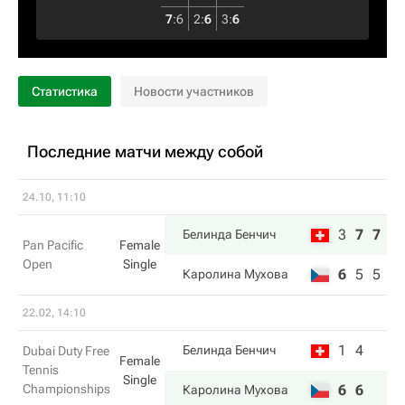
7
:
6
2
:
6
3
:
6
Статистика
Новости участников
Последние матчи между собой
24.10, 11:10
3
7
7
Белинда Бенчич
Pan Pacific
Female
Open
Single
6
5
5
Каролина Мухова
22.02, 14:10
1
4
Белинда Бенчич
Dubai Duty Free
Female
Tennis
Single
Championships
6
6
Каролина Мухова