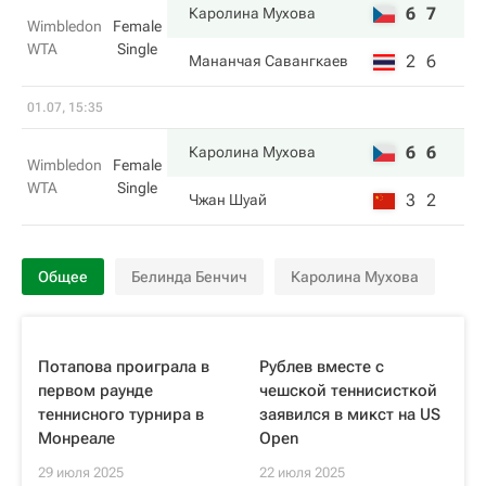
6
7
Каролина Мухова
Wimbledon
Female
WTA
Single
2
6
Мананчая Савангкаев
01.07, 15:35
6
6
Каролина Мухова
Wimbledon
Female
WTA
Single
3
2
Чжан Шуай
Общее
Белинда Бенчич
Каролина Мухова
Потапова проиграла в
Рублев вместе с
первом раунде
чешской теннисисткой
теннисного турнира в
заявился в микст на US
Монреале
Open
29 июля 2025
22 июля 2025