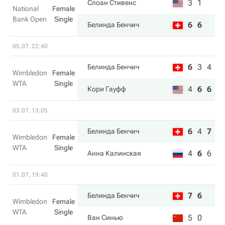
3
1
Слоан Стивенс
National
Female
Bank Open
Single
6
6
Белинда Бенчич
05.07, 22:40
6
3
4
Белинда Бенчич
Wimbledon
Female
WTA
Single
4
6
6
Кори Гауфф
03.07, 13:05
6
4
7
Белинда Бенчич
Wimbledon
Female
WTA
Single
4
6
6
Анна Калинская
01.07, 19:40
7
6
Белинда Бенчич
Wimbledon
Female
WTA
Single
5
0
Ван Синью