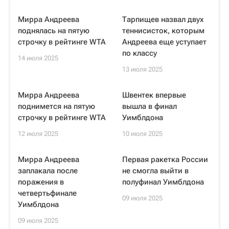
Мирра Андреева
Тарпищев назвал двух
поднялась на пятую
теннисисток, которым
строчку в рейтинге WTA
Андреева еще уступает
по классу
14 июля 2025
13 июля 2025
Мирра Андреева
Швентек впервые
поднимется на пятую
вышла в финал
строчку в рейтинге WTA
Уимблдона
12 июля 2025
10 июля 2025
Мирра Андреева
Первая ракетка России
заплакала после
не смогла выйти в
поражения в
полуфинал Уимблдона
четвертьфинале
09 июля 2025
Уимблдона
09 июля 2025