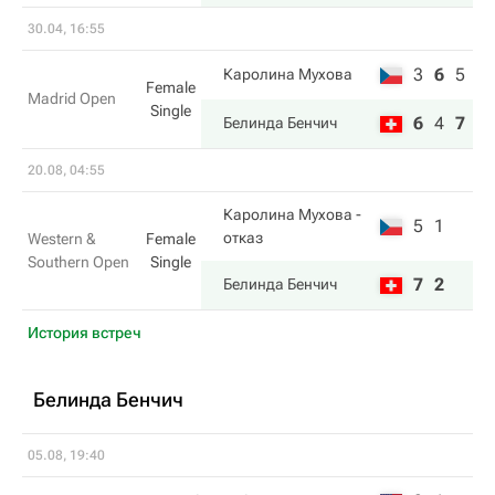
30.04, 16:55
3
6
5
Каролина Мухова
Female
Madrid Open
Single
6
4
7
Белинда Бенчич
20.08, 04:55
Каролина Мухова
-
5
1
отказ
Western &
Female
Southern Open
Single
7
2
Белинда Бенчич
История встреч
Белинда Бенчич
05.08, 19:40