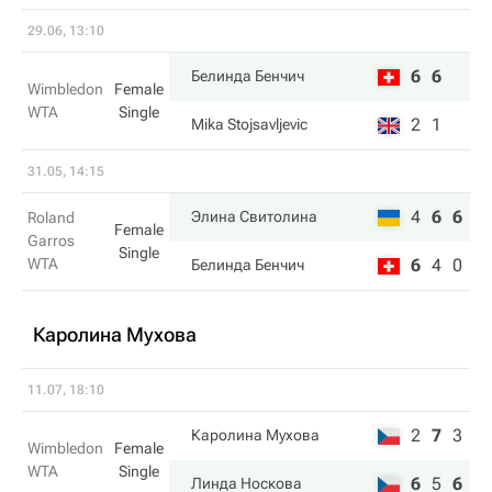
29.06, 13:10
6
6
Белинда Бенчич
Wimbledon
Female
WTA
Single
2
1
Mika Stojsavljevic
31.05, 14:15
4
6
6
Элина Свитолина
Roland
Female
Garros
Single
WTA
6
4
0
Белинда Бенчич
Каролина Мухова
11.07, 18:10
2
7
3
Каролина Мухова
Wimbledon
Female
WTA
Single
6
5
6
Линда Носкова