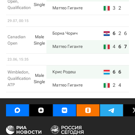
Open,
Single
Qualification
3
2
Маттео Гиганте
29.07, 00:15
6
2
6
Борна Чорич
Canadian
Male
Open
Single
4
6
7
Маттео Гиганте
23.06, 15:35
6
6
Крис Родеш
Wimbledon,
Male
Qualification
Single
ATP
2
4
Маттео Гиганте