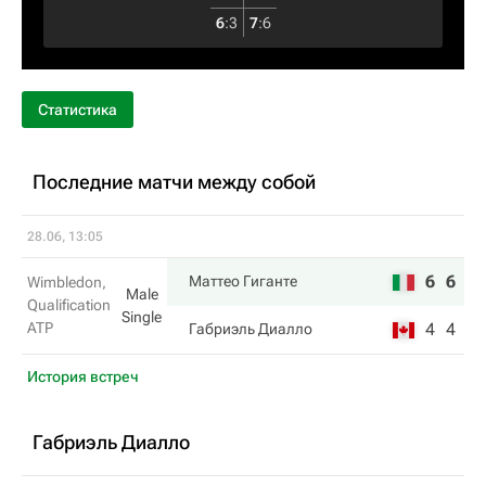
6
:
3
7
:
6
Статистика
Последние матчи между собой
28.06, 13:05
6
6
Маттео Гиганте
Wimbledon,
Male
Qualification
Single
ATP
4
4
Габриэль Диалло
История встреч
Габриэль Диалло