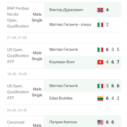
BNP Paribas
4
Виктор Дурасович
Nordic
Male
Open,
Single
2
Маттео Гиганте
- отказ
Qualification
21.08, 21:05
6
3
5
Маттео Гиганте
US Open,
Male
Qualification
Single
ATP
4
6
7
Коулман Вонг
18.08, 18:05
3
6
6
Маттео Гиганте
US Open,
Male
Qualification
Single
ATP
6
4
2
Edas Butvilas
05.08, 23:45
6
6
Патрик Кипсон
Cincinnati
Male