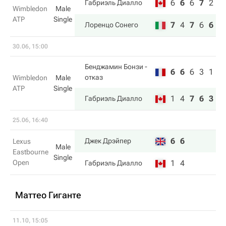
6
6
6
7
2
Габриэль Диалло
Wimbledon
Male
ATP
Single
7
4
7
6
6
Лоренцо Сонего
30.06, 15:00
Бенджамин Бонзи
-
6
6
6
3
1
отказ
Wimbledon
Male
ATP
Single
1
4
7
6
3
Габриэль Диалло
25.06, 16:40
6
6
Джек Дрэйпер
Lexus
Male
Eastbourne
Single
Open
1
4
Габриэль Диалло
Маттео Гиганте
11.10, 15:05