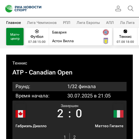
Главное
Лига Чемпионов
РПЛ
Лига Европы
АПЛ
Ла Лига
Бавария
Матч-
Футбол
Теннис
центр
Астон Вилла
07.08 15:00
07.08 18:00
Теннис
ATP
- Canadian Open
Раунд:
1/32 финала
Время начала:
30.07.2025 в 21:05
Завершен
2
:
0
Габриэль Диалло
Маттео Гиганте
1
2