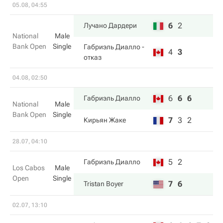
05.08, 04:55
6
2
Лучано Дардери
National
Male
Bank Open
Single
Габриэль Диалло
-
4
3
отказ
04.08, 02:50
6
6
6
Габриэль Диалло
National
Male
Bank Open
Single
7
3
2
Кирьян Жаке
28.07, 04:10
5
2
Габриэль Диалло
Los Cabos
Male
Open
Single
7
6
Tristan Boyer
02.07, 13:10