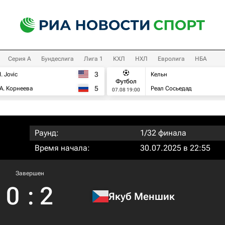
Серия А
Бундеслига
Лига 1
КХЛ
НХЛ
Евролига
НБА
3
I. Jovic
Кельн
Футбол
5
А. Корнеева
Реал Сосьедад
07.08 19:00
Раунд:
1/32 финала
Время начала:
30.07.2025 в 22:55
Завершен
0
:
2
Якуб Меншик