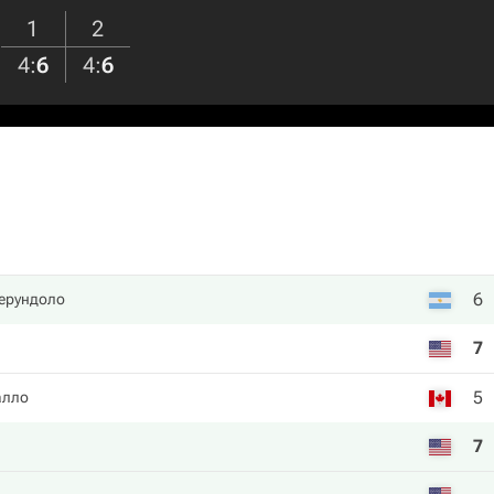
1
2
4
:
6
4
:
6
6
ерундоло
7
5
алло
7