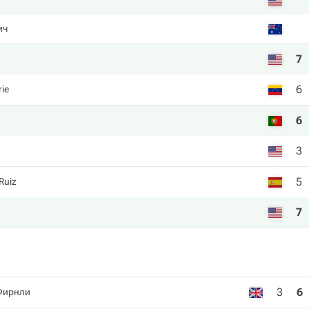
ич
7
6
rie
6
3
5
Ruiz
7
3
6
Фирнли