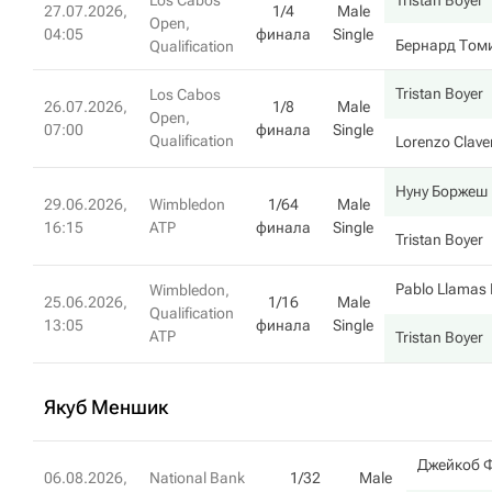
Los Cabos
Tristan Boyer
27.07.2026,
1/4
Male
Open,
04:05
финала
Single
Бернард Том
Qualification
Tristan Boyer
Los Cabos
26.07.2026,
1/8
Male
Open,
07:00
финала
Single
Qualification
Lorenzo Clave
Нуну Боржеш
29.06.2026,
Wimbledon
1/64
Male
16:15
ATP
финала
Single
Tristan Boyer
Pablo Llamas 
Wimbledon,
25.06.2026,
1/16
Male
Qualification
13:05
финала
Single
ATP
Tristan Boyer
Якуб Меншик
Джейкоб 
06.08.2026,
National Bank
1/32
Male