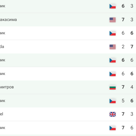
6
3
шик
7
3
Накаcима
6
6
шик
2
7
jda
6
6
шик
6
6
шик
7
4
имитров
5
6
шик
7
3
el
7
6
шик