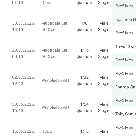
01:10
Open
финала
Single
Якуб Мен
Брэндон 
30.07.2026,
Mubadala Citi
1/8
Male
18:10
DC Open
финала
Single
Якуб Мен
Trevor Sva
29.07.2026,
Mubadala Citi
1/16
Male
00:10
DC Open
финала
Single
Якуб Мен
Якуб Мен
02.07.2026,
1/32
Male
Wimbledon ATP
19:40
финала
Single
Григор Д
Якуб Мен
30.06.2026,
1/64
Male
Wimbledon ATP
16:40
финала
Single
Toby Samu
Якуб Мен
16.06.2026,
HSBC
1/16
Male