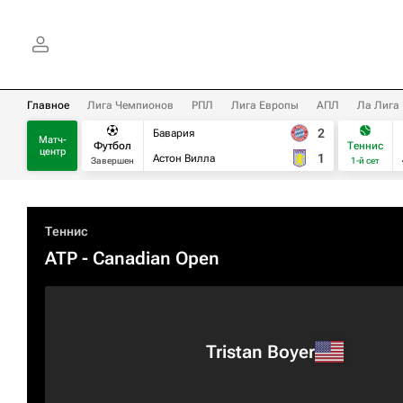
Главное
Лига Чемпионов
РПЛ
Лига Европы
АПЛ
Ла Лига
2
Бавария
Матч-
Футбол
Теннис
центр
1
Астон Вилла
Завершен
1-й сет
Теннис
ATP
- Canadian Open
Tristan Boyer