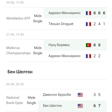
30.06, 13:05
6
6
6
Адриан Маннарино
Male
Wimbledon ATP
Single
2
4
1
Titouan Droguet
21.06, 13:40
6
6
Нуну Боржеш
Mallorca
Male
Championships
Single
2
2
Адриан Маннарино
Бен Шелтон
05.08, 20:20
3
5
Дженсон Бруксби
National
Male
Bank Open
Single
6
7
Бен Шелтон