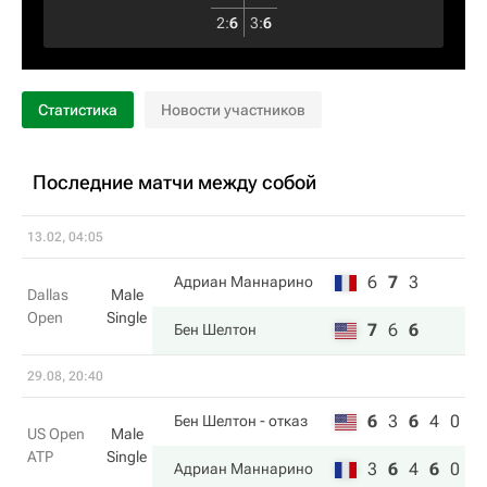
2
:
6
3
:
6
Статистика
Новости участников
Последние матчи между собой
13.02, 04:05
6
7
3
Адриан Маннарино
Dallas
Male
Open
Single
7
6
6
Бен Шелтон
29.08, 20:40
6
3
6
4
0
Бен Шелтон
- отказ
US Open
Male
ATP
Single
3
6
4
6
0
Адриан Маннарино