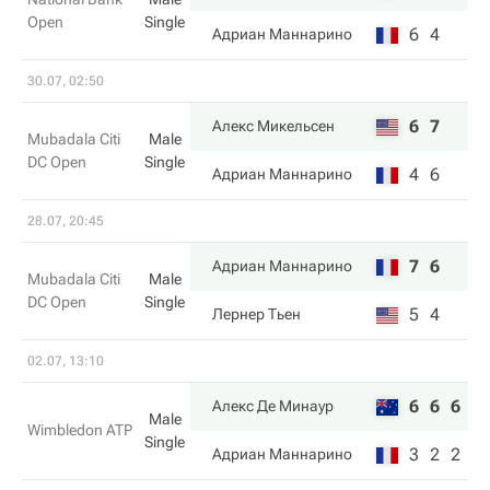
Open
Single
6
4
Адриан Маннарино
30.07, 02:50
6
7
Алекс Микельсен
Mubadala Citi
Male
DC Open
Single
4
6
Адриан Маннарино
28.07, 20:45
7
6
Адриан Маннарино
Mubadala Citi
Male
DC Open
Single
5
4
Лернер Тьен
02.07, 13:10
6
6
6
Алекс Де Минаур
Male
Wimbledon ATP
Single
3
2
2
Адриан Маннарино