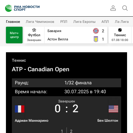
Главное
Лига Чемпионов
РПЛ
Лига Европы
АПЛ
Ла Лига
2
Бавария
Матч-
Футбол
Теннис
центр
1
Астон Вилла
Завершен
07.08 18:00
Теннис
ATP
- Canadian Open
Раунд:
1/32 финала
Время начала:
30.07.2025 в 19:40
Завершен
0
:
2
Адриан Маннарино
Бен Шелтон
1
2