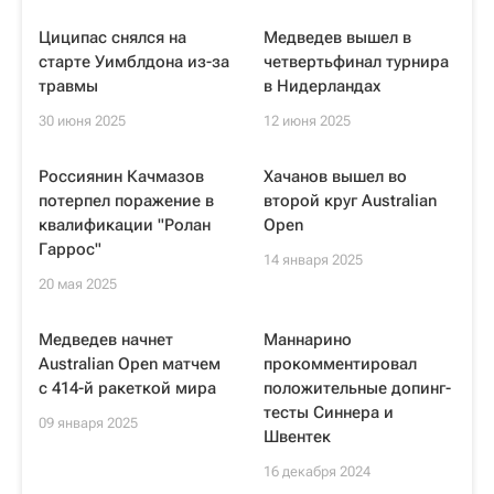
Циципас снялся на
Медведев вышел в
старте Уимблдона из-за
четвертьфинал турнира
травмы
в Нидерландах
30 июня 2025
12 июня 2025
Россиянин Качмазов
Хачанов вышел во
потерпел поражение в
второй круг Australian
квалификации "Ролан
Open
Гаррос"
14 января 2025
20 мая 2025
Медведев начнет
Маннарино
Australian Open матчем
прокомментировал
с 414-й ракеткой мира
положительные допинг-
тесты Синнера и
09 января 2025
Швентек
16 декабря 2024