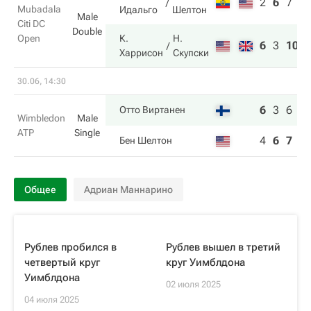
2
6
7
Mubadala
Идальго
Шелтон
Male
Citi DC
Double
Open
К.
Н.
6
3
10
Харрисон
Скупски
30.06, 14:30
6
3
6
Отто Виртанен
Wimbledon
Male
ATP
Single
4
6
7
Бен Шелтон
Общее
Адриан Маннарино
Рублев пробился в
Рублев вышел в третий
четвертый круг
круг Уимблдона
Уимблдона
02 июля 2025
04 июля 2025