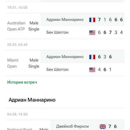
19.01, 10:05
7
1
6
6
6
Адриан Маннарино
Australian
Male
Open ATP
Single
6
6
7
3
4
Бен Шелтон
26.03, 04:45
6
3
6
Адриан Маннарино
Miami
Male
Open
Single
4
6
1
Бен Шелтон
История встреч
Адриан Маннарино
04.08, 19:50
7
6
Джейкоб Фирнли
National Bank
Male