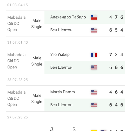
01.08, 04:15
4
7
6
Алехандро Табило
Mubadala
Male
Citi DC
Single
Open
6
5
4
Бен Шелтон
31.07, 01:40
7
3
4
Уго Умбер
Mubadala
Male
Citi DC
Single
Open
6
6
6
Бен Шелтон
28.07, 23:25
4
6
4
Martin Damm
Mubadala
Male
Citi DC
Single
Open
6
4
6
Бен Шелтон
27.07, 23:25
Д.
Б.