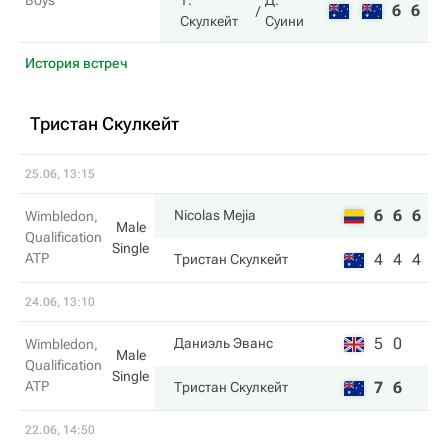
Boys
Т.
Д.
6
6
Скулкейт
Суини
История встреч
Тристан Скулкейт
25.06, 13:15
6
6
6
Nicolas Mejia
Wimbledon,
Male
Qualification
Single
ATP
4
4
4
Тристан Скулкейт
24.06, 13:10
5
0
Даниэль Эванс
Wimbledon,
Male
Qualification
Single
ATP
7
6
Тристан Скулкейт
22.06, 14:50