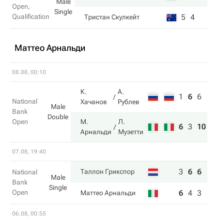
Male
Open,
Single
Qualification
5
4
Тристан Скулкейт
Маттео Арнальди
08.08, 00:10
К.
А.
1
6
6
National
Хачанов
Рублев
Male
Bank
Double
Open
М.
Л.
6
3
10
Арнальди
Музетти
07.08, 19:40
3
6
6
Таллон Грикспор
National
Male
Bank
Single
Open
6
4
3
Маттео Арнальди
06.08, 00:55