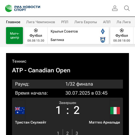
Главное
Лига Чемпионов
РПЛ
Лига Европы
АПЛ
Ла Лига
Крылья Советов
Матч-
Футбол
Футбол
центр
Балтика
08.08 15:30
08.08 18:00
Теннис
ATP
- Canadian Open
Раунд:
1/32 финала
Время начала:
30.07.2025 в 03:45
Завершен
1
:
2
Тристан Скулкейт
Маттео Арнальди
1
2
3