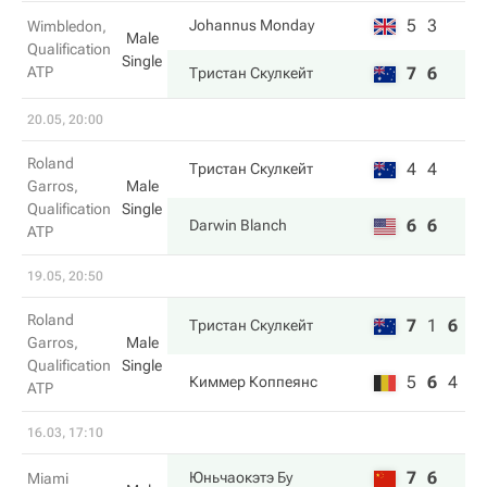
5
3
Johannus Monday
Wimbledon,
Male
Qualification
Single
ATP
7
6
Тристан Скулкейт
20.05, 20:00
Roland
4
4
Тристан Скулкейт
Garros,
Male
Qualification
Single
6
6
Darwin Blanch
ATP
19.05, 20:50
Roland
7
1
6
Тристан Скулкейт
Garros,
Male
Qualification
Single
5
6
4
Киммер Коппеянс
ATP
16.03, 17:10
7
6
Юньчаокэтэ Бу
Miami