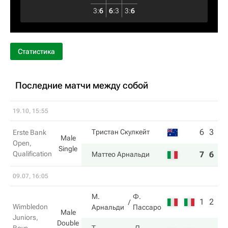
3
:
6
6
:
3
3
:
6
Статистика
Последние матчи между собой
19.10, 15:55
6
3
Тристан Скулкейт
Erste Bank
Male
Open,
Single
Qualification
7
6
Маттео Арнальди
09.07, 16:05
М.
Ф.
1
2
Wimbledon
Арнальди
Пассаро
Male
Juniors,
Double