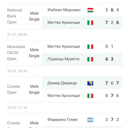
5
6
4
Фабиан Марожан
National
Male
Bank
Single
Open
7
2
6
Маттео Арнальди
27.07, 20:50
0
1
Маттео Арнальди
Mubadala
Male
Citi DC
Single
Open
6
3
Лоренцо Музетти
16.07, 19:10
7
6
7
Дамир Джумхур
Croatia
Male
Open
Single
6
7
6
Маттео Арнальди
15.07, 17:10
3
7
3
Федерико Гомес
Croatia
Male