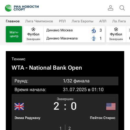
Главное
Лига Чемпионов
РПЛ
Лига Европы
АПЛ
Ла Лига
3
Динамо Москва
Матч-
Футбол
Футбол
центр
1
Динамо Махачкала
Завершен
Завершен
Теннис
WTA
- National Bank Open
Раунд:
1/32 финала
Время начала:
31.07.2025 в 01:10
Завершен
2
:
0
Эмма Радукану
Пейтон Стирнс
1
2