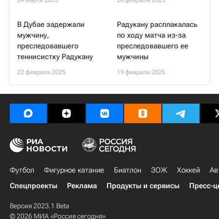
В Дубае задержали
Радукану расплакалась
мужчину,
по ходу матча из-за
преследовавшего
преследовавшего ее
теннисистку Радукану
мужчины
22 февраля 2025
19 февраля 2025
Футбол
Фигурное катание
Биатлон
ЗОЖ
Хоккей
Ав
Спецпроекты
Реклама
Продукты и сервисы
Пресс-ц
Версия 2023.1 Beta
© 2026 МИА «Россия сегодня»