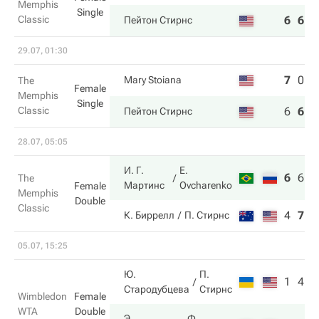
Memphis
Single
Classic
6
6
Пейтон Стирнс
29.07, 01:30
7
0
4
Mary Stoiana
The
Female
Memphis
Single
Classic
6
6
6
Пейтон Стирнс
28.07, 05:05
И. Г.
E.
6
6
1
The
Мартинс
Ovcharenko
Female
Memphis
Double
Classic
4
7
9
К. Биррелл
П. Стирнс
05.07, 15:25
Ю.
П.
1
4
Стародубцева
Стирнс
Wimbledon
Female
WTA
Double
Э.
Ф.