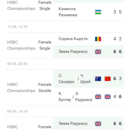
HSBC
Female
Championships
Single
Камилла
3
5
Рахимова
12.06, 15:35
4
2
Сорана Кырстя
HSBC
Female
Championships
Single
6
6
Эмма Радукану
09.06, 20:45
С.
Ч.
6
3
10
Сандерс
Шуай
HSBC
Female
Championships
Double
К.
Э.
4
6
5
Бултер
Радукану
09.06, 14:10
6
6
Эмма Радукану
HSBC
Female