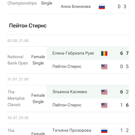
Championships
Single
0
3
Анна Блинкова
Пейтон Стирнс
03.08, 21:00
6
7
Елена-Габриэла Рузе
National
Female
Bank Open
Single
0
5
Пейтон Стирнс
31.07, 21:00
6
2
6
Эльвина Калиева
The
Female
Memphis
Single
Classic
1
6
3
Пейтон Стирнс
30.07, 23:35
1
2
Татьяна Прозорова
The
Female