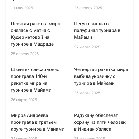
11 мая 2025
25 апреля 2025
Девятая ракетка мира
Пегула вышла в
снялась с матча с
полуфинал турнира в
Кудерметовой на
Майами
турнире в Мадриде
27 марта 2025
25 апреля 2025
Швёнтек сенсационно
Четвертая ракетка мира
проиграла 140-й
выбила украинку с
ракетке мира на
турнира в Майами
турнире в Майами
25 марта 2025
26 марта 2025
Мирра Андреева
Радукану обеспечат
проиграла в третьем
охрану из пяти человек
круге турнира в Майами
в Индиан-Уэллсе
24 марта 2025
26 февраля 2025