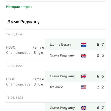
История встреч
Эмма Радукану
14.06, 15:40
6
7
Донна Векич
HSBC
Female
Championships
Single
0
6
Эмма Радукану
13.06, 19:20
6
6
Эмма Радукану
HSBC
Female
Championships
Single
2
2
Iva Jovic
13.06, 14:35
6
7
Эмма Радукану