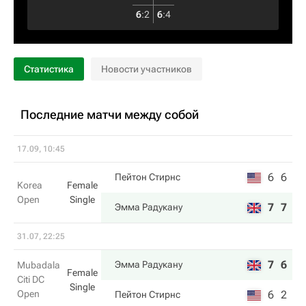
6
:
2
6
:
4
Статистика
Новости участников
Последние матчи между собой
17.09, 10:45
6
6
Пейтон Стирнс
Korea
Female
Open
Single
7
7
Эмма Радукану
31.07, 22:25
7
6
Эмма Радукану
Mubadala
Female
Citi DC
Single
Open
6
2
Пейтон Стирнс