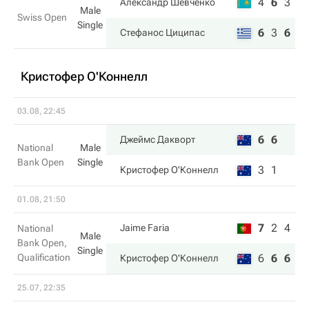
4
6
3
Александр Шевченко
Male
Swiss Open
Single
6
3
6
Стефанос Циципас
Кристофер О'Коннелл
03.08, 22:45
6
6
Джеймс Дакворт
National
Male
Bank Open
Single
3
1
Кристофер О'Коннелл
01.08, 21:50
7
2
4
Jaime Faria
National
Male
Bank Open,
Single
Qualification
6
6
6
Кристофер О'Коннелл
25.07, 22:35