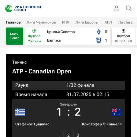
Главное
Лига Чемпионов
РПЛ
Лига Европы
АПЛ
Ла Лига
0
Крылья Советов
Матч-
Футбол
Футбол
центр
1
Балтика
2-й тайм
08.08 18:00
Теннис
ATP
- Canadian Open
Раунд:
1/32 финала
Время начала:
31.07.2025 в 02:15
Завершен
1
:
2
Стефанос Циципас
Кристофер О'Коннелл
1
2
3