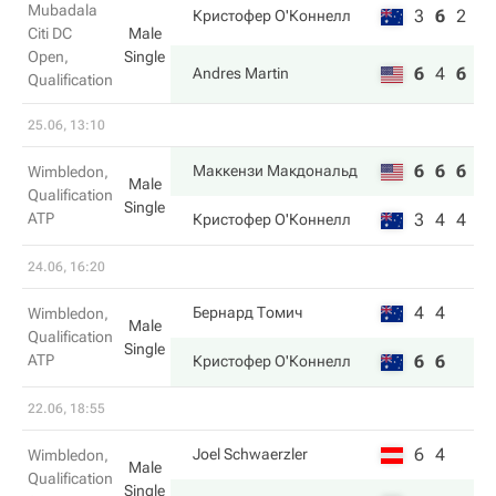
Mubadala
3
6
2
Кристофер О'Коннелл
Citi DC
Male
Open,
Single
6
4
6
Andres Martin
Qualification
25.06, 13:10
6
6
6
Маккензи Макдональд
Wimbledon,
Male
Qualification
Single
ATP
3
4
4
Кристофер О'Коннелл
24.06, 16:20
4
4
Бернард Томич
Wimbledon,
Male
Qualification
Single
ATP
6
6
Кристофер О'Коннелл
22.06, 18:55
6
4
Joel Schwaerzler
Wimbledon,
Male
Qualification
Single