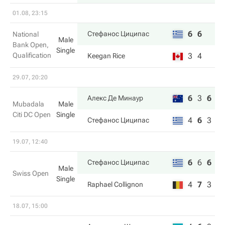
01.08, 23:15
6
6
Стефанос Циципас
National
Male
Bank Open,
Single
Qualification
3
4
Keegan Rice
29.07, 20:20
6
3
6
Алекс Де Минаур
Mubadala
Male
Citi DC Open
Single
4
6
3
Стефанос Циципас
19.07, 12:40
6
6
6
Стефанос Циципас
Male
Swiss Open
Single
4
7
3
Raphael Collignon
18.07, 15:00