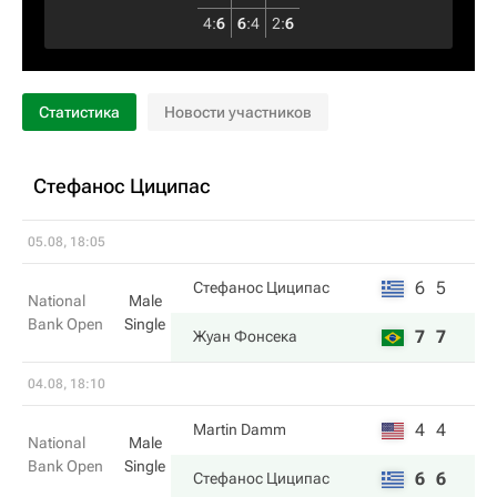
4
:
6
6
:
4
2
:
6
Статистика
Новости участников
Стефанос Циципас
05.08, 18:05
6
5
Стефанос Циципас
National
Male
Bank Open
Single
7
7
Жуан Фонсека
04.08, 18:10
4
4
Martin Damm
National
Male
Bank Open
Single
6
6
Стефанос Циципас