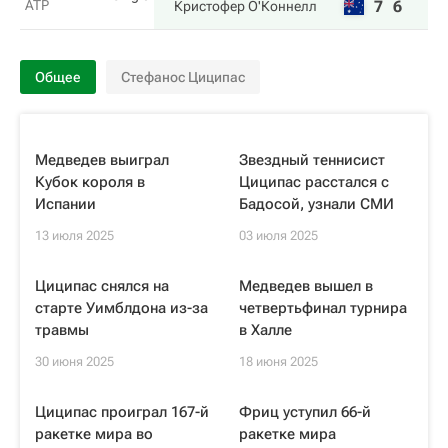
ATP
7
6
Кристофер О'Коннелл
Общее
Стефанос Циципас
Медведев выиграл
Звездный теннисист
Кубок короля в
Циципас расстался с
Испании
Бадосой, узнали СМИ
13 июля 2025
03 июля 2025
Циципас снялся на
Медведев вышел в
старте Уимблдона из-за
четвертьфинал турнира
травмы
в Халле
30 июня 2025
18 июня 2025
Циципас проиграл 167-й
Фриц уступил 66-й
ракетке мира во
ракетке мира