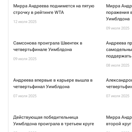
Мирра Андреева поднимется на пятую
Мирра Андр
строчку в рейтинге WTA
поражения 
Уимблдона
12 июля 2025
09 июля 2025
Самсонова проиграла Швентек в
Андреева пр
четвертьфинале Уимблдона
самодельный
поддержать
09 июля 2025
08 июля 2025
Андреева впервые в карьере вышла в
Александров
четвертьфинал Уимблдона
четвертьфи
07 июля 2025
07 июля 2025
Действующая победительница
Мирра Андр
Уимблдона проиграла в третьем круге
второй кру