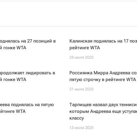
однялась на 27 позиций в
Калинская поднялась на 17 по
й гонке WTA
рейтинге WTA
28 июля 2025
продолжает лидировать в
Россиянка Мирра Андреева со
й гонке WTA
пятую строчку в рейтинге WTA
21 июля 2025
ева поднялась на пятую
Тарпищев назвал двух тенниси
ейтинге WTA
которым Андреева еще уступа
классу
13 июля 2025