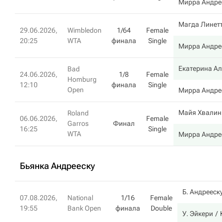
Мирра Андре
Магда Линет
29.06.2026,
Wimbledon
1/64
Female
20:25
WTA
финала
Single
Мирра Андре
Екатерина А
Bad
24.06.2026,
1/8
Female
Homburg
12:10
финала
Single
Open
Мирра Андре
Майя Хвалин
Roland
06.06.2026,
Female
Garros
Финал
16:25
Single
WTA
Мирра Андре
Бьянка Андрееску
Б. Андрееск
07.08.2026,
National
1/16
Female
19:55
Bank Open
финала
Double
У. Эйкери