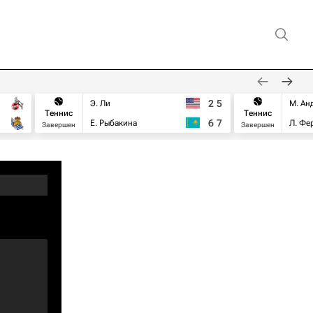
2
5
Э. Ли
М. Ан
Теннис
Теннис
6
7
Е. Рыбакина
Л. Фе
Завершен
Завершен