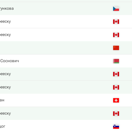
тункова
ееску
ееску
 Соснович
ееску
ееску
ан
ееску
цог