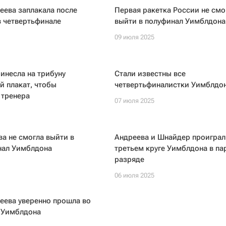
еева заплакала после
Первая ракетка России не смо
в четвертьфинале
выйти в полуфинал Уимблдона
09 июля 2025
инесла на трибуну
Стали известны все
 плакат, чтобы
четвертьфиналистки Уимблдон
 тренера
07 июля 2025
а не смогла выйти в
Андреева и Шнайдер проиграл
нал Уимблдона
третьем круге Уимблдона в па
разряде
06 июля 2025
еева уверенно прошла во
г Уимблдона