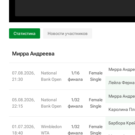
Статистика
Новости участников
Мирра Андреева
Мирра Андре
07.08.2026,
National
1/16
Female
21:30
Bank Open
финала
Single
Лейла Ферна
Мирра Андре
05.08.2026,
National
1/32
Female
22:15
Bank Open
финала
Single
Каролина Пл
Барбора Кре
01.07.2026,
Wimbledon
1/32
Female
18:40
WTA
финала
Single