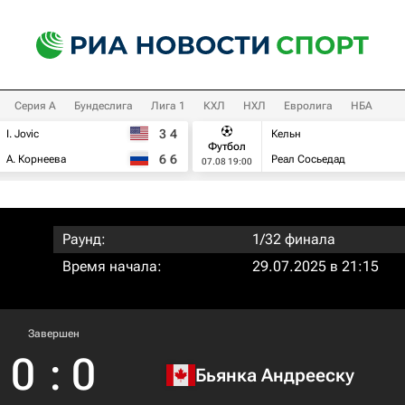
Серия А
Бундеслига
Лига 1
КХЛ
НХЛ
Евролига
НБА
3
4
I. Jovic
Кельн
Футбол
6
6
А. Корнеева
Реал Сосьедад
07.08 19:00
Раунд:
1/32 финала
Время начала:
29.07.2025 в 21:15
Завершен
0
:
0
Бьянка Андрееску