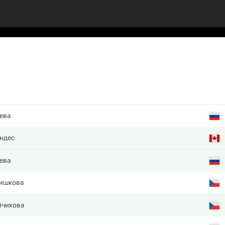
ева
ндес
ева
ишкова
йчикова