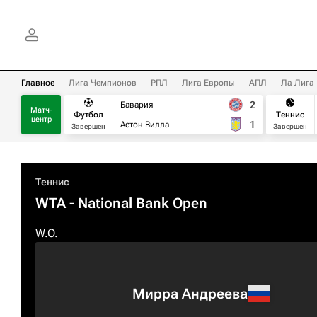
Главное
Лига Чемпионов
РПЛ
Лига Европы
АПЛ
Ла Лига
2
Бавария
Матч-
Футбол
Теннис
центр
1
Астон Вилла
Завершен
Завершен
Теннис
WTA
- National Bank Open
W.O.
Мирра Андреева