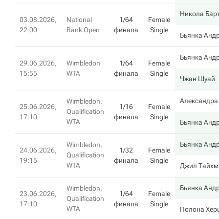
Никола Бар
03.08.2026,
National
1/64
Female
22:00
Bank Open
финала
Single
Бьянка Андр
Бьянка Андр
29.06.2026,
Wimbledon
1/64
Female
15:55
WTA
финала
Single
Чжан Шуай
Александра
Wimbledon,
25.06.2026,
1/16
Female
Qualification
17:10
финала
Single
WTA
Бьянка Андр
Бьянка Андр
Wimbledon,
24.06.2026,
1/32
Female
Qualification
19:15
финала
Single
WTA
Джил Тайхм
Бьянка Андр
Wimbledon,
23.06.2026,
1/64
Female
Qualification
17:10
финала
Single
WTA
Полона Хер