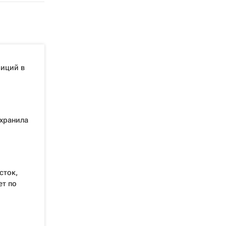
зиций в
хранила
сток,
ет по