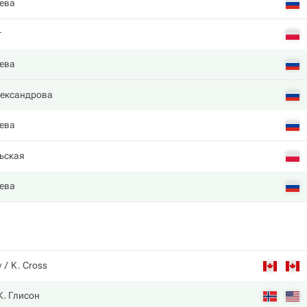
ева
т
ева
лександрова
ева
ьская
ева
у
K. Cross
К. Глисон