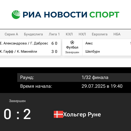
Серия А
Бундеслига
Лига 1
КХЛ
НХЛ
Евролига
НБА
6
0
Е. Александрова
Г. Дабровски
Аякс
Футбол
3
0
К. Гауфф
К. Макнейли
Шелбурн
Завершен
Раунд:
1/32 финала
Время начала:
29.07.2025 в 19:40
Завершен
0
:
2
Хольгер Руне