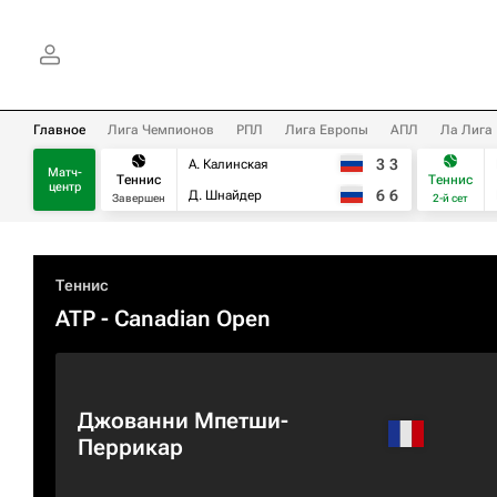
Главное
Лига Чемпионов
РПЛ
Лига Европы
АПЛ
Ла Лига
3
3
А. Калинская
Матч-
Теннис
Теннис
центр
6
6
Д. Шнайдер
Завершен
2-й сет
Теннис
ATP
- Canadian Open
Джованни Мпетши-
Перрикар