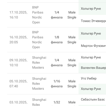
BNP
Хольгер Руне
17.10.2025,
Paribas
1/4
Male
16:10
Nordic
финала
Single
Томас Этчеверр
Open
BNP
Хольгер Руне
16.10.2025,
Paribas
1/8
Male
20:05
Nordic
финала
Single
Мартон Фучови
Open
Хольгер Руне
Shanghai
09.10.2025,
1/4
Male
Rolex
10:10
финала
Single
Masters
Валентен Ваше
Уго Умбер
Shanghai
05.10.2025,
1/16
Male
Rolex
07:40
финала
Single
Masters
Хольгер Руне
Себастьян Баэс
Shanghai
03.10.2025,
1/32
Male
Rolex