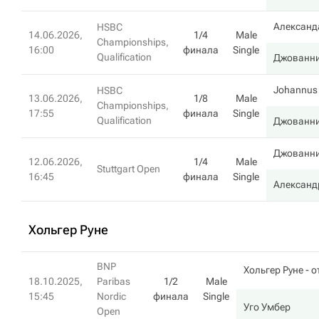
Александ
HSBC
14.06.2026,
1/4
Male
Championships,
16:00
финала
Single
Qualification
Джованни
Johannus
HSBC
13.06.2026,
1/8
Male
Championships,
17:55
финала
Single
Qualification
Джованни
Джованни
12.06.2026,
1/4
Male
Stuttgart Open
16:45
финала
Single
Александ
Хольгер Руне
BNP
Хольгер Руне
- о
18.10.2025,
Paribas
1/2
Male
15:45
Nordic
финала
Single
Уго Умбер
Open