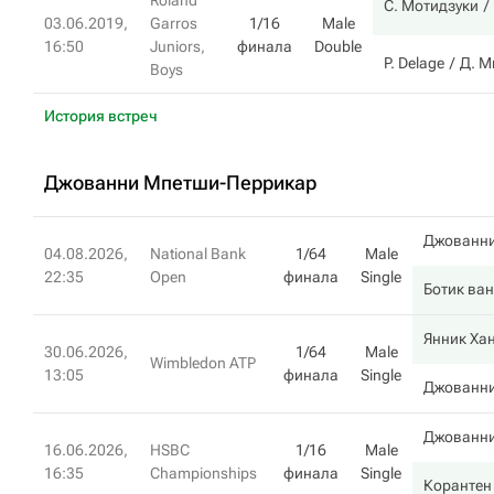
Roland
С. Мотидзуки
03.06.2019,
Garros
1/16
Male
16:50
Juniors,
финала
Double
P. Delage
Д. М
Boys
История встреч
Джованни Мпетши-Перрикар
Джованни
04.08.2026,
National Bank
1/64
Male
22:35
Open
финала
Single
Ботик ва
Янник Ха
30.06.2026,
1/64
Male
Wimbledon ATP
13:05
финала
Single
Джованни
Джованни
16.06.2026,
HSBC
1/16
Male
16:35
Championships
финала
Single
Корантен