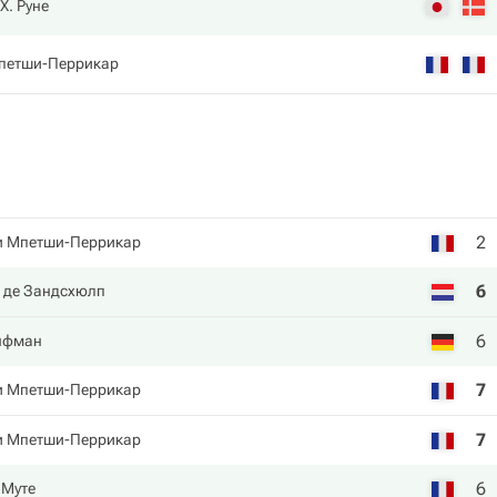
Х. Руне
петши-Перрикар
2
 Мпетши-Перрикар
6
н де Зандсхюлп
6
нфман
7
 Мпетши-Перрикар
7
 Мпетши-Перрикар
6
 Муте