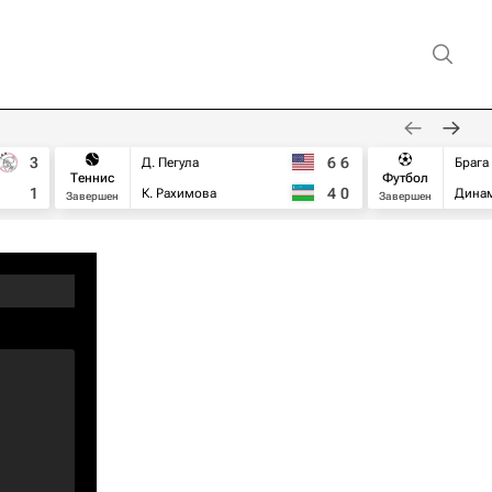
3
6
6
Д. Пегула
Брага
Теннис
Футбол
1
4
0
К. Рахимова
Дина
Завершен
Завершен