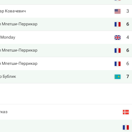
3
ар Ковачевич
6
 Мпетши-Перрикар
4
 Monday
6
 Мпетши-Перрикар
6
 Мпетши-Перрикар
7
р Бублик
тказ