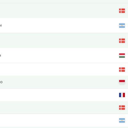
и
ч
ро