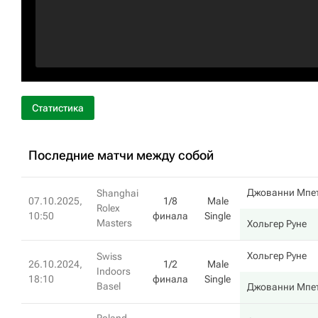
Статистика
Последние матчи между собой
Джованни Мпе
Shanghai
07.10.2025,
1/8
Male
Rolex
10:50
финала
Single
Masters
Хольгер Руне
Хольгер Руне
Swiss
26.10.2024,
1/2
Male
Indoors
18:10
финала
Single
Basel
Джованни Мпе