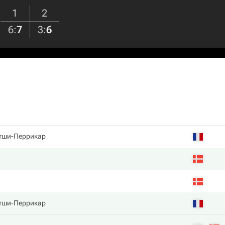
1
2
6
:
7
3
:
6
тши-Перрикар
тши-Перрикар