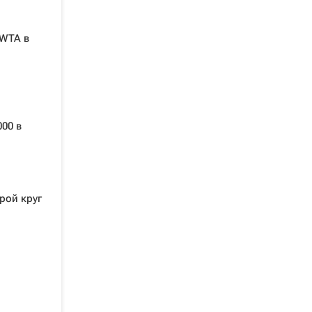
 WTA в
00 в
рой круг