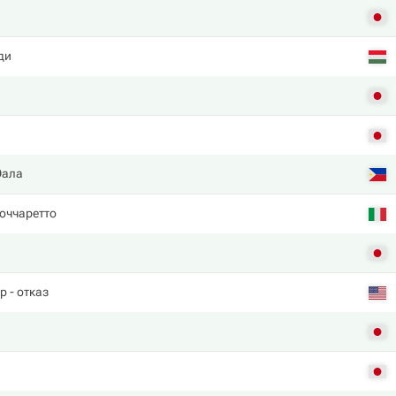
ди
Эала
оччаретто
р
- отказ