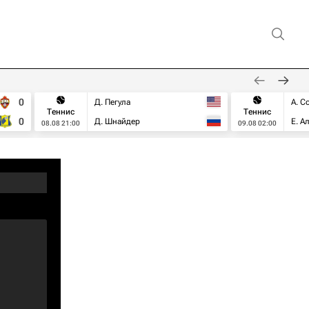
0
Д. Пегула
А. С
Теннис
Теннис
0
Д. Шнайдер
Е. А
08.08 21:00
09.08 02:00