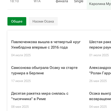
18:10
WTA
финала
Single
Каролина Му
Общее
Наоми Осака
Павлюченкова вышла в четвертый круг
Шестая раке
Уимблдона впервые с 2016 года
первом рау
04 июля 2025
01 июля 2025
Самсонова обыграла Осаку на старте
Александров
турнира в Берлине
"Ролан Гарр
17 июня 2025
26 мая 2025
Десятая ракетка мира снялась с
Осака выигр
"тысячника" в Риме
возвращени
08 мая 2025
04 мая 2025