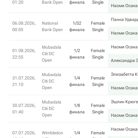
01:20
Bank Open
финала
Single
Наоми Осака
Панна Удвар
06.08.2026,
National
1/32
Female
00:05
Bank Open
финала
Single
Наоми Осака
Наоми Осака
Mubadala
01.08.2026,
1/2
Female
Citi DC
22:55
финала
Single
Open
Александра 
Элизабетта К
Mubadala
31.07.2026,
1/4
Female
Citi DC
21:10
финала
Single
Open
Наоми Осака
Эшлин Крюге
Mubadala
30.07.2026,
1/8
Female
Citi DC
01:40
финала
Single
Open
Наоми Осака
Наоми Осака
07.07.2026,
Wimbledon
1/4
Female