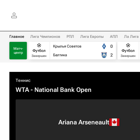
Главное
Лига Чемпионов
РПЛ
Лига Европы
АПЛ
Ла Лига
0
Крылья Советов
Матч-
Футбол
Футбол
центр
2
Балтика
Завершен
Завершен
Теннис
WTA
- National Bank Open
Ariana Arseneault