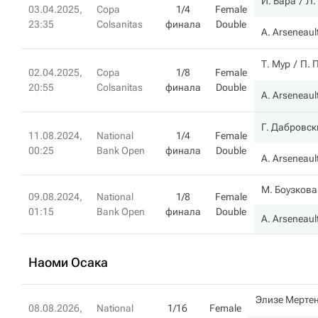
И. Бара
Л.
03.04.2025,
Copa
1/4
Female
23:35
Colsanitas
финала
Double
A. Arseneaul
Т. Мур
П. 
02.04.2025,
Copa
1/8
Female
20:55
Colsanitas
финала
Double
A. Arseneaul
Г. Дабровск
11.08.2024,
National
1/4
Female
00:25
Bank Open
финала
Double
A. Arseneaul
М. Боузкова
09.08.2024,
National
1/8
Female
01:15
Bank Open
финала
Double
A. Arseneaul
Наоми Осака
Элизе Мерте
08.08.2026,
National
1/16
Female