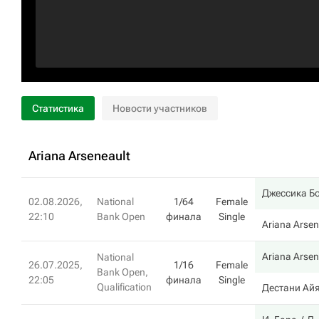
Статистика
Новости участников
Ariana Arseneault
Джессика Б
02.08.2026,
National
1/64
Female
22:10
Bank Open
финала
Single
Ariana Arsen
Ariana Arsen
National
26.07.2025,
1/16
Female
Bank Open,
22:05
финала
Single
Qualification
Дестани Ай