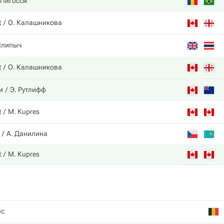
 Пигосси
t
О. Калашникова
Плипыч
t
О. Калашникова
и
Э. Рутлифф
t
M. Kupres
А. Данилина
t
M. Kupres
нс