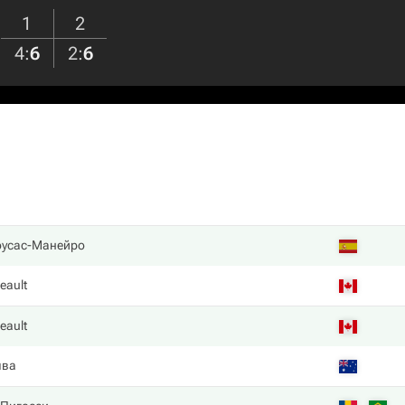
1
2
4
:
6
2
:
6
оусас-Манейро
eault
eault
ява