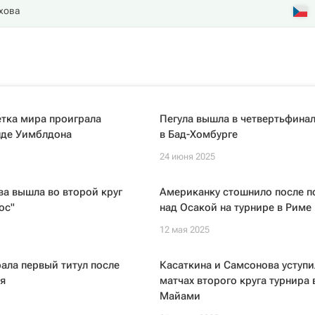
хова
тка мира проиграла
Пегула вышла в четвертьфинал
нде Уимблдона
в Бад-Хомбурге
24 июня 2025
а вышла во второй круг
Американку стошнило после 
ос"
над Осакой на турнире в Риме
12 мая 2025
ала первый титул после
Касаткина и Самсонова уступи
я
матчах второго круга турнира 
Майами