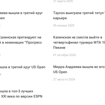
21 марта 2025
ева вышла в третий круг
Таусон выиграла третий титул
pen
карьере
5
05 января 2025
алинская претендуют на
Калинская не смогла выйти в
 в номинации "Прогресс
четвертьфинал турнира WTA 10
Пекине
4
01 октября 2024
Мирра Андреева вышла во вто
шла в третий круг US Open
US Open
4
27 августа 2024
шла в топ-3 лучших
 XXI века по версии ESPN