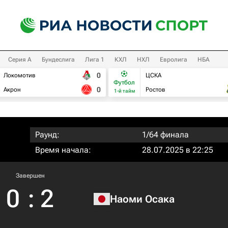
Серия А
Бундеслига
Лига 1
КХЛ
НХЛ
Евролига
НБА
0
Локомотив
ЦСКА
Футбол
0
Акрон
Ростов
1-й тайм
Раунд:
1/64 финала
Время начала:
28.07.2025 в 22:25
Завершен
0
:
2
Наоми Осака