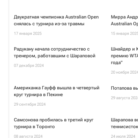
Двукратная чемпионка Australian Open
Мирра Андре
снялась с турнира из-за травмы
Australian O
17 января 2025
15 января 202
Радукану начала сотрудничество с
Шнайдер и К
тренером, работавшим с Шараповой
премию WTA
года"
07 декабря 2024
20 ноября 202
Американка Гауфф вышла в четвертый
Потапова вы
круг турнира в Пекине
29 августа 202
29 сентября 2024
Самсонова пробилась в третий круг
Шарапова во
турнира в Торонто
теннисисток
08 августа 2024
24 июля 2024