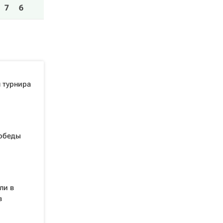
7
6
 турнира
победы
ли в
в