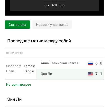
6
:
7
6
:
0
3
:
6
Статистика
Новости участников
Последние матчи между собой
01.02, 09:10
6
0
Анна Калинская
- отказ
Singapore
Female
Open
Single
7
1
Энн Ли
История встреч
Энн Ли