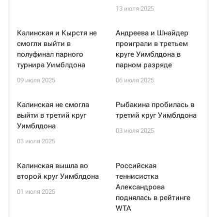
13 июля 2025
Калинская и Кырстя не
Андреева и Шнайдер
смогли выйти в
проиграли в третьем
полуфинал парного
круге Уимблдона в
турнира Уимблдона
парном разряде
09 июля 2025
06 июля 2025
Калинская не смогла
Рыбакина пробилась в
выйти в третий круг
третий круг Уимблдона
Уимблдона
03 июля 2025
03 июля 2025
Калинская вышла во
Российская
второй круг Уимблдона
теннисистка
Александрова
01 июля 2025
поднялась в рейтинге
WTA