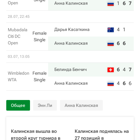
Open
1
6
7
Анна Калинская
28.07, 22:45
4
1
Дарья Касаткина
Mubadala
Female
Citi DC
Single
Open
6
6
Анна Калинская
03.07, 13:05
6
4
7
Белинда Бенчич
Wimbledon
Female
WTA
Single
4
6
6
Анна Калинская
Общее
Энн Ли
Анна Калинская
Калинская вышла во
Калинская поднялась на
второй круг турнира в
27 позиций в