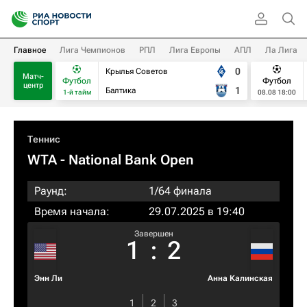
Главное
Лига Чемпионов
РПЛ
Лига Европы
АПЛ
Ла Лига
0
Крылья Советов
Матч-
Футбол
Футбол
центр
1
Балтика
1-й тайм
08.08 18:00
Теннис
WTA
- National Bank Open
Раунд:
1/64 финала
Время начала:
29.07.2025 в 19:40
Завершен
1
:
2
Энн Ли
Анна Калинская
1
2
3