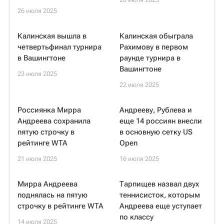
26 июля 2025
Калинская вышла в
Калинская обыграла
четвертьфинал турнира
Рахимову в первом
в Вашингтоне
раунде турнира в
Вашингтоне
23 июля 2025
22 июля 2025
Россиянка Мирра
Андрееву, Рублева и
Андреева сохранила
еще 14 россиян внесли
пятую строчку в
в основную сетку US
рейтинге WTA
Open
21 июля 2025
16 июля 2025
Мирра Андреева
Тарпищев назвал двух
поднялась на пятую
теннисисток, которым
строчку в рейтинге WTA
Андреева еще уступает
по классу
14 июля 2025