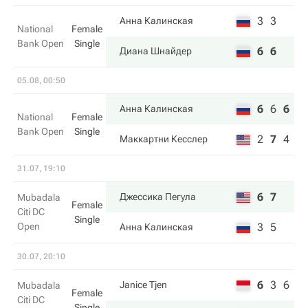
3
3
Анна Калинская
National
Female
Bank Open
Single
6
6
Диана Шнайдер
05.08, 00:50
6
6
6
Анна Калинская
National
Female
Bank Open
Single
2
7
4
Маккартни Кесслер
31.07, 19:10
6
7
Джессика Пегула
Mubadala
Female
Citi DC
Single
Open
3
5
Анна Калинская
30.07, 20:10
6
3
6
Janice Tjen
Mubadala
Female
Citi DC
Single