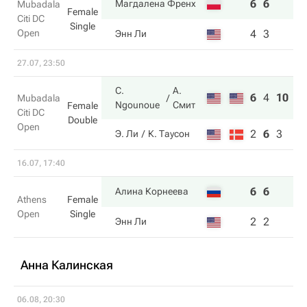
6
6
Магдалена Френх
Mubadala
Female
Citi DC
Single
Open
4
3
Энн Ли
27.07, 23:50
C.
А.
6
4
10
Mubadala
Ngounoue
Смит
Female
Citi DC
Double
Open
2
6
3
Э. Ли
К. Таусон
16.07, 17:40
6
6
Алина Корнеева
Athens
Female
Open
Single
2
2
Энн Ли
Анна Калинская
06.08, 20:30