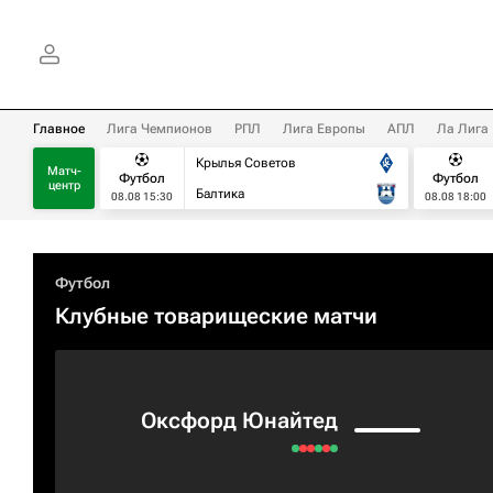
Главное
Лига Чемпионов
РПЛ
Лига Европы
АПЛ
Ла Лига
Крылья Советов
Матч-
Футбол
Футбол
центр
Балтика
08.08 15:30
08.08 18:00
Футбол
Клубные товарищеские матчи
Оксфорд Юнайтед