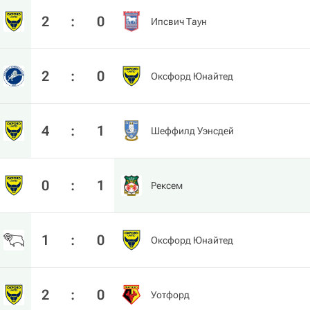
2
:
0
Ипсвич Таун
2
:
0
Оксфорд Юнайтед
4
:
1
Шеффилд Уэнсдей
0
:
1
Рексем
1
:
0
Оксфорд Юнайтед
2
:
0
Уотфорд