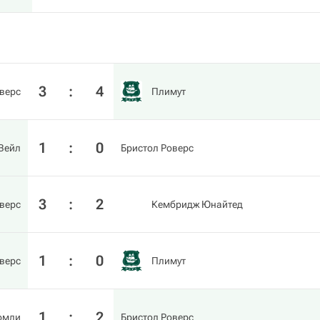
3
:
4
верс
Плимут
1
:
0
Вейл
Бристол Роверс
3
:
2
верс
Кембридж Юнайтед
1
:
0
верс
Плимут
1
:
2
омли
Бристол Роверс