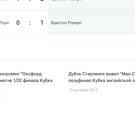
0
:
1
Таун
Бристол Роверс
разгромил "Оксфорд
Дубль Стерлинга вывел "Ман С
матче 1/32 финала Кубка
полуфинал Кубка английской л
19 декабря 2019
3