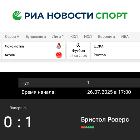
Серия А
Бундеслига
Лига 1
КХЛ
НХЛ
Евролига
НБА
Локомотив
ЦСКА
Футбол
Акрон
Ростов
08.08 20:30
Тур:
1
Время начала:
26.07.2025 в 17:00
Завершен
0
:
1
Бристол Роверс