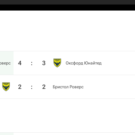
4
:
3
оверс
Оксфорд Юнайтед
2
:
2
Бристол Роверс