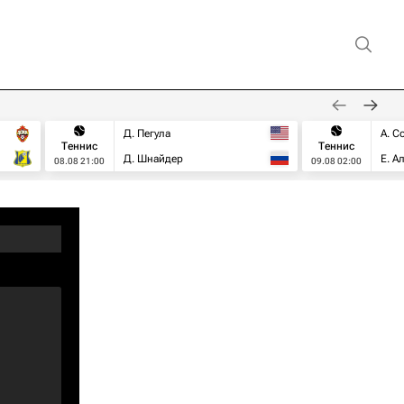
Д. Пегула
А. С
Теннис
Теннис
Д. Шнайдер
Е. А
08.08 21:00
09.08 02:00