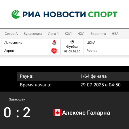
Серия А
Бундеслига
Лига 1
КХЛ
НХЛ
Евролига
НБА
Локомотив
ЦСКА
Футбол
Акрон
Ростов
08.08 20:30
Раунд:
1/64 финала
Время начала:
29.07.2025 в 04:50
Завершен
0
:
2
Алексис Галарна