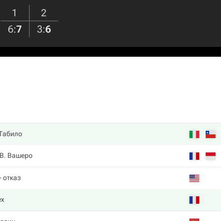
1
2
6
:
7
3
:
6
 Табило
В. Вашеро
- отказ
ех