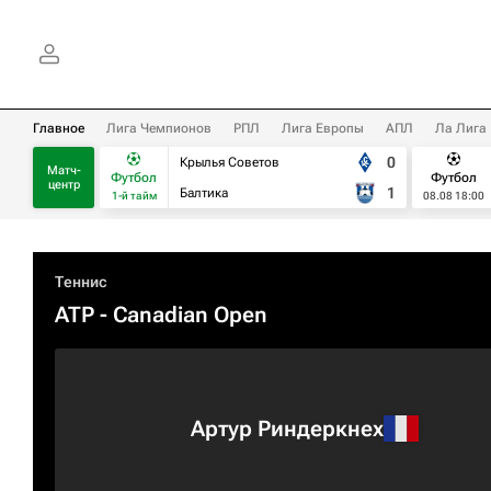
Главное
Лига Чемпионов
РПЛ
Лига Европы
АПЛ
Ла Лига
0
Крылья Советов
Матч-
Футбол
Футбол
центр
1
Балтика
1-й тайм
08.08 18:00
Теннис
ATP
- Canadian Open
Артур Риндеркнех