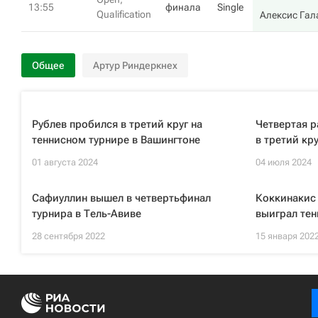
13:55
финала
Single
Qualification
Алексис Гал
Общее
Артур Риндеркнех
Рублев пробился в третий круг на
Четвертая р
теннисном турнире в Вашингтоне
в третий кр
01 августа 2024
04 июля 2024
Сафиуллин вышел в четвертьфинал
Коккинакис
турнира в Тель-Авиве
выиграл тен
28 сентября 2022
15 января 202