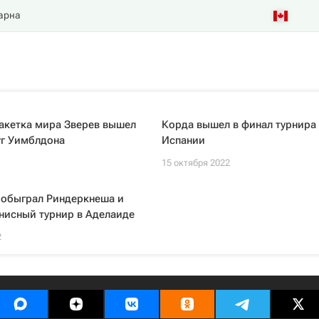
арна
акетка мира Зверев вышел
Корда вышел в финал турнира 
уг Уимблдона
Испании
15 октября 2022
 обыграл Риндеркнеша и
нисный турнир в Аделаиде
2