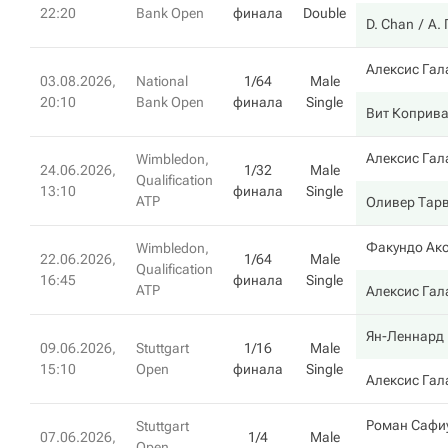
22:20
Bank Open
финала
Double
D. Chan
А.
Алексис Гал
03.08.2026,
National
1/64
Male
20:10
Bank Open
финала
Single
Вит Коприв
Алексис Гал
Wimbledon,
24.06.2026,
1/32
Male
Qualification
13:10
финала
Single
ATP
Оливер Тар
Факундо Ак
Wimbledon,
22.06.2026,
1/64
Male
Qualification
16:45
финала
Single
ATP
Алексис Гал
Ян-Леннард
09.06.2026,
Stuttgart
1/16
Male
15:10
Open
финала
Single
Алексис Гал
Роман Сафи
Stuttgart
07.06.2026,
1/4
Male
Open,