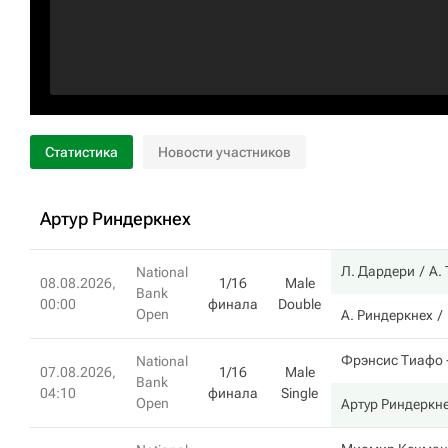
Статистика
Новости участников
Артур Риндеркнех
Л. Дардери
А.
National
08.08.2026,
1/16
Male
Bank
00:00
финала
Double
Open
А. Риндеркнех
Фрэнсис Тиафо
National
07.08.2026,
1/16
Male
Bank
04:10
финала
Single
Open
Артур Риндеркн