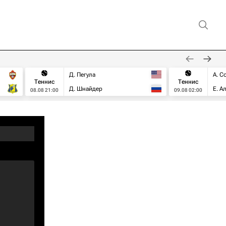
Д. Пегула
А. С
Теннис
Теннис
Д. Шнайдер
Е. А
08.08 21:00
09.08 02:00