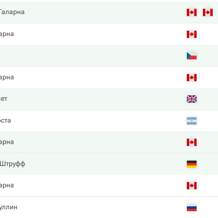
 Галарна
арна
а
арна
вет
оста
арна
 Штруфф
арна
уллин