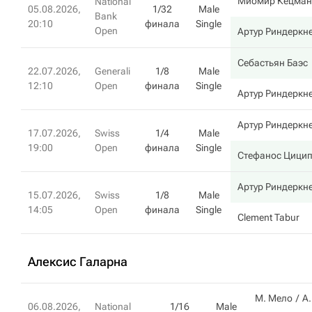
Миомир Кецман
National
05.08.2026,
1/32
Male
Bank
20:10
финала
Single
Open
Артур Риндеркн
Себастьян Баэс
22.07.2026,
Generali
1/8
Male
12:10
Open
финала
Single
Артур Риндеркн
Артур Риндеркн
17.07.2026,
Swiss
1/4
Male
19:00
Open
финала
Single
Стефанос Цици
Артур Риндеркн
15.07.2026,
Swiss
1/8
Male
14:05
Open
финала
Single
Clement Tabur
Алексис Галарна
М. Мело
А.
06.08.2026,
National
1/16
Male