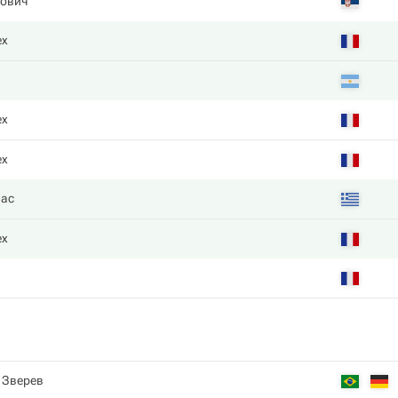
ович
ех
ех
ех
пас
ех
 Зверев