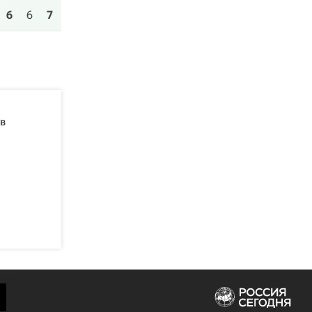
6
6
7
в