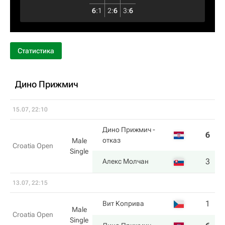
6
:
1
2
:
6
3
:
6
Статистика
Дино Прижмич
15.07, 22:10
Дино Прижмич
-
6
6
отказ
Male
Croatia Open
Single
3
7
Алекс Молчан
13.07, 22:15
1
3
Вит Коприва
Male
Croatia Open
Single