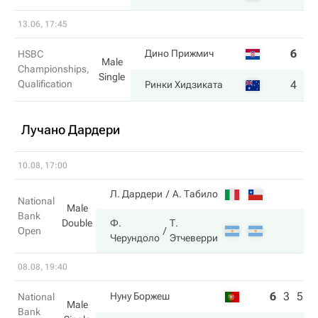
13.06, 17:45
6
4
Дино Прижмич
HSBC
Male
Championships,
Single
Qualification
4
6
Ринки Хидзиката
Лучано Дардери
10.08, 17:00
Л. Дардери
А. Табило
National
Male
Bank
Double
Ф.
Т.
Open
Черундоло
Этчеверри
08.08, 19:40
6
3
5
Нуну Боржеш
National
Male
Bank