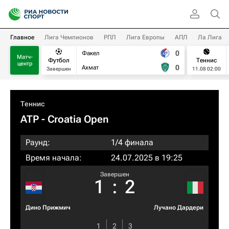
Главное
Лига Чемпионов
РПЛ
Лига Европы
АПЛ
Ла Лига
0
Факел
Матч-
Футбол
Теннис
центр
0
Ахмат
Завершен
11.08 02:00
Теннис
ATP
- Croatia Open
Раунд:
1/4 финала
Время начала:
24.07.2025 в 19:25
Завершен
1
:
2
Дино Прижмич
Лучано Дардери
1
2
3