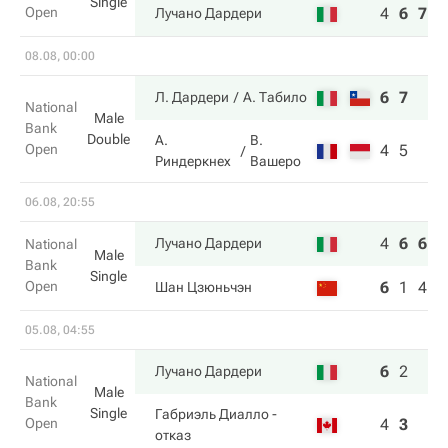
Single
Open
4
6
7
Лучано Дардери
08.08, 00:00
6
7
Л. Дардери
А. Табило
National
Male
Bank
Double
А.
В.
Open
4
5
Риндеркнех
Вашеро
06.08, 20:55
4
6
6
Лучано Дардери
National
Male
Bank
Single
Open
6
1
4
Шан Цзюньчэн
05.08, 04:55
6
2
Лучано Дардери
National
Male
Bank
Single
Габриэль Диалло
-
Open
4
3
отказ