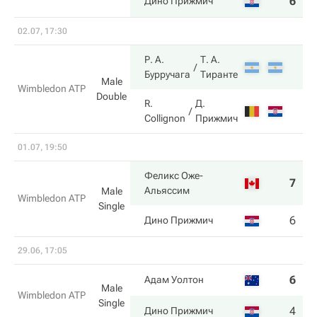
6
6
Дино Прижмич
02.07, 17:30
Р. А.
Т. А.
Бурручага
Тиранте
Male
Wimbledon ATP
Double
R.
Д.
Collignon
Прижмич
01.07, 19:50
Феликс Оже-
7
6
Альяссим
Male
Wimbledon ATP
Single
6
3
Дино Прижмич
29.06, 17:05
6
6
Адам Уолтон
Male
Wimbledon ATP
Single
4
7
Дино Прижмич