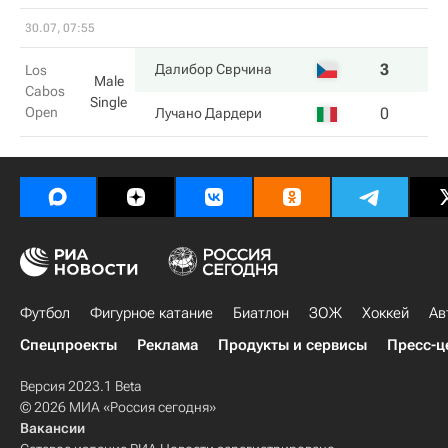
30.07, 07:55
3
Далибор Сврчина
Los
Male
Cabos
Single
Open
0
Лучано Дардери
Футбол
Фигурное катание
Биатлон
ЗОЖ
Хоккей
Ав
Спецпроекты
Реклама
Продукты и сервисы
Пресс-ц
Версия 2023.1 Beta
© 2026 МИА «Россия сегодня»
Вакансии