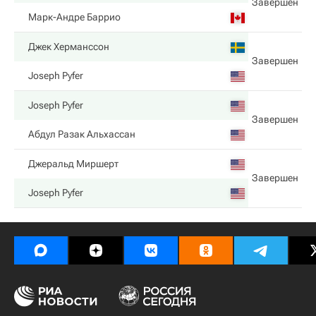
Завершен
Марк-Андре Баррио
Джек Херманссон
Завершен
Joseph Pyfer
Joseph Pyfer
Завершен
Абдул Разак Альхассан
Джеральд Миршерт
Завершен
Joseph Pyfer