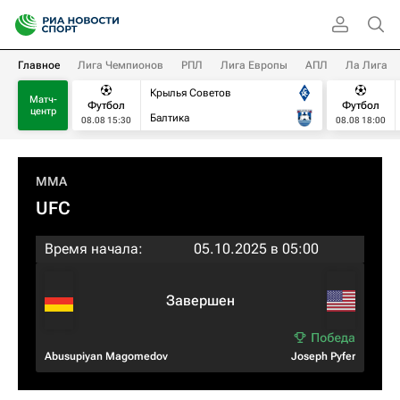
Главное
Лига Чемпионов
РПЛ
Лига Европы
АПЛ
Ла Лига
Крылья Советов
Матч-
Футбол
Футбол
центр
Балтика
08.08 15:30
08.08 18:00
MMA
UFC
Время начала:
05.10.2025 в 05:00
Завершен
Abusupiyan Magomedov
Joseph Pyfer