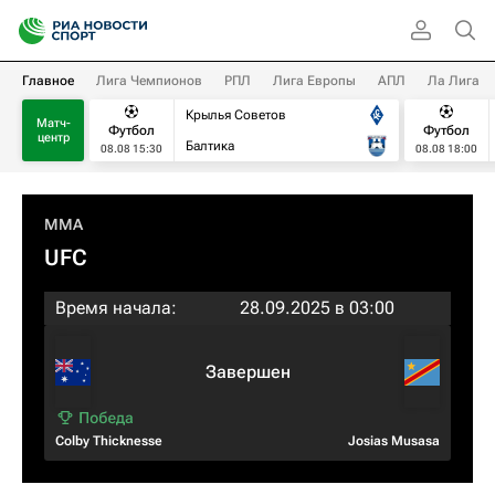
Главное
Лига Чемпионов
РПЛ
Лига Европы
АПЛ
Ла Лига
Крылья Советов
Матч-
Футбол
Футбол
центр
Балтика
08.08 15:30
08.08 18:00
MMA
UFC
Время начала:
28.09.2025 в 03:00
Завершен
Colby Thicknesse
Josias Musasa