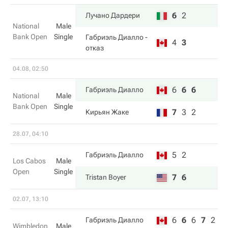
6
2
Лучано Дардери
National
Male
Bank Open
Single
Габриэль Диалло
-
4
3
отказ
04.08, 02:50
6
6
6
Габриэль Диалло
National
Male
Bank Open
Single
7
3
2
Кирьян Жаке
28.07, 04:10
5
2
Габриэль Диалло
Los Cabos
Male
Open
Single
7
6
Tristan Boyer
02.07, 13:10
6
6
6
7
2
Габриэль Диалло
Wimbledon
Male