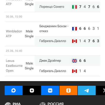
ATP
Single
7
4
7
6
6
Лоренцо Сонего
30.06, 15:00
Бенджамин Бонзи
-
6
6
6
3
1
отказ
Wimbledon
Male
ATP
Single
1
4
7
6
3
Габриэль Диалло
25.06, 16:40
6
6
Джек Дрэйпер
Lexus
Male
Eastbourne
Single
Open
1
4
Габриэль Диалло