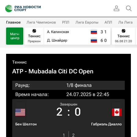
Главное
Лига Чемпионов
РПЛ
Лига Европы
АПЛ
Ла Лига
3
1
А. Калинская
Матч-
Теннис
Теннис
центр
6
0
Д. Шнайдер
Прерван
06.08 21:20
Теннис
ATP
- Mubadala Citi DC Open
Раунд:
1/8 финала
Время начала:
24.07.2025 в 22:45
Завершен
2
:
0
Бен Шелтон
Габриэль Диалло
1
2