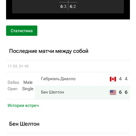
6
:
3
6
:
2
Статистика
Последние матчи между собой
11.02, 01:45
4
4
Габриэль Диалло
Dallas
Male
Open
Single
6
6
Бен Шелтон
История встреч
Бен Шелтон