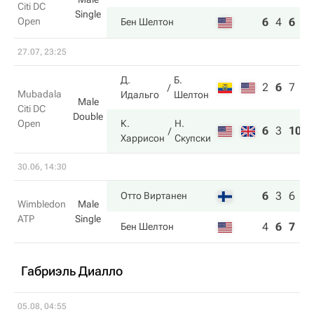
Citi DC
Single
Open
6
4
6
Бен Шелтон
27.07, 23:25
Д.
Б.
2
6
7
Mubadala
Идальго
Шелтон
Male
Citi DC
Double
Open
К.
Н.
6
3
10
Харрисон
Скупски
30.06, 14:30
6
3
6
Отто Виртанен
Wimbledon
Male
ATP
Single
4
6
7
Бен Шелтон
Габриэль Диалло
05.08, 04:55