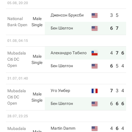
05.08, 20:20
3
5
Дженсон Бруксби
National
Male
Bank Open
Single
6
7
Бен Шелтон
01.08, 04:15
4
7
6
Алехандро Табило
Mubadala
Male
Citi DC
Single
Open
6
5
4
Бен Шелтон
31.07, 01:40
7
3
4
Уго Умбер
Mubadala
Male
Citi DC
Single
Open
6
6
6
Бен Шелтон
28.07, 23:25
4
6
4
Martin Damm
Mubadala
Male