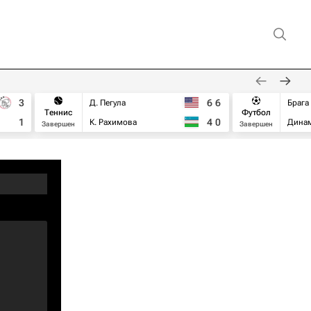
3
6
6
Д. Пегула
Брага
Теннис
Футбол
1
4
0
К. Рахимова
Дина
Завершен
Завершен