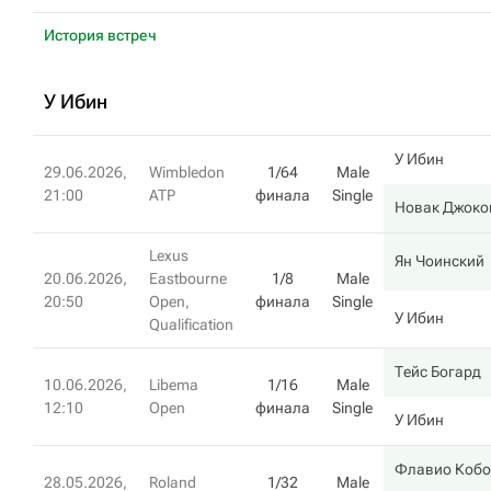
История встреч
У Ибин
У Ибин
29.06.2026,
Wimbledon
1/64
Male
21:00
ATP
финала
Single
Новак Джоко
Lexus
Ян Чоинский
20.06.2026,
Eastbourne
1/8
Male
20:50
Open,
финала
Single
У Ибин
Qualification
Тейс Богард
10.06.2026,
Libema
1/16
Male
12:10
Open
финала
Single
У Ибин
Флавио Кобо
28.05.2026,
Roland
1/32
Male