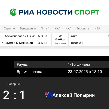
Серия А
Бундеслига
Лига 1
КХЛ
НХЛ
Евролига
НБА
6
3
9
Е. Александрова
Г. Дабровски
Аякс
Футбол
3
6
11
К. Гауфф
К. Макнейли
Шелбурн
Завершен
Раунд:
1/16 финала
Время начала:
23.07.2025 в 18:10
Завершен
2
:
1
Алексей Попырин