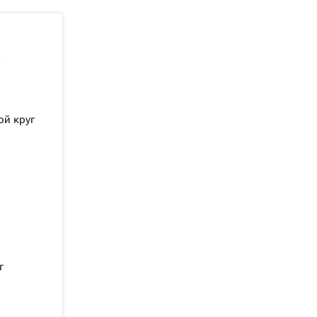
"
ой круг
г