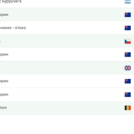
 Бурручага
ырин
инакис
- отказ
а
ырин
ырин
ырин
gnon