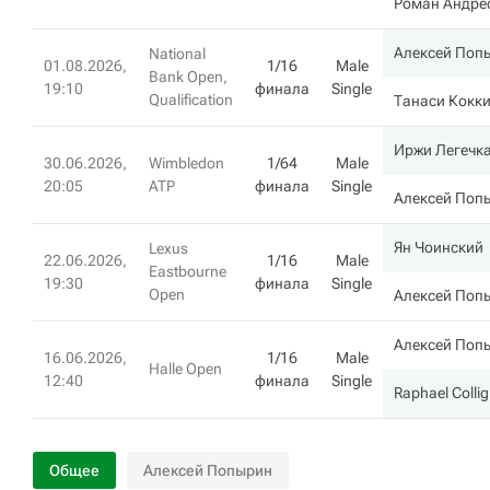
Роман Андрес
Алексей Поп
National
01.08.2026,
1/16
Male
Bank Open,
19:10
финала
Single
Qualification
Танаси Кокк
Иржи Легечк
30.06.2026,
Wimbledon
1/64
Male
20:05
ATP
финала
Single
Алексей Поп
Ян Чоинский
Lexus
22.06.2026,
1/16
Male
Eastbourne
19:30
финала
Single
Open
Алексей Поп
Алексей Поп
16.06.2026,
1/16
Male
Halle Open
12:40
финала
Single
Raphael Colli
Общее
Алексей Попырин