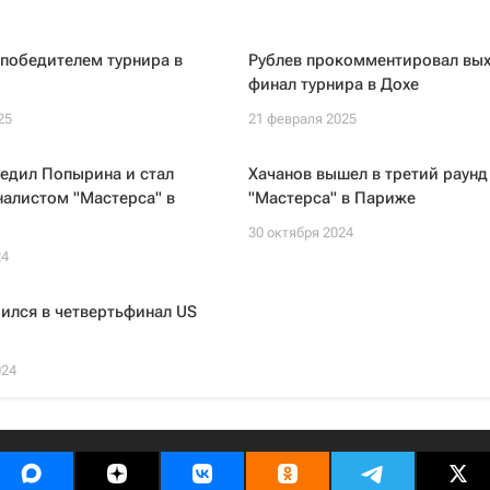
 победителем турнира в
Рублев прокомментировал вых
финал турнира в Дохе
25
21 февраля 2025
едил Попырина и стал
Хачанов вышел в третий раунд
алистом "Мастерса" в
"Мастерса" в Париже
30 октября 2024
24
ился в четвертьфинал US
024