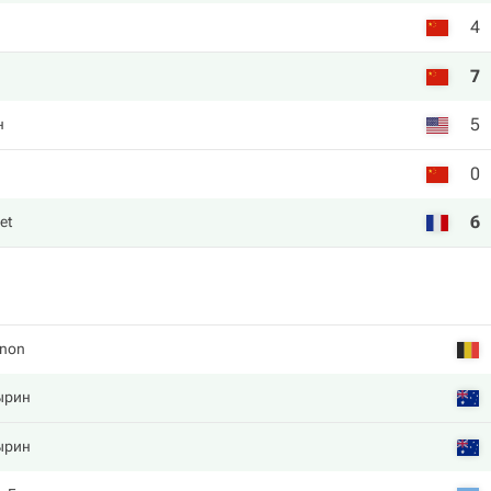
4
7
5
н
0
6
et
gnon
ырин
ырин