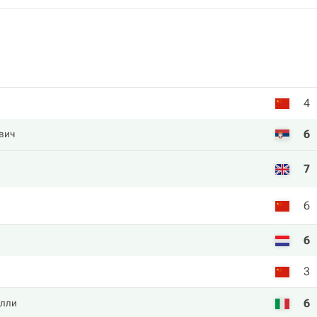
4
6
вич
7
6
6
3
6
лли