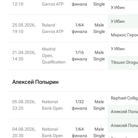
12:10
Garros ATP
финала
Single
У Ибин
У Ибин
25.05.2026,
Roland
1/64
Male
19:10
Garros ATP
финала
Single
Маркос Гиро
У Ибин
Madrid
21.04.2026,
1/16
Male
Open,
14:35
финала
Single
Qualification
Titouan Drogu
Алексей Попырин
Raphael Colli
05.08.2026,
National
1/32
Male
23:25
Bank Open
финала
Single
Алексей Поп
Алексей Поп
04.08.2026,
National
1/64
Male
20:30
Bank Open
финала
Single