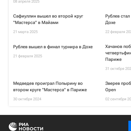
08 апреля 2025
Сафиуллин вышел во второй круг
Рублев стал
"Мастерса" в Майами
Дохе
21 марта 2025
22 февраля 20
Хачанов поб
Рублев вышел в финал турнира в Дохе
четвертьфин
21 февраля 2025
Париже
31 октября 20
Медведев проиграл Попырину во
Зверев проб
втором круге "Мастерса" в Париже
Open
30 октября 2024
02 сентября 2