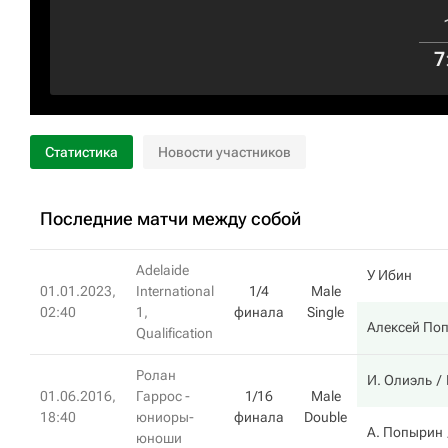
7
Статистика
Новости участников
Последние матчи между собой
Adelaide
У Ибин
01.01.2023,
International
1/4
Male
02:40
1,
финала
Single
Алексей По
Qualification
Ролан
И. Олиэль
01.06.2016,
Гаррос -
1/16
Male
18:40
юниоры-
финала
Double
А. Попырин
юноши