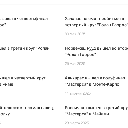
вышел в четвертьфинал
Хачанов не смог пробиться в
ос"
четвертый круг "Ролан Гаррос
30 мая 2025
ел в третий круг "Ролан
Норвежец Рууд вышел во втор
"Ролан Гаррос"
26 мая 2025
шел в четвертый круг
Алькарас вышел в полуфинал
в Риме
"Мастерса" в Монте-Карло
11 апреля 2025
 теннисист сломал палец,
Россиянин вышел в третий кру
болку
"Мастерса" в Майами
5
23 марта 2025