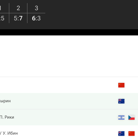
1
2
3
:
5
5
:
7
6
:
3
пырин
П. Рики
У. Ибин