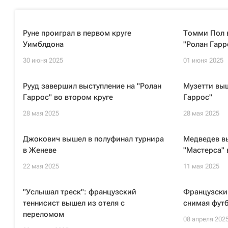
Руне проиграл в первом круге
Томми Пол 
Уимблдона
"Ролан Гарр
30 июня 2025
01 июня 2025
Рууд завершил выступление на "Ролан
Музетти выш
Гаррос" во втором круге
Гаррос"
28 мая 2025
28 мая 2025
Джокович вышел в полуфинал турнира
Медведев вы
в Женеве
"Мастерса" 
22 мая 2025
11 мая 2025
"Услышал треск": французский
Французский
теннисист вышел из отеля с
снимая фут
переломом
08 апреля 202