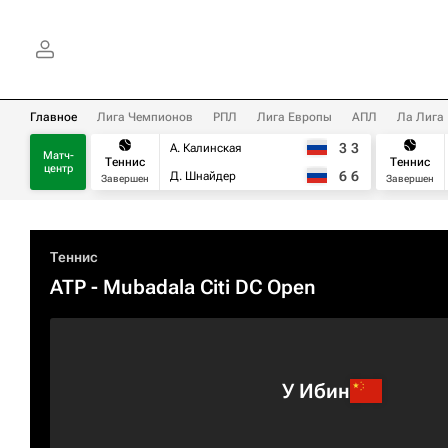
Главное
Лига Чемпионов
РПЛ
Лига Европы
АПЛ
Ла Лига
3
3
А. Калинская
Матч-
Теннис
Теннис
центр
6
6
Д. Шнайдер
Завершен
Завершен
Теннис
ATP
- Mubadala Citi DC Open
У Ибин