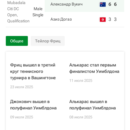
Mubadala
6
6
Александр Вукич
Citi DC
Male
Open,
Single
3
3
Азиз Догаз
Qualification
Общее
Тейлор Фриц
Фриц вышел в третий
Алькарас стал первым
круг теннисного
финалистом Уимблдона
турнира в Вашингтоне
11 июля 2025
23 июля 2025
Джокович вышел в
Алькарас вышел в
полуфинал Уимблдона
полуфинал Уимблдона
09 июля 2025
08 июля 2025