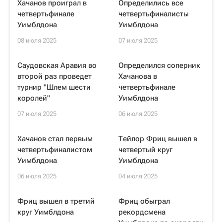
Хачанов проиграл в
Определились все
четвертьфинале
четвертьфиналисты
Уимблдона
Уимблдона
08 июля 2025
07 июля 2025
Саудовская Аравия во
Определился соперник
второй раз проведет
Хачанова в
турнир "Шлем шести
четвертьфинале
королей"
Уимблдона
07 июля 2025
06 июля 2025
Хачанов стал первым
Тейлор Фриц вышел в
четвертьфиналистом
четвертый круг
Уимблдона
Уимблдона
06 июля 2025
04 июля 2025
Фриц вышел в третий
Фриц обыграл
круг Уимблдона
рекордсмена