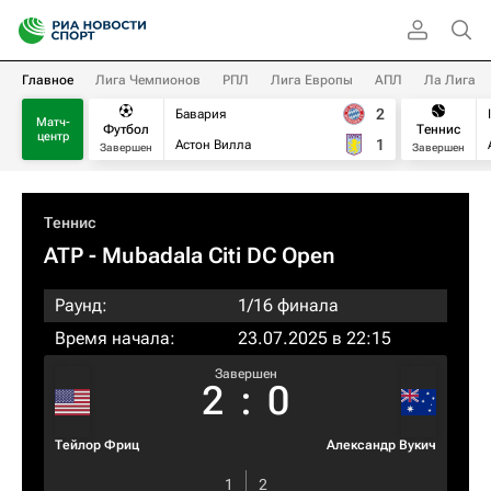
Главное
Лига Чемпионов
РПЛ
Лига Европы
АПЛ
Ла Лига
2
Бавария
Матч-
Футбол
Теннис
центр
1
Астон Вилла
Завершен
Завершен
Теннис
ATP
- Mubadala Citi DC Open
Раунд:
1/16 финала
Время начала:
23.07.2025 в 22:15
Завершен
2
:
0
Тейлор Фриц
Александр Вукич
1
2