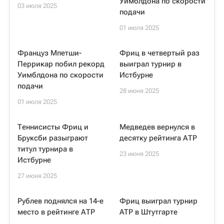
Уимблдона по скорости
03 июля 2025
подачи
01 июля 2025
Француз Мпетши-
Фриц в четвертый раз
Перрикар побил рекорд
выиграл турнир в
Уимблдона по скорости
Истбурне
подачи
28 июня 2025
01 июля 2025
Теннисисты Фриц и
Медведев вернулся в
Бруксби разыграют
десятку рейтинга АТР
титул турнира в
23 июня 2025
Истбурне
27 июня 2025
Рублев поднялся на 14-е
Фриц выиграл турнир
место в рейтинге АТР
ATP в Штутгарте