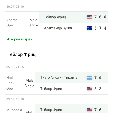
30.07, 23:10
7
6
6
Тейлор Фриц
Atlanta
Male
Open
Single
5
7
4
Александр Вукич
История встреч
Тейлор Фриц
05.08, 21:55
7
6
Тиаго Агустин Тиранте
National
Male
Bank
Single
Open
5
3
Тейлор Фриц
03.08, 20:50
7
6
Тейлор Фриц
Mubadala
Male