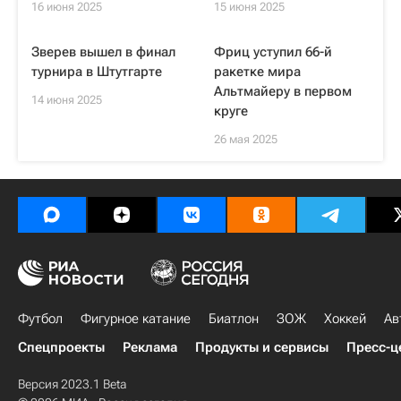
16 июня 2025
15 июня 2025
Зверев вышел в финал
Фриц уступил 66-й
турнира в Штутгарте
ракетке мира
Альтмайеру в первом
14 июня 2025
круге
26 мая 2025
Футбол
Фигурное катание
Биатлон
ЗОЖ
Хоккей
Ав
Спецпроекты
Реклама
Продукты и сервисы
Пресс-ц
Версия 2023.1 Beta