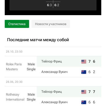
6
:
3
6
:
2
Статистика
Новости участников
Последние матчи между собой
28.10, 23:50
7
6
Тейлор Фриц
Rolex Paris
Male
Masters
Single
6
2
Александр Вукич
28.06, 20:30
7
7
Тейлор Фриц
Rothesay
Male
International
Single
6
6
Александр Вукич