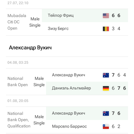
27.07, 22:10
6
6
Тейлор Фриц
Mubadala
Male
Citi DC
Single
Open
3
4
Зизу Бергс
Александр Вукич
04.08, 03:25
7
6
4
Александр Вукич
National
Male
Bank Open
Single
6
7
6
Даниэль Альтмайер
01.08, 20:05
7
6
Александр Вукич
National
Male
Bank Open,
Single
Qualification
6
2
Марсело Барриос