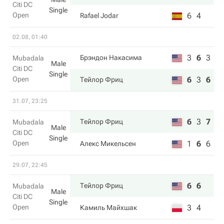
Citi DC
Single
Open
6
4
Rafael Jodar
02.08, 01:40
3
6
3
Брэндон Накаcима
Mubadala
Male
Citi DC
Single
Open
6
3
6
Тейлор Фриц
31.07, 23:25
6
3
7
Тейлор Фриц
Mubadala
Male
Citi DC
Single
Open
1
6
6
Алекс Микельсен
29.07, 22:45
6
6
Тейлор Фриц
Mubadala
Male
Citi DC
Single
Open
3
4
Камиль Майхшак