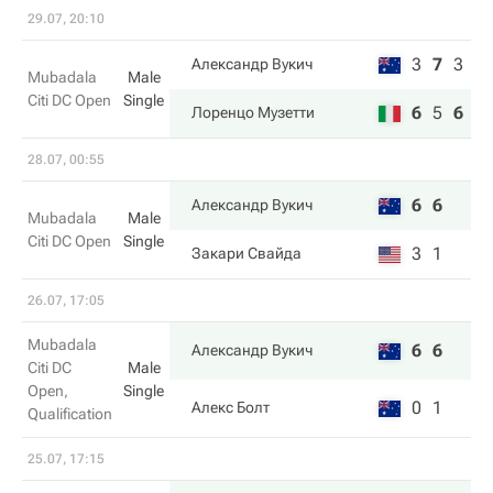
29.07, 20:10
3
7
3
Александр Вукич
Mubadala
Male
Citi DC Open
Single
6
5
6
Лоренцо Музетти
28.07, 00:55
6
6
Александр Вукич
Mubadala
Male
Citi DC Open
Single
3
1
Закари Свайда
26.07, 17:05
Mubadala
6
6
Александр Вукич
Citi DC
Male
Open,
Single
0
1
Алекс Болт
Qualification
25.07, 17:15