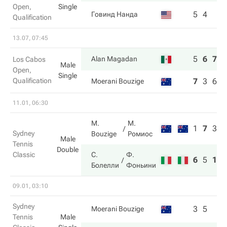
Open,
Single
5
4
Говинд Нанда
Qualification
13.07, 07:45
5
6
7
Alan Magadan
Los Cabos
Male
Open,
Single
Qualification
7
3
6
Moerani Bouzige
11.01, 06:30
M.
М.
1
7
3
Sydney
Bouzige
Ромиос
Male
Tennis
Double
Classic
С.
Ф.
6
5
10
Болелли
Фоньини
09.01, 03:10
Sydney
3
5
Moerani Bouzige
Tennis
Male