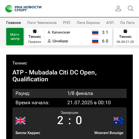
Главное
Лига Чемпионов
РПЛ
Лига Европы
АПЛ
Ла Лига
3
1
А. Калинская
Матч-
Теннис
Теннис
центр
6
0
Д. Шнайдер
Прерван
06.08 21:20
Теннис
ATP
- Mubadala Citi DC Open,
Qualification
Раунд:
1/8 финала
Время начала:
21.07.2025 в 00:10
Завершен
2
:
0
Билли Харрис
Moerani Bouzige