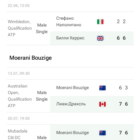
22.06, 13:05
Стефано
2
2
Wimbledon,
Наполитано
Male
Qualification
Single
ATP
6
6
Билли Харрис
Moerani Bouzige
13.01, 09:30
Australian
6
3
Moerani Bouzige
Open,
Male
Qualification
Single
7
6
Лиам Драксль
ATP
20.07, 19:50
Mubadala
7
6
Moerani Bouzige
Citi DC
Male