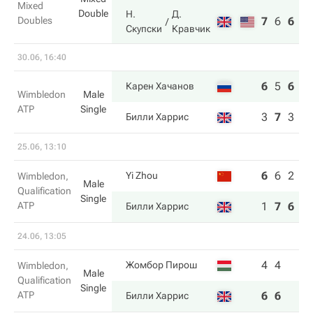
Mixed
Double
Н.
Д.
Doubles
7
6
6
Скупски
Кравчик
30.06, 16:40
6
5
6
6
Карен Хачанов
Wimbledon
Male
ATP
Single
3
7
3
3
Билли Харрис
25.06, 13:10
6
6
2
3
Yi Zhou
Wimbledon,
Male
Qualification
Single
ATP
1
7
6
6
Билли Харрис
24.06, 13:05
4
4
Жомбор Пирош
Wimbledon,
Male
Qualification
Single
ATP
6
6
Билли Харрис