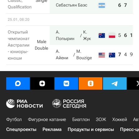
Classic,
Single
6
7
Себастьян Баэс
Qualification
25.01, 08:20
Открытый
А.
К.
5
6
11
чемпионат
Попырин
Жук
Male
Австралии
Double
А.
M.
- юниоры-
7
4
9
Айени
Bouzige
юноши
Футбол
Фигурное катание
Биатлон
ЗОЖ
Хоккей
Ав
Спецпроекты
Реклама
Продукты и сервисы
Пресс-ц