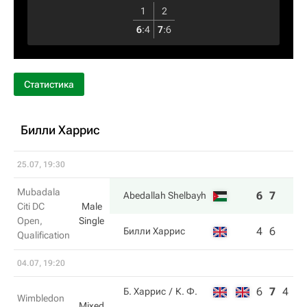
1
2
6
:
4
7
:
6
Статистика
Билли Харрис
25.07, 19:30
Mubadala
6
7
Abedallah Shelbayh
Citi DC
Male
Open,
Single
4
6
Билли Харрис
Qualification
04.07, 19:20
6
7
4
Б. Харрис
К. Ф.
Wimbledon
Mixed