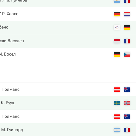
и
М. Гуинард
Р. Хаасе
бенс
Роже-Васслен
М. Восел
. Полманс
К. Рууд
. Полманс
М. Гуинард