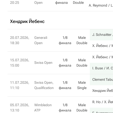
20:25
Open
финала
Double
A. Reymond
L
Хендрик Йебенс
J. Schnaitter
20.07.2026,
Generali
1/8
Male
18:30
Open
финала
Double
Х. Йебенс
Х. Йебенс
15.07.2026,
1/8
Male
Swiss Open
15:00
финала
Double
I. Buse
И. 
Clement Tab
11.07.2026,
Swiss Open,
1/8
Male
11:10
Qualification
финала
Single
Хендрик Йеб
R. Ho
Х. Йе
05.07.2026,
Wimbledon
1/8
Male
13:10
ATP
финала
Double