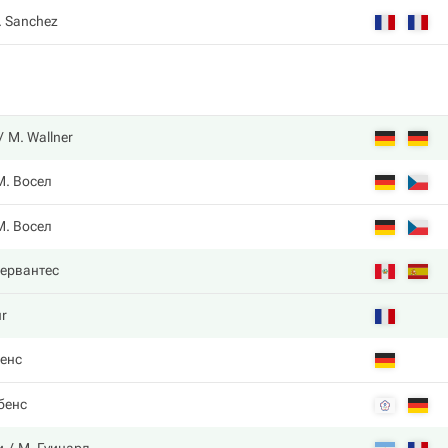
. Sanchez
M. Wallner
М. Восел
М. Восел
Сервантес
ur
енс
бенс