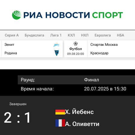
Серия А
Бундеслига
Лига 1
КХЛ
НХЛ
Евролига
НБА
Зенит
Спартак Москва
Футбол
Родина
Краснодар
09.08 20:00
Раунд:
Финал
Время начала:
20.07.2025 в 15:30
Завершен
Х. Йебенс
2
:
1
А. Оливетти