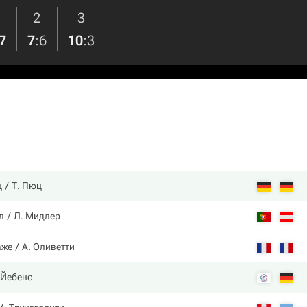
2
3
7
7
:
6
10
:
3
ц
Т. Пюц
л
Л. Мидлер
аже
А. Оливетти
 Йебенс