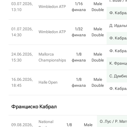
I. Buse
03.07.2026,
1/16
Male
Wimbledon ATP
13:10
финала
Double
Ф. Кабра
Д. Идаль
01.07.2026,
1/32
Male
Wimbledon ATP
14:30
финала
Double
Ф. Кабра
Ф. Кабра
24.06.2026,
Mallorca
1/8
Male
15:30
Championships
финала
Double
К. Франц
С. Думби
16.06.2026,
1/8
Male
Halle Open
18:45
финала
Double
Ф. Кабра
Франциско Кабрал
О. Лус
Р. Мат
National
09.08.2026,
1/8
Male