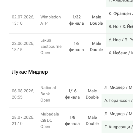
Г. Андреоцц
К. Францен
02.07.2026,
Wimbledon
1/32
Male
13:10
ATP
финала
Double
R. Ho
Х. Йе
У. Нис
Э. 
Lexus
22.06.2026,
1/8
Male
Eastbourne
18:15
финала
Double
Open
Х. Йебенс
Лукас Мидлер
Л. Мидлер
М
National
06.08.2026,
1/16
Male
Bank
20:55
финала
Double
Open
А. Горанссон
Л. Мидлер
М
Mubadala
28.07.2026,
1/8
Male
Citi DC
21:10
финала
Double
Open
Г. Андреоцци