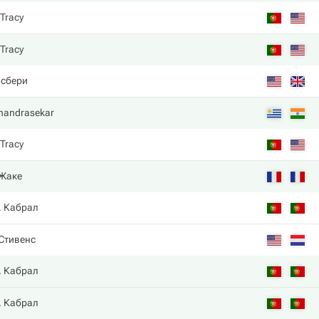
 Tracy
 Tracy
лсбери
handrasekar
 Tracy
 Жаке
. Кабрал
 Стивенс
. Кабрал
. Кабрал