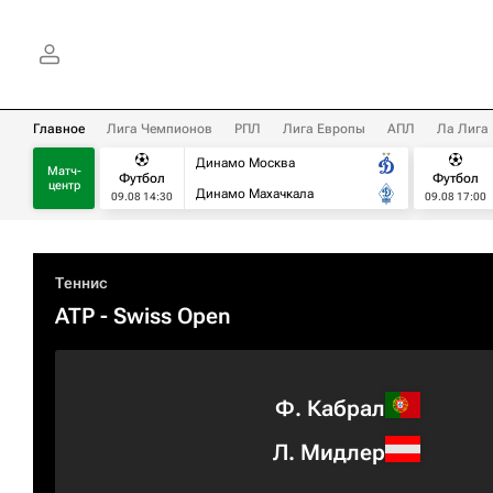
Главное
Лига Чемпионов
РПЛ
Лига Европы
АПЛ
Ла Лига
Динамо Москва
Матч-
Футбол
Футбол
центр
Динамо Махачкала
09.08 14:30
09.08 17:00
Теннис
ATP
- Swiss Open
Ф. Кабрал
Л. Мидлер