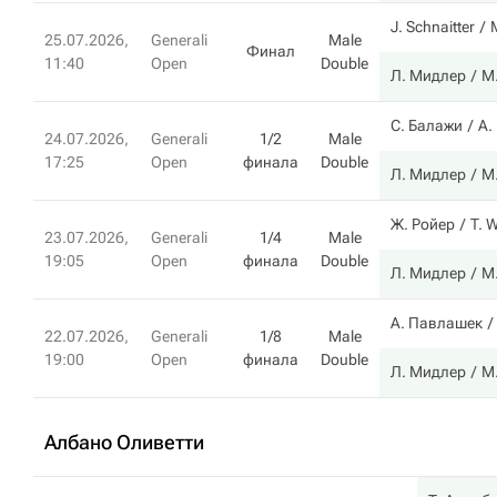
J. Schnaitter
25.07.2026,
Generali
Male
Финал
11:40
Open
Double
Л. Мидлер
М
С. Балажи
А.
24.07.2026,
Generali
1/2
Male
17:25
Open
финала
Double
Л. Мидлер
М
Ж. Ройер
T. 
23.07.2026,
Generali
1/4
Male
19:05
Open
финала
Double
Л. Мидлер
М
А. Павлашек
22.07.2026,
Generali
1/8
Male
19:00
Open
финала
Double
Л. Мидлер
М
Албано Оливетти