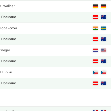
M. Wallner
. Полманс
 Горанссон
. Полманс
Winegar
. Полманс
П. Рики
. Полманс