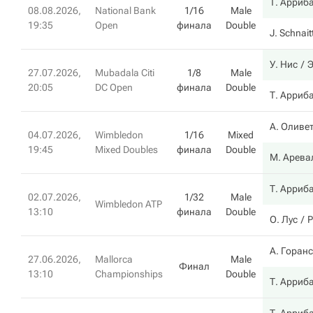
Т. Арриб
08.08.2026,
National Bank
1/16
Male
19:35
Open
финала
Double
J. Schnait
У. Нис
Э
27.07.2026,
Mubadala Citi
1/8
Male
20:05
DC Open
финала
Double
Т. Арриб
А. Оливе
04.07.2026,
Wimbledon
1/16
Mixed
19:45
Mixed Doubles
финала
Double
М. Арева
Т. Арриб
02.07.2026,
1/32
Male
Wimbledon ATP
13:10
финала
Double
О. Лус
Р
А. Горан
27.06.2026,
Mallorca
Male
Финал
13:10
Championships
Double
Т. Арриб