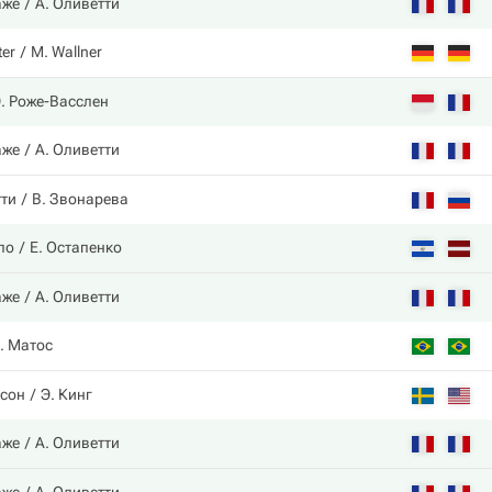
аже
А. Оливетти
ter
M. Wallner
. Роже-Васслен
аже
А. Оливетти
тти
В. Звонарева
ло
Е. Остапенко
аже
А. Оливетти
. Матос
ссон
Э. Кинг
аже
А. Оливетти