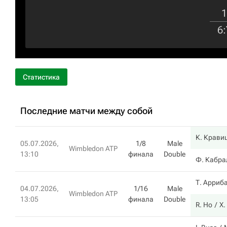
1
6
:
Статистика
Последние матчи между собой
К. Крави
05.07.2026,
1/8
Male
Wimbledon ATP
13:10
финала
Double
Ф. Кабра
Т. Арриб
04.07.2026,
1/16
Male
Wimbledon ATP
13:05
финала
Double
R. Ho
Х.