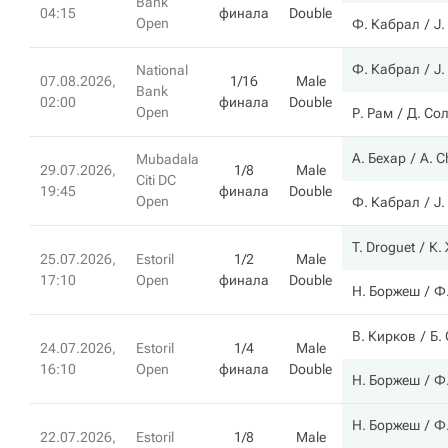
Bank
04:15
финала
Double
Open
Ф. Кабрал
J.
Ф. Кабрал
J.
National
07.08.2026,
1/16
Male
Bank
02:00
финала
Double
Open
Р. Рам
Д. Со
А. Бехар
A. C
Mubadala
29.07.2026,
1/8
Male
Citi DC
19:45
финала
Double
Open
Ф. Кабрал
J.
T. Droguet
К.
25.07.2026,
Estoril
1/2
Male
17:10
Open
финала
Double
Н. Боржеш
Ф
В. Кирков
Б.
24.07.2026,
Estoril
1/4
Male
16:10
Open
финала
Double
Н. Боржеш
Ф
Н. Боржеш
Ф
22.07.2026,
Estoril
1/8
Male