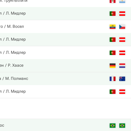
М. Трунгеллити
л
Л. Мидлер
го
М. Восел
л
Л. Мидлер
л
Л. Мидлер
ен
Р. Хаасе
а
М. Полманс
л
Л. Мидлер
ос