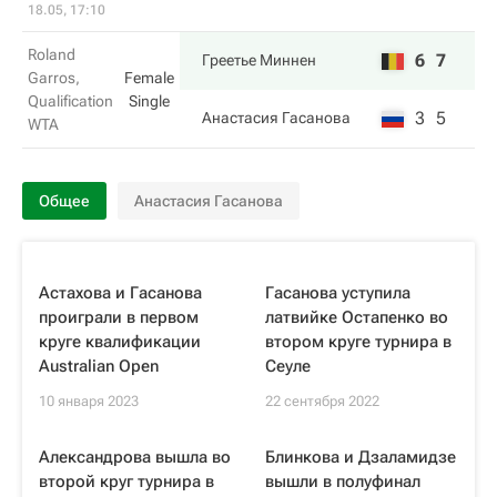
18.05, 17:10
Roland
6
7
Греетье Миннен
Garros,
Female
Qualification
Single
3
5
Анастасия Гасанова
WTA
Общее
Анастасия Гасанова
Астахова и Гасанова
Гасанова уступила
проиграли в первом
латвийке Остапенко во
круге квалификации
втором круге турнира в
Australian Open
Сеуле
10 января 2023
22 сентября 2022
Александрова вышла во
Блинкова и Дзаламидзе
второй круг турнира в
вышли в полуфинал