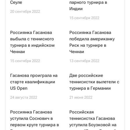
Сеуле
парного турнира в
Индии
20 сентября 2022
15 сентября 2022
Россиянка Гасанова
Россиянка Гасанова
выбыла с теннисного
победила американку
турнира в индийском
Риск на турнире в
Ченнаи
Ченнаи
15 сентября 2022
13 сентября 2022
Гасанова проиграла на
Две российские
старте квалификации
теннисистки вылетели с
US Open
турнира в Германии
24 августа 2022
21 июня 2022
Россиянка Гасанова
Российская
уступила Соснович в
теннисистка Гасанова
первом круге турнира в
уступила Боузковой на