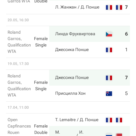
Garros WTA
Double
7
1
Л. Жанжан
Д. Понше
20.05, 16:30
Roland
6
6
Линда Фрухвиртова
Garros,
Female
Qualification
Single
1
4
Джессика Понше
WTA
19.05, 17:30
Roland
7
6
Джессика Понше
Garros,
Female
Qualification
Single
5
2
Присцилла Хон
WTA
17.04, 11:00
Open
T. Lemaitre
Д. Понше
Capfinances
Female
М.
И.
Rouen
Double