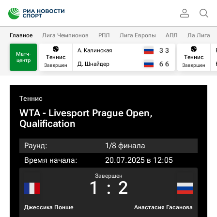
Главное
Лига Чемпионов
РПЛ
Лига Европы
АПЛ
Ла Лига
3
3
А. Калинская
Матч-
Теннис
Теннис
центр
6
6
Д. Шнайдер
Завершен
Завершен
Теннис
WTA
- Livesport Prague Open,
Qualification
Раунд:
1/8 финала
Время начала:
20.07.2025 в 12:05
Завершен
1
:
2
Джессика Понше
Анастасия Гасанова