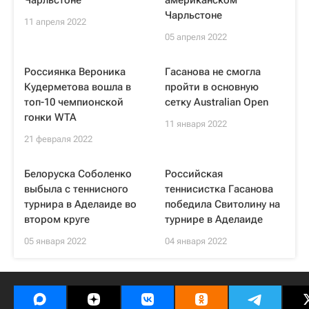
Чарльстоне
американском
Чарльстоне
11 апреля 2022
05 апреля 2022
Россиянка Вероника
Гасанова не смогла
Кудерметова вошла в
пройти в основную
топ-10 чемпионской
сетку Australian Open
гонки WTA
11 января 2022
21 февраля 2022
Белоруска Соболенко
Российская
выбыла с теннисного
теннисистка Гасанова
турнира в Аделаиде во
победила Свитолину на
втором круге
турнире в Аделаиде
05 января 2022
04 января 2022