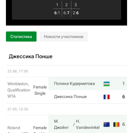
1
2
3
6
:
1
6
:
7
2
:
6
Статистика
Новости участников
Джессика Понше
23.06, 17:05
1
6
Полина Кудерметова
Wimbledon,
Female
Qualification
Single
WTA
6
2
Джессика Понше
27.05, 13:35
М.
H.
6
6
Джойнт
Vandewinkel
Roland
Female