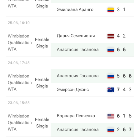
WTA
Single
3
1
Эмилиана Аранго
25.06, 16:10
4
2
Дарья Семенистая
Wimbledon,
Female
Qualification
Single
WTA
6
6
Анастасия Гасанова
24.06, 17:45
5
6
6
Анастасия Гасанова
Wimbledon,
Female
Qualification
Single
WTA
7
4
3
Эмерсон Джонс
23.06, 15:55
6
1
6
Варвара Лепченко
Wimbledon,
Female
Qualification
Single
WTA
2
6
7
Анастасия Гасанова