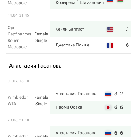
Козырева
Шиманович
Metropole
14.04, 21:45
Open
3
7
Хейли Баптист
Capfinances
Female
Rouen
Single
6
6
Джессика Понше
Metropole
Анастасия Гасанова
01.07, 13:10
3
2
Анастасия Гасанова
Wimbledon
Female
WTA
Single
6
6
Наоми Осака
29.06, 21:10
6
6
Анастасия Гасанова
Wimbledon
Female