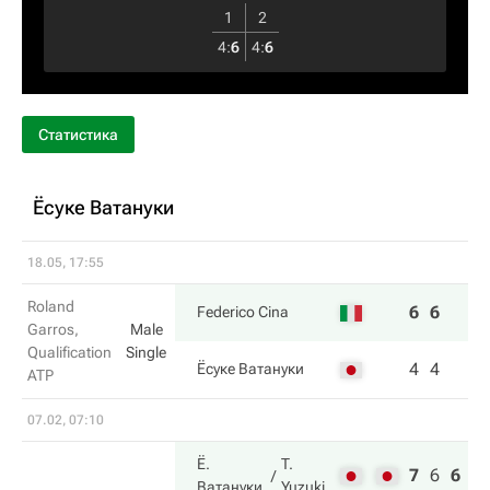
1
2
4
:
6
4
:
6
Статистика
Ёсуке Ватануки
18.05, 17:55
Roland
6
6
Federico Cina
Garros,
Male
Qualification
Single
4
4
Ёсуке Ватануки
ATP
07.02, 07:10
Ё.
T.
7
6
6
Ватануки
Yuzuki