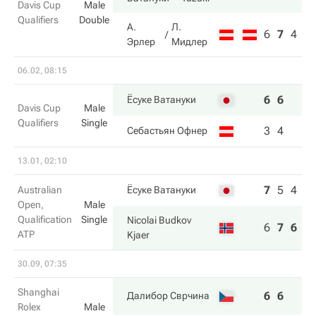
Davis Cup
Male
Qualifiers
Double
А.
Л.
6
7
4
Эрлер
Мидлер
06.02, 08:15
6
6
Ёсуке Ватануки
Davis Cup
Male
Qualifiers
Single
3
4
Себастьян Офнер
13.01, 02:10
7
5
4
Australian
Ёсуке Ватануки
Open,
Male
Qualification
Single
Nicolai Budkov
6
7
6
ATP
Kjaer
30.09, 07:35
Shanghai
6
6
Далибор Сврчина
Rolex
Male