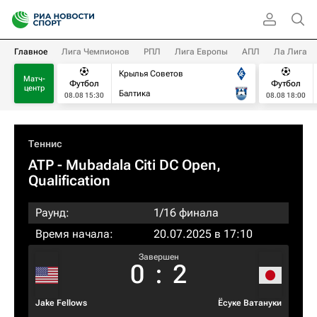
Главное
Лига Чемпионов
РПЛ
Лига Европы
АПЛ
Ла Лига
Крылья Советов
Матч-
Футбол
Футбол
центр
Балтика
08.08 15:30
08.08 18:00
Теннис
ATP
- Mubadala Citi DC Open,
Qualification
Раунд:
1/16 финала
Время начала:
20.07.2025 в 17:10
Завершен
0
:
2
Jake Fellows
Ёсуке Ватануки