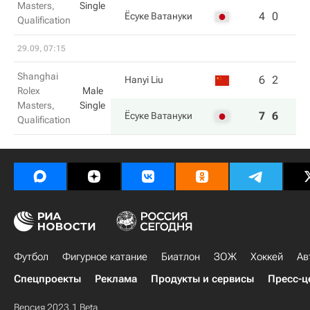
Masters,
Single
4
0
Ёсуке Ватануки
Qualification
29.09, 07:15
Shanghai
6
2
Hanyi Liu
Rolex
Male
Masters,
Single
7
6
Ёсуке Ватануки
Qualification
Футбол
Фигурное катание
Биатлон
ЗОЖ
Хоккей
Ав
Спецпроекты
Реклама
Продукты и сервисы
Пресс-ц
Версия 2023.1 Beta