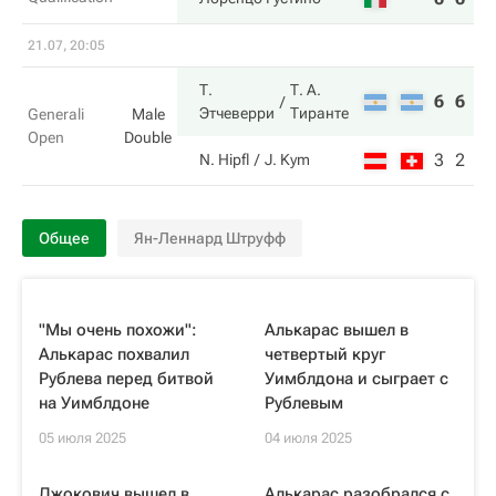
21.07, 20:05
Т.
Т. А.
6
6
Этчеверри
Тиранте
Generali
Male
Open
Double
3
2
N. Hipfl
J. Kym
Общее
Ян-Леннард Штруфф
"Мы очень похожи":
Алькарас вышел в
Алькарас похвалил
четвертый круг
Рублева перед битвой
Уимблдона и сыграет с
на Уимблдоне
Рублевым
05 июля 2025
04 июля 2025
Джокович вышел в
Алькарас разобрался с