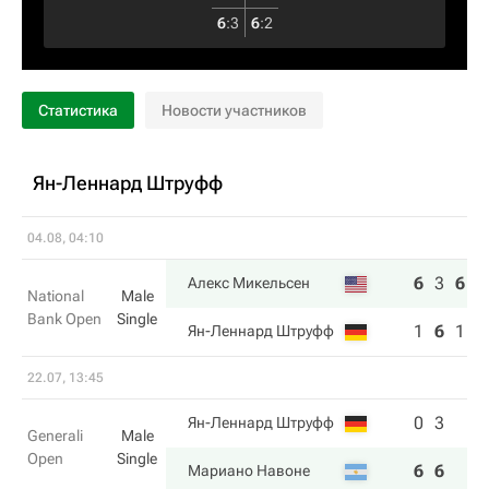
6
:
3
6
:
2
Статистика
Новости участников
Ян-Леннард Штруфф
04.08, 04:10
6
3
6
Алекс Микельсен
National
Male
Bank Open
Single
1
6
1
Ян-Леннард Штруфф
22.07, 13:45
0
3
Ян-Леннард Штруфф
Generali
Male
Open
Single
6
6
Мариано Навоне