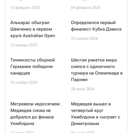
13 февраля 2025
04 февраля 2025
Алькарас обыграл
Определился первый
Шевченко в первом
финалист Кубка Дэвиса
круге Australian Open
23 ноября 2024
13 января 2025
Теннисисты сборной
Шестая ракетка мира
Германии победили
снялся с одиночного
канадцев
турнира на Олимпиаде в
Париже
20 ноября 2024
28 июля 2024
Метревели недосягаем:
Медведев вышел в
Медведев снова не
четвертый круг
добрался до финала
Уимблдона и сыграет с
Уимблдона
Димитровым
14 июля 2024
06 июля 2024