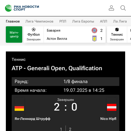
Главное
Лига Чемпионов
РПЛ
Лига Европы
АПЛ
Ла Лига
2
Бавария
Матч-
Футбол
Теннис
центр
1
Астон Вилла
Завершен
Завершен
Теннис
ATP
- Generali Open, Qualification
Раунд:
1/8 финала
Время начала:
19.07.2025 в 14:25
Завершен
2
:
0
Ян-Леннард Штруфф
Nico Hipfl
1
2