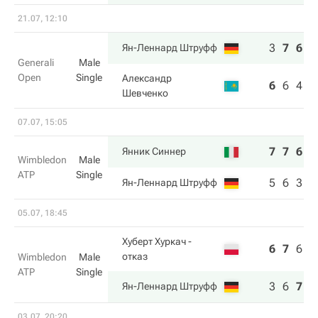
21.07, 12:10
3
7
6
Ян-Леннард Штруфф
Generali
Male
Open
Single
Александр
6
6
4
Шевченко
07.07, 15:05
7
7
6
Янник Синнер
Wimbledon
Male
ATP
Single
5
6
3
Ян-Леннард Штруфф
05.07, 18:45
Хуберт Хуркач
-
6
7
6
5
отказ
Wimbledon
Male
ATP
Single
3
6
7
7
Ян-Леннард Штруфф
03.07, 20:20