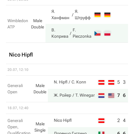
Я.
Я.
Ханфман
Штруфф
Wimbledon
Male
ATP
Double
В.
F.
Коприва
Pieczonka
Nico Hipfl
20.07, 12:10
5
3
N. Hipfl
С. Копп
Generali
Male
Open
Double
7
6
Ж. Ройер
T. Winegar
18.07, 12:40
2
4
Nico Hipfl
Generali
Male
Open,
Single
Qualification
6
6
Лоренцо Густино