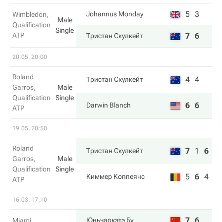
5
3
Johannus Monday
Wimbledon,
Male
Qualification
Single
ATP
7
6
Тристан Скулкейт
20.05, 20:00
Roland
4
4
Тристан Скулкейт
Garros,
Male
Qualification
Single
6
6
Darwin Blanch
ATP
19.05, 20:50
Roland
7
1
6
Тристан Скулкейт
Garros,
Male
Qualification
Single
5
6
4
Киммер Коппеянс
ATP
16.03, 17:10
7
6
Юньчаокэтэ Бу
Miami