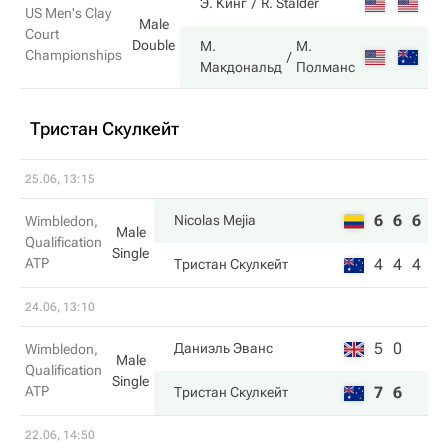
6
Э. Кинг
R. Stalder
US Men's Clay
Male
Court
Double
М.
М.
Championships
7
Макдональд
Полманс
Тристан Скулкейт
25.06, 13:15
6
6
6
Nicolas Mejia
Wimbledon,
Male
Qualification
Single
ATP
4
4
4
Тристан Скулкейт
24.06, 13:10
5
0
Даниэль Эванс
Wimbledon,
Male
Qualification
Single
ATP
7
6
Тристан Скулкейт
22.06, 14:50