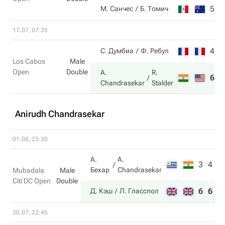
5
1
М. Санчес
Б. Томич
17.07, 07:35
4
3
С. Думбиа
Ф. Ребул
Los Cabos
Male
Open
Double
A.
R.
6
6
Chandrasekar
Stalder
Anirudh Chandrasekar
01.08, 23:30
А.
A.
3
4
Бехар
Chandrasekar
Mubadala
Male
Citi DC Open
Double
6
6
Д. Кэш
Л. Гласспол
30.07, 22:45