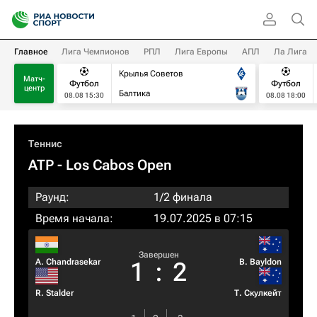
Главное
Лига Чемпионов
РПЛ
Лига Европы
АПЛ
Ла Лига
Крылья Советов
Матч-
Футбол
Футбол
центр
Балтика
08.08 15:30
08.08 18:00
Теннис
ATP
- Los Cabos Open
Раунд:
1/2 финала
Время начала:
19.07.2025 в 07:15
Завершен
A. Chandrasekar
B. Bayldon
1
:
2
R. Stalder
Т. Скулкейт