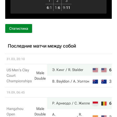
1
2
3
6
:
1
1
:
6
9
:
11
Статистика
Последние матчи между собой
31.03, 20:10
6
7
Э. Кинг
R. Stalder
US Men's Clay
Male
Court
Double
Championships
3
6
B. Bayldon
А. Уолтон
19.09, 06:45
6
4
Р. Арнеодо
С. Жилле
Hangzhou
Male
Open
Double
A.
R.