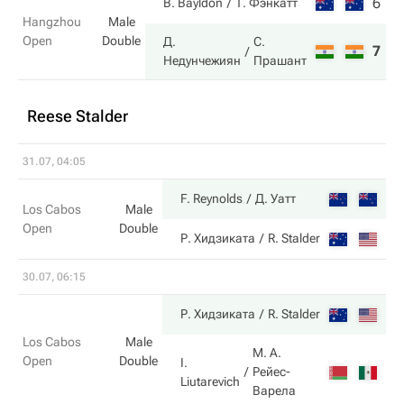
6
6
B. Bayldon
Т. Фэнкатт
Hangzhou
Male
Open
Double
Д.
С.
7
4
Недунчежиян
Прашант
Reese Stalder
31.07, 04:05
6
F. Reynolds
Д. Уатт
Los Cabos
Male
Open
Double
2
Р. Хидзиката
R. Stalder
30.07, 06:15
6
Р. Хидзиката
R. Stalder
Los Cabos
Male
М. А.
Open
Double
I.
3
Рейес-
Liutarevich
Варела