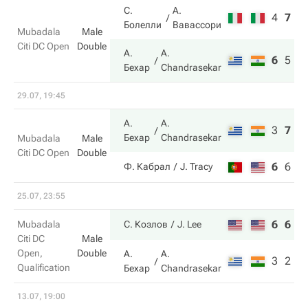
С.
А.
4
7
9
Болелли
Вавассори
Mubadala
Male
Citi DC Open
Double
А.
A.
6
5
1
Бехар
Chandrasekar
29.07, 19:45
А.
A.
3
7
1
Бехар
Chandrasekar
Mubadala
Male
Citi DC Open
Double
6
6
8
Ф. Кабрал
J. Tracy
25.07, 23:55
6
6
Mubadala
С. Козлов
J. Lee
Citi DC
Male
Open,
Double
А.
A.
3
2
Qualification
Бехар
Chandrasekar
13.07, 19:00