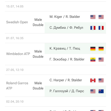
15.07, 14:05
0
M. Kiger
R. Stalder
Male
Swedish Open
Double
6
С. Думбиа
Ф. Ребул
01.07, 16:35
6
К. Кравиц
Т. Пюц
Male
Wimbledon ATP
Double
3
Г. Эскобар
R. Stalder
27.05, 12:10
3
C. Harper
R. Stalder
Roland Garros
Male
ATP
Double
6
Р. Галлоуэй
Д. Пирс
02.04, 20:10