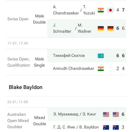
A.
T.
4
7
7
Chandrasekar
Yuzuki
Male
Swiss Open
Double
J.
M.
6
6
1
Schnaitter
Wallner
11.07, 17:40
6
6
Тимофей Скатов
Swiss Open,
Male
Qualification
Single
2
4
Anirudh Chandrasekar
Blake Bayldon
22.01, 11:00
6
3
Э. Мухаммад
Э. Кинг
Australian
Mixed
Open Mixed
Double
Doubles
3
6
Г. Д. С. Фик
B. Bayldon