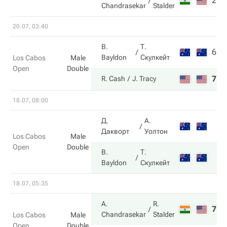
2
6
Chandrasekar
Stalder
20.07, 03:40
B.
Т.
6
4
Bayldon
Скулкейт
Los Cabos
Male
Open
Double
7
6
R. Cash
J. Tracy
18.07, 08:00
Д.
А.
Дакворт
Уолтон
Los Cabos
Male
Open
Double
B.
Т.
Bayldon
Скулкейт
18.07, 05:35
A.
R.
7
6
Chandrasekar
Stalder
Los Cabos
Male
Open
Double