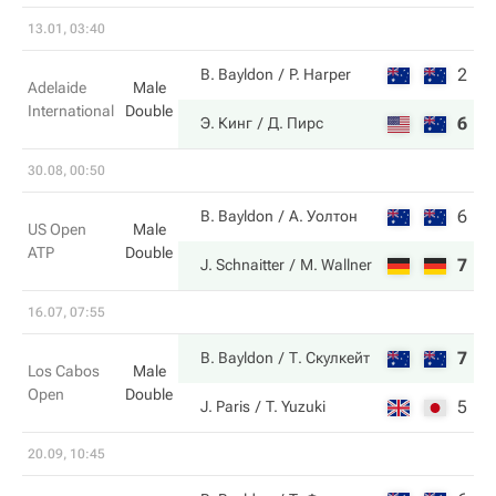
13.01, 03:40
2
7
B. Bayldon
P. Harper
Adelaide
Male
International
Double
6
5
Э. Кинг
Д. Пирс
30.08, 00:50
6
4
B. Bayldon
А. Уолтон
US Open
Male
ATP
Double
7
6
J. Schnaitter
M. Wallner
16.07, 07:55
7
6
B. Bayldon
Т. Скулкейт
Los Cabos
Male
Open
Double
5
7
J. Paris
T. Yuzuki
20.09, 10:45