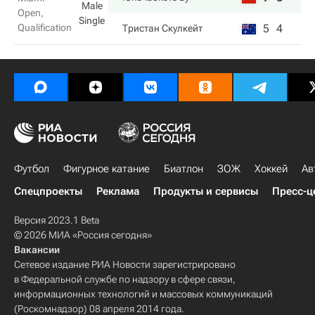
Male
Open,
Single
Qualification
5
4
Тристан Скулкейт
Футбол
Фигурное катание
Биатлон
ЗОЖ
Хоккей
Ав
Спецпроекты
Реклама
Продукты и сервисы
Пресс-ц
Версия 2023.1 Beta
© 2026 МИА «Россия сегодня»
Вакансии
Сетевое издание РИА Новости зарегистрировано
в Федеральной службе по надзору в сфере связи,
информационных технологий и массовых коммуникаций
(Роскомнадзор) 08 апреля 2014 года.