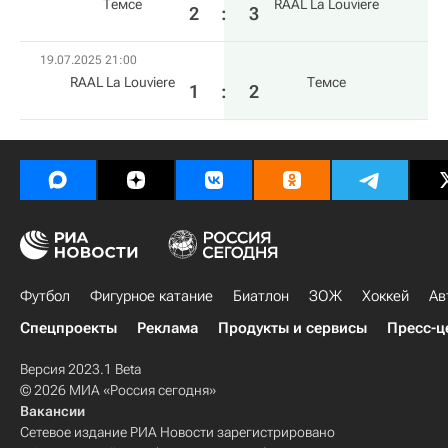
Темсе
RAAL La Louviere
2
:
3
19.07.2025 21:00
RAAL La Louviere
Темсе
1
:
2
Футбол
Фигурное катание
Биатлон
ЗОЖ
Хоккей
Ав
Спецпроекты
Реклама
Продукты и сервисы
Пресс-ц
Версия 2023.1 Beta
© 2026 МИА «Россия сегодня»
Вакансии
Сетевое издание РИА Новости зарегистрировано