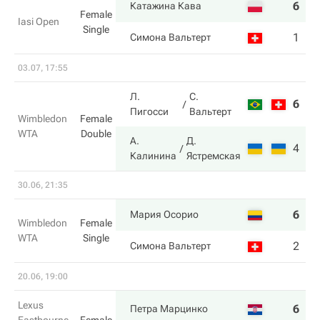
6
6
Катажина Кава
Female
Iasi Open
Single
1
4
Симона Вальтерт
03.07, 17:55
Л.
С.
6
1
Пигосси
Вальтерт
Wimbledon
Female
WTA
Double
А.
Д.
4
6
Калинина
Ястремская
30.06, 21:35
6
6
Мария Осорио
Wimbledon
Female
WTA
Single
2
1
Симона Вальтерт
20.06, 19:00
Lexus
6
6
Петра Марцинко