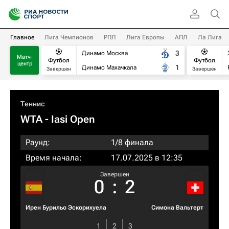
Главное
Лига Чемпионов
РПЛ
Лига Европы
АПЛ
Ла Лига
3
Динамо Москва
Матч-
Футбол
Футбол
центр
1
Динамо Махачкала
Завершен
Завершен
Теннис
WTA
- Iasi Open
Раунд:
1/8 финала
Время начала:
17.07.2025 в 12:35
Завершен
0
:
2
Ирен Бурильо Эскорихуела
Симона Вальтерт
1
2
3