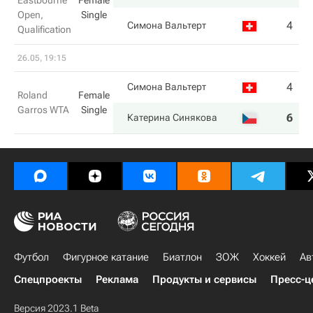
Eastbourne
Female
Open,
Single
4
7
Симона Вальтерт
Qualification
26.05, 19:15
4
6
Симона Вальтерт
Roland
Female
Garros WTA
Single
6
7
Катерина Синякова
Футбол
Фигурное катание
Биатлон
ЗОЖ
Хоккей
Ав
Спецпроекты
Реклама
Продукты и сервисы
Пресс-ц
Версия 2023.1 Beta