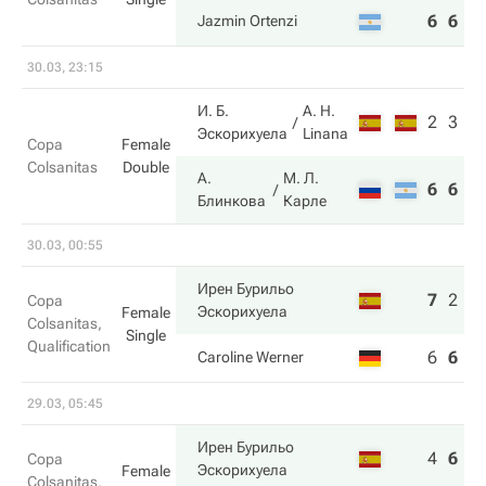
6
6
Jazmin Ortenzi
30.03, 23:15
И. Б.
A. H.
2
3
Эскорихуела
Linana
Copa
Female
Colsanitas
Double
А.
М. Л.
6
6
Блинкова
Карле
30.03, 00:55
Ирен Бурильо
7
2
6
Copa
Эскорихуела
Female
Colsanitas,
Single
Qualification
6
6
4
Caroline Werner
29.03, 05:45
Ирен Бурильо
4
6
6
Copa
Эскорихуела
Female
Colsanitas,