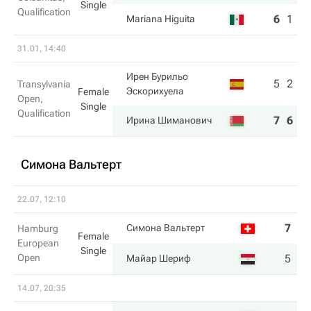
Single
Qualification
6
1
0
Mariana Higuita
31.01, 14:40
Ирен Бурильо
5
2
Transylvania
Эскорихуела
Female
Open,
Single
Qualification
7
6
Ирина Шиманович
Симона Вальтерт
22.07, 12:10
7
4
Симона Вальтерт
Hamburg
Female
European
Single
Open
5
6
Майар Шериф
14.07, 20:35