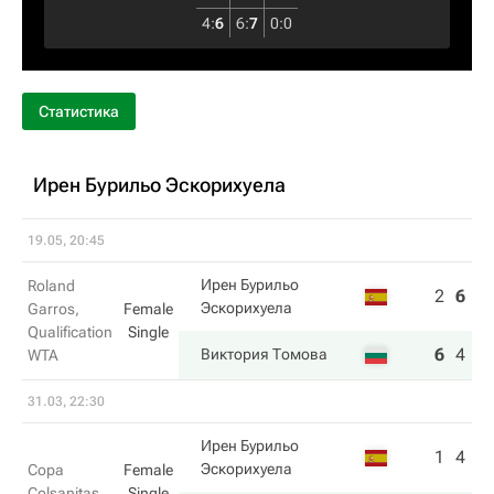
4
:
6
6
:
7
0
:
0
Статистика
Ирен Бурильо Эскорихуела
19.05, 20:45
Ирен Бурильо
Roland
2
6
2
Эскорихуела
Garros,
Female
Qualification
Single
6
4
6
Виктория Томова
WTA
31.03, 22:30
Ирен Бурильо
1
4
Эскорихуела
Copa
Female
Colsanitas
Single