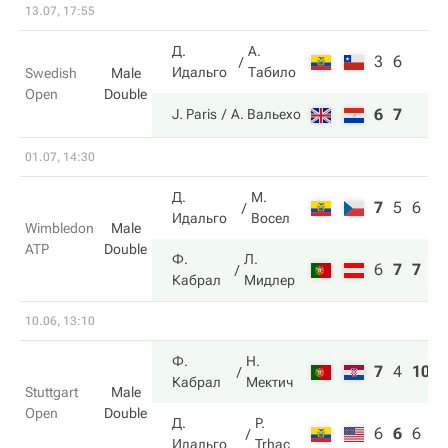
13.07, 17:55
Д.
А.
3
6
Идальго
Табило
Swedish
Male
Open
Double
6
7
J. Paris
А. Вальехо
01.07, 14:30
Д.
М.
7
5
6
Идальго
Восел
Wimbledon
Male
ATP
Double
Ф.
Л.
6
7
7
Кабрал
Мидлер
10.06, 13:10
Ф.
Н.
7
4
10
Кабрал
Мектич
Stuttgart
Male
Open
Double
Д.
P.
6
6
6
Идальго
Trhac