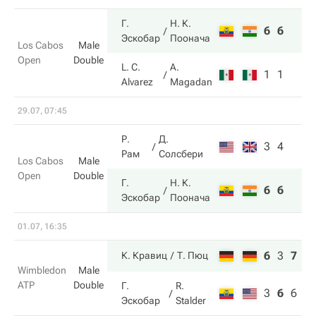
Г.
Н. К.
6
6
Эскобар
Поонача
Los Cabos
Male
Open
Double
L. C.
A.
1
1
Alvarez
Magadan
29.07, 07:45
Р.
Д.
3
4
Рам
Солсбери
Los Cabos
Male
Open
Double
Г.
Н. К.
6
6
Эскобар
Поонача
01.07, 16:35
6
3
7
К. Кравиц
Т. Пюц
Wimbledon
Male
ATP
Double
Г.
R.
3
6
6
Эскобар
Stalder