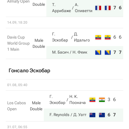
Almaty Open
Double
Т.
А.
7
6
Аррибаже
Оливетти
14.09, 18:20
Г.
Д.
6
6
Davis Cup
Эскобар
Идальго
Male
World Group
Double
1 Main
7
7
М. Басич
Н. Феик
Гонсало Эскобар
01.08, 05:40
Г.
Н. К.
3
6
Эскобар
Поонача
Los Cabos
Male
Open
Double
6
7
F. Reynolds
Д. Уатт
31.07, 06:55