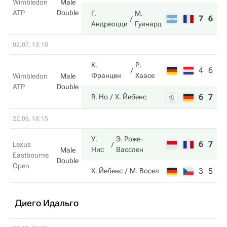
Wimbledon
Male
ATP
Double
Г.
М.
7
6
Андреоцци
Гуинард
02.07, 13:10
К.
Р.
4
6
Францен
Хаасе
Wimbledon
Male
ATP
Double
6
7
R. Ho
Х. Йебенс
22.06, 18:15
У.
Э. Роже-
6
7
Lexus
Нис
Васслен
Male
Eastbourne
Double
Open
3
5
Х. Йебенс
М. Восел
Диего Идальго