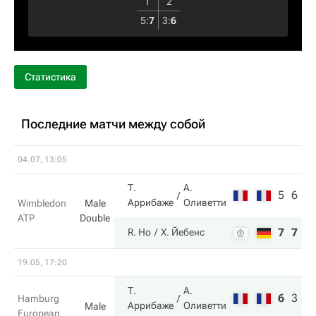
1
2
5
:
7
3
:
6
Статистика
Последние матчи между собой
04.07, 13:05
Т.
А.
5
6
Аррибаже
Оливетти
Wimbledon
Male
ATP
Double
7
7
R. Ho
Х. Йебенс
19.05, 17:20
Т.
А.
6
3
1
Hamburg
Аррибаже
Оливетти
Male
European