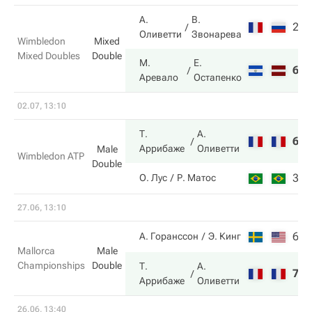
А.
В.
2
7
Оливетти
Звонарева
Wimbledon
Mixed
Mixed Doubles
Double
М.
Е.
6
6
Аревало
Остапенко
02.07, 13:10
Т.
А.
6
6
Аррибаже
Оливетти
Male
Wimbledon ATP
Double
3
2
О. Лус
Р. Матос
27.06, 13:10
6
6
А. Горанссон
Э. Кинг
Mallorca
Male
Championships
Double
Т.
А.
7
3
Аррибаже
Оливетти
26.06, 13:40