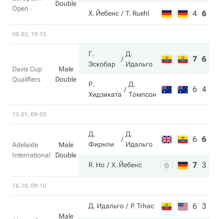
Double
Open
4
6
7
Х. Йебенс
T. Ruehl
08.02, 19:15
Г.
Д.
7
6
Эскобар
Идальго
Davis Cup
Male
Qualifiers
Double
Р.
Д.
6
4
Хидзиката
Томпсон
13.01, 09:05
Д.
Д.
6
6
7
Фирнли
Идальго
Adelaide
Male
International
Double
7
3
1
R. Ho
Х. Йебенс
16.10, 09:10
6
3
Д. Идальго
P. Trhac
Male