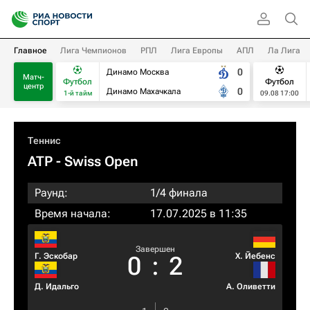
Главное
Лига Чемпионов
РПЛ
Лига Европы
АПЛ
Ла Лига
0
Динамо Москва
Матч-
Футбол
Футбол
центр
0
Динамо Махачкала
1-й тайм
09.08 17:00
Теннис
ATP
- Swiss Open
Раунд:
1/4 финала
Время начала:
17.07.2025 в 11:35
Завершен
Г. Эскобар
Х. Йебенс
0
:
2
Д. Идальго
А. Оливетти