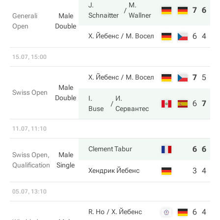
J.
M.
7
6
Schnaitter
Wallner
Generali
Male
Open
Double
6
4
Х. Йебенс
М. Восел
15.07, 15:00
7
5
6
Х. Йебенс
М. Восел
Male
Swiss Open
Double
I.
И.
6
7
10
Buse
Сервантес
11.07, 11:10
6
6
Clement Tabur
Swiss Open,
Male
Qualification
Single
3
4
Хендрик Йебенс
05.07, 13:10
6
4
R. Ho
Х. Йебенс