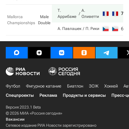
Т.
А.
7
6
Аррибаже
Оливетти
Mallorca
Male
Championships
Double
6
4
А. Павлашек
П. Рики
Футбол
Фигурное катание
Биатлон
ЗОЖ
Хоккей
Ав
Спецпроекты
Реклама
Продукты и сервисы
Пресс-ц
Версия 2023.1 Beta
© 2026 МИА «Россия сегодня»
Вакансии
Сетевое издание РИА Новости зарегистрировано