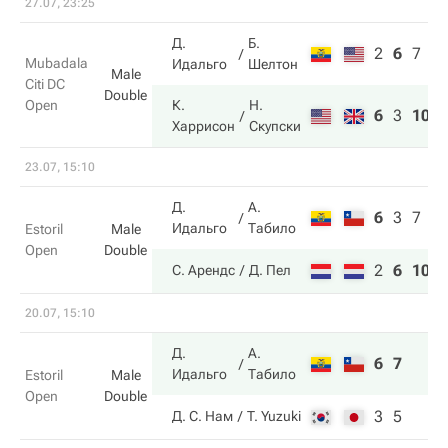
27.07, 23:25
Д.
Б.
2
6
7
Mubadala
Идальго
Шелтон
Male
Citi DC
Double
Open
К.
Н.
6
3
10
Харрисон
Скупски
23.07, 15:10
Д.
А.
6
3
7
Идальго
Табило
Estoril
Male
Open
Double
2
6
10
С. Арендс
Д. Пел
20.07, 15:10
Д.
А.
6
7
Идальго
Табило
Estoril
Male
Open
Double
3
5
Д. С. Нам
T. Yuzuki