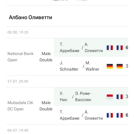
Албано Оливетти
08.08, 19:35
Т.
А.
6
6
Аррибаже
Оливетти
National Bank
Male
Open
Double
J.
M.
3
7
Schnaitter
Wallner
27.07, 20:05
У.
Э. Роже-
3
7
Нис
Васслен
Mubadala Citi
Male
DC Open
Double
Т.
А.
6
6
Аррибаже
Оливетти
04.07, 19:45