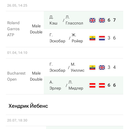
26.05, 14:25
Д.
Л.
6
7
Roland
Кэш
Гласспол
Male
Garros
Double
ATP
Г.
Ж.
3
6
Эскобар
Ройер
01.04, 14:10
Г.
М.
3
4
Эскобар
Уиллис
Bucharest
Male
Open
Double
А.
Л.
6
6
Эрлер
Мидлер
Хендрик Йебенс
20.07, 18:30