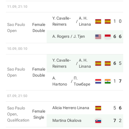
11.09, 21:10
Y. Cavalle-
A. H.
1
0
Reimers
Linana
Sao Paulo
Female
Open
Double
6
6
A. Rogers
J. Tjen
10.09, 00:10
Y. Cavalle-
A. H.
6
5
1
Reimers
Linana
Sao Paulo
Female
Open
Double
A.
П.
1
7
8
Hartono
Томбаре
07.09, 21:50
5
6
4
Alicia Herrero Linana
Sao Paulo
Female
Open,
Single
Qualification
7
2
6
Martina Okalova