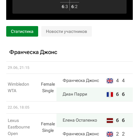
6
:
3
6
:
2
Статистика
Новости участников
Франческа Джонс
29.06, 21:15
4
4
Франческа Джонс
Wimbledon
Female
WTA
Single
6
6
Диан Парри
22.06, 18:05
6
6
Елена Остапенко
Lexus
Female
Eastbourne
Single
Open
2
2
Франческа Джонс