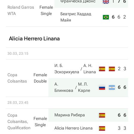
1
7
6
Франческа Джонс
Roland Garros
Female
WTA
Single
Беатрис Хаддад
6
6
2
Майя
Alicia Herrero Linana
30.03, 23:15
И. Б.
A. H.
2
3
Эскорихуела
Linana
Copa
Female
Colsanitas
Double
А.
М. Л.
6
6
Блинкова
Карле
28.03, 23:45
6
6
Марина Рибера
Copa
Female
Colsanitas,
Single
Qualification
3
3
Alicia Herrero Linana