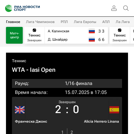
Главное
Лига Чемпионов
РПЛ
Лига Европы
АПЛ
Ла Лига
3
3
А. Калинская
Матч-
Теннис
Теннис
центр
6
6
Д. Шнайдер
Завершен
Завершен
Теннис
WTA
- Iasi Open
Раунд:
1/16 финала
Время начала:
15.07.2025 в 17:05
Завершен
2
:
0
Франческа Джонс
Alicia Herrero Linana
1
2