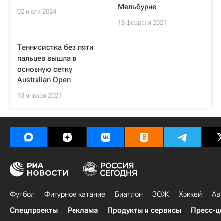
Мельбурне
02 июля 2024
18 февраля 2021
Теннисистка без пяти
пальцев вышла в
основную сетку
Australian Open
13 января 2021
Футбол
Фигурное катание
Биатлон
ЗОЖ
Хоккей
Ав
Спецпроекты
Реклама
Продукты и сервисы
Пресс-ц