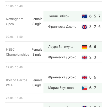
15.06, 16:40
6
5
7
Талия Гибсон
Nottingham
Female
Open
Single
3
7
6
Франческа Джонс
09.06, 16:50
6
6
Лаура Зигемунд
HSBC
Female
Championships
Single
2
3
Франческа Джонс
27.05, 15:40
0
6
Франческа Джонс
Roland Garros
Female
WTA
Single
6
7
Мария Боузкова
24.05, 16:35