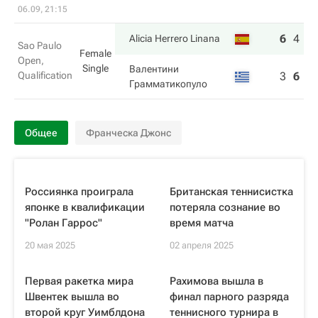
06.09, 21:15
6
4
6
Alicia Herrero Linana
Sao Paulo
Female
Open,
Single
Валентини
Qualification
3
6
3
Грамматикопуло
Общее
Франческа Джонс
Россиянка проиграла
Британская теннисистка
японке в квалификации
потеряла сознание во
"Ролан Гаррос"
время матча
20 мая 2025
02 апреля 2025
Первая ракетка мира
Рахимова вышла в
Швентек вышла во
финал парного разряда
второй круг Уимблдона
теннисного турнира в