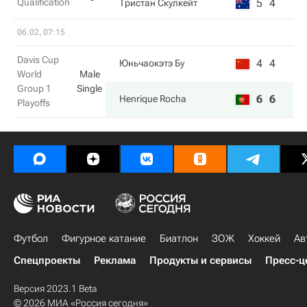
Qualification
5
4
Тристан Скулкейт
06.02, 07:15
Davis Cup
4
4
Юньчаокэтэ Бу
World
Male
Group 1
Single
6
6
Henrique Rocha
Playoffs
Футбол
Фигурное катание
Биатлон
ЗОЖ
Хоккей
Ав
Спецпроекты
Реклама
Продукты и сервисы
Пресс-ц
Версия 2023.1 Beta
© 2026 МИА «Россия сегодня»