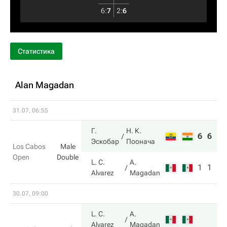
6
:
7
2
:
6
Статистика
Alan Magadan
31.07, 06:55
Г.
Н. К.
6
6
Эскобар
Поонача
Los Cabos
Male
Open
Double
L. C.
A.
1
1
Alvarez
Magadan
30.07, 09:00
L. C.
A.
Alvarez
Magadan