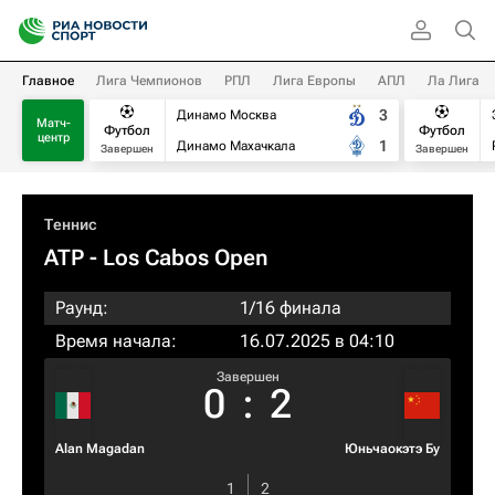
Главное
Лига Чемпионов
РПЛ
Лига Европы
АПЛ
Ла Лига
3
Динамо Москва
Матч-
Футбол
Футбол
центр
1
Динамо Махачкала
Завершен
Завершен
Теннис
ATP
- Los Cabos Open
Раунд:
1/16 финала
Время начала:
16.07.2025 в 04:10
Завершен
0
:
2
Alan Magadan
Юньчаокэтэ Бу
1
2