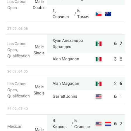
Los Cabos
Male
Open
Double
Д.
Б.
Сврчина
Томич
27.07, 06:05
Хуан Алехандро
6
7
Los Cabos
Эрнандес
Male
Open,
Single
Qualification
3
6
Alan Magadan
26.07, 04:05
2
6
6
Alan Magadan
Los Cabos
Male
Open,
Single
Qualification
6
1
1
Garrett Johns
22.02, 07:40
В.
Б.
6
2
10
Mexican
Кирков
Стивенс
Male