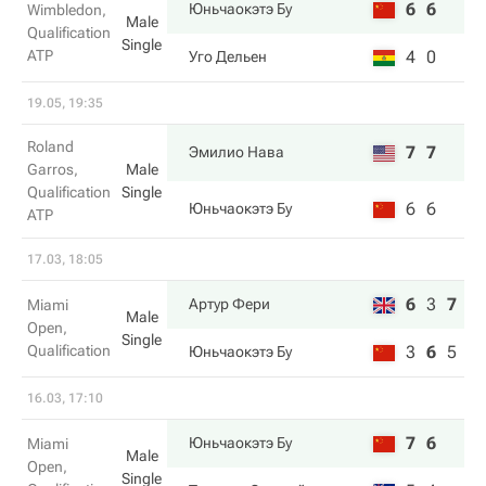
6
6
Юньчаокэтэ Бу
Wimbledon,
Male
Qualification
Single
ATP
4
0
Уго Дельен
19.05, 19:35
Roland
7
7
Эмилио Нава
Garros,
Male
Qualification
Single
6
6
Юньчаокэтэ Бу
ATP
17.03, 18:05
6
3
7
Артур Фери
Miami
Male
Open,
Single
Qualification
3
6
5
Юньчаокэтэ Бу
16.03, 17:10
7
6
Юньчаокэтэ Бу
Miami
Male
Open,
Single