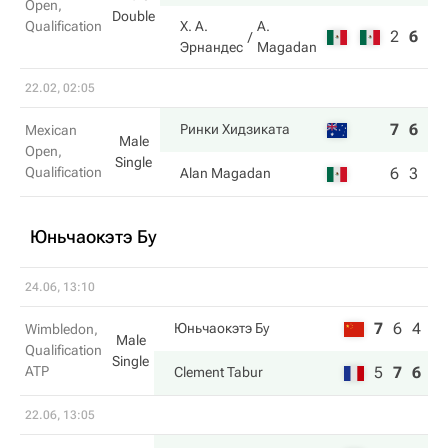
Open,
Double
Qualification
Х. А.
A.
2
6
1
Эрнандес
Magadan
22.02, 02:05
7
6
Ринки Хидзиката
Mexican
Male
Open,
Single
Qualification
6
3
Alan Magadan
Юньчаокэтэ Бу
24.06, 13:10
7
6
4
Юньчаокэтэ Бу
Wimbledon,
Male
Qualification
Single
ATP
5
7
6
Clement Tabur
22.06, 13:05