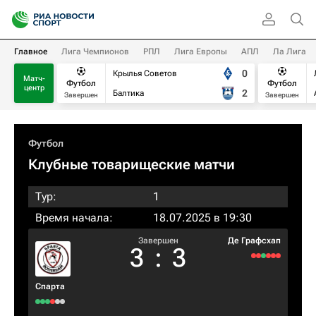
Главное
Лига Чемпионов
РПЛ
Лига Европы
АПЛ
Ла Лига
0
Крылья Советов
Матч-
Футбол
Футбол
центр
2
Балтика
Завершен
Завершен
Футбол
Клубные товарищеские матчи
Тур:
1
Время начала:
18.07.2025 в 19:30
Завершен
Де Графсхап
3
:
3
Спарта