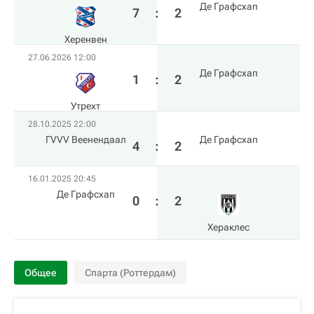
Де Графсхап
7
:
2
Херенвен
27.06.2026 12:00
Де Графсхап
1
:
2
Утрехт
28.10.2025 22:00
ГVVV Веенендаал
Де Графсхап
4
:
2
16.01.2025 20:45
Де Графсхап
0
:
2
Хераклес
Общее
Спарта (Роттердам)