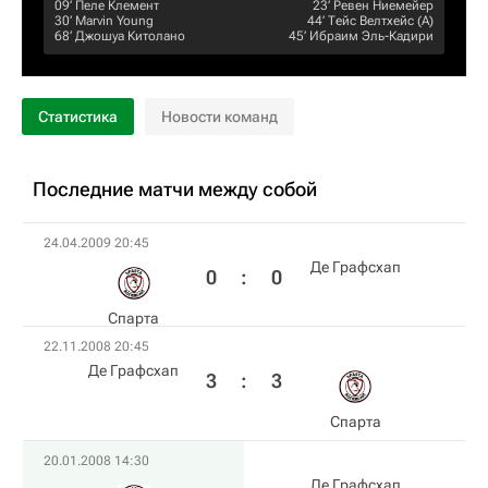
09‎’‎
Пеле Клемент
23‎’‎
Ревен Ниемейер
30‎’‎
Marvin Young
44‎’‎
Тейс Велтхейс
(А)
68‎’‎
Джошуа Китолано
45‎’‎
Ибраим Эль-Кадири
Статистика
Новости команд
Последние матчи между собой
24.04.2009 20:45
Де Графсхап
0
:
0
Спарта
22.11.2008 20:45
Де Графсхап
3
:
3
Спарта
20.01.2008 14:30
Де Графсхап