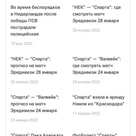
Во время беспорядков
"НЕК" — "Спарта": где
в Нидерландах после
смотреть матч
победы ПСВ
Эредивизи 28 января
пострадали
28 января 2023
полицейские
19 мая 2025
"НЕК" — "Спарта":
"Спарта" — "Валвейк":
прогноз на матч
где смотреть матч
Эредивизи 28 января
Эредивизи 24 января
28 января 2023
24 января 2023
"Спарта" — "Валвейк":
"Спарта" взяла в аренду
прогноз на матч
Намли из "Краснодара"
Эредивизи 24 января
11 января 2022
23 января 2023
"Спарта" Дика Адвоката
Футболист "Спарты"